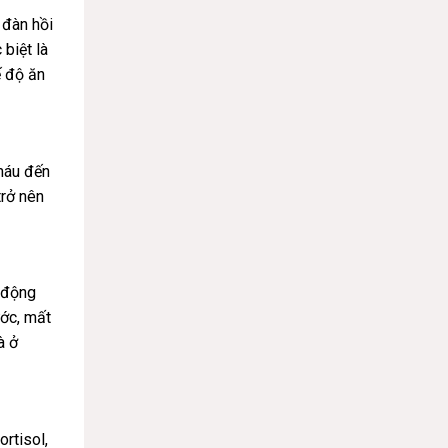
 đàn hồi
biệt là
ế độ ăn
 máu đến
trở nên
 động
ước, mất
à ở
ortisol,