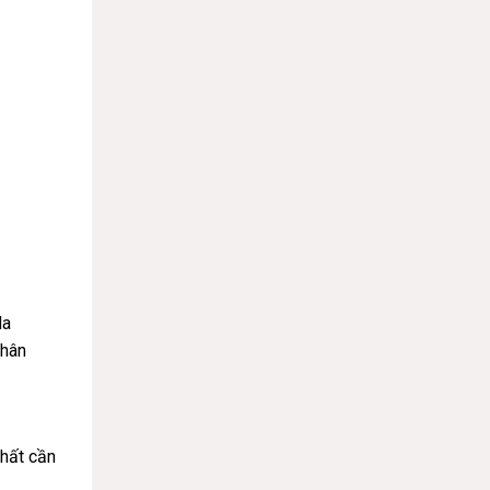
da
chân
chất cần