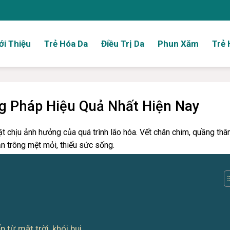
ới Thiệu
Trẻ Hóa Da
Điều Trị Da
Phun Xăm
Trẻ 
 Pháp Hiệu Quả Nhất Hiện Nay
t chịu ảnh hưởng của quá trình lão hóa. Vết chân chim, quầng thâ
n trông mệt mỏi, thiếu sức sống.
 từ mặt trời, khói bụi