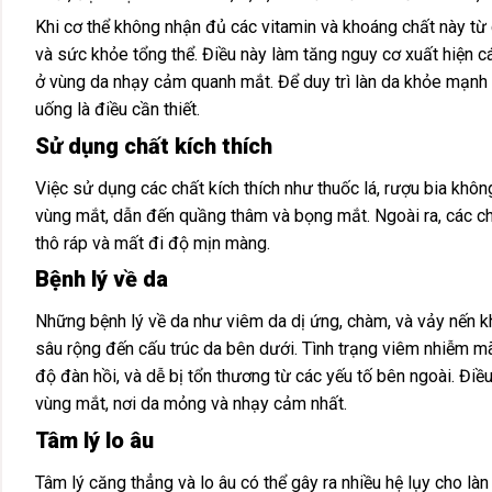
Khi cơ thể không nhận đủ các vitamin và khoáng chất này từ
và sức khỏe tổng thể. Điều này làm tăng nguy cơ xuất hiện c
ở vùng da nhạy cảm quanh mắt. Để duy trì làn da khỏe mạnh v
uống là điều cần thiết.
Sử dụng chất kích thích
Việc sử dụng các chất kích thích như thuốc lá, rượu bia khô
vùng mắt, dẫn đến quầng thâm và bọng mắt. Ngoài ra, các chấ
thô ráp và mất đi độ mịn màng.
Bệnh lý về da
Những bệnh lý về da như viêm da dị ứng, chàm, và vảy nến 
sâu rộng đến cấu trúc da bên dưới. Tình trạng viêm nhiễm m
độ đàn hồi, và dễ bị tổn thương từ các yếu tố bên ngoài. Điề
vùng mắt, nơi da mỏng và nhạy cảm nhất.
Tâm lý lo âu
Tâm lý căng thẳng và lo âu có thể gây ra nhiều hệ lụy cho làn 