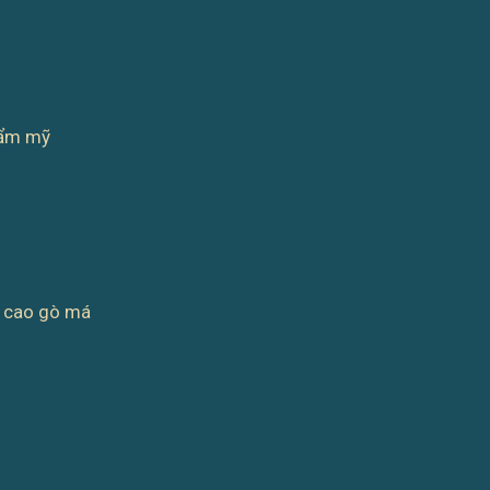
hẩm mỹ
g cao gò má