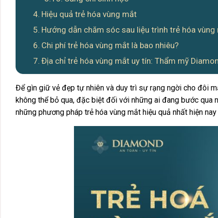
Hiệu quả trẻ hóa vùng mắt
Hướng dẫn chăm sóc sau liệu trình trẻ hóa vùng
Chi phí trẻ hóa vùng mắt là bao nhiêu?
Địa chỉ trẻ hóa vùng mắt uy tín: Thẩm mỹ Diamo
Để gìn giữ vẻ đẹp tự nhiên và duy trì sự rạng ngời cho đôi m
không thể bỏ qua, đặc biệt đối với những ai đang bước qua 
những phương pháp trẻ hóa vùng mắt hiệu quả nhất hiện nay đ