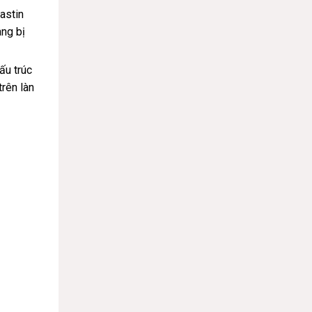
astin
àng bị
ấu trúc
trên làn