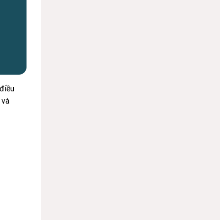
 điều
 và