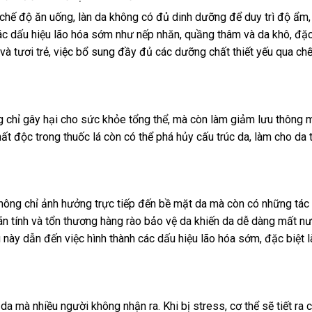
 chế độ ăn uống, làn da không có đủ dinh dưỡng để duy trì độ ẩm,
ác dấu hiệu lão hóa sớm như nếp nhăn, quầng thâm và da khô, đặc 
à tươi trẻ, việc bổ sung đầy đủ các dưỡng chất thiết yếu qua ch
ng chỉ gây hại cho sức khỏe tổng thể, mà còn làm giảm lưu thông
t độc trong thuốc lá còn có thể phá hủy cấu trúc da, làm cho da 
không chỉ ảnh hưởng trực tiếp đến bề mặt da mà còn có những tác
ãn tính và tổn thương hàng rào bảo vệ da khiến da dễ dàng mất n
u này dẫn đến việc hình thành các dấu hiệu lão hóa sớm, đặc biệt l
da mà nhiều người không nhận ra. Khi bị stress, cơ thể sẽ tiết ra c