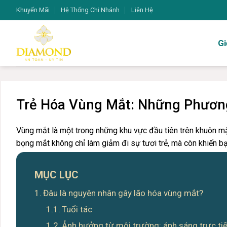
Bỏ
Khuyến Mãi
Hệ Thống Chi Nhánh
Liên Hệ
qua
nội
Gi
dung
Trẻ Hóa Vùng Mắt: Những Phương
Vùng mắt là một trong những khu vực đầu tiên trên khuôn mặ
bọng mắt không chỉ làm giảm đi sự tươi trẻ, mà còn khiến bạ
MỤC LỤC
Đâu là nguyên nhân gây lão hóa vùng mắt?
Tuổi tác
Ảnh hưởng từ môi trường: ánh sáng trực tiếp