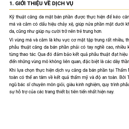
GIỚI THIỆU VỀ DỊCH VỤ
Kỹ thuật căng da mặt bán phần được thực hiện để kéo că
má và cằm có dấu hiệu chảy xệ, giúp nửa phần mặt dưới kh
da, cũng như giúp nụ cười trở nên trẻ trung hơn.
Vì vùng má và cằm là khu vực cơ mặt tập trung rất nhiều, th
phẫu thuật căng da bán phần phải có tay nghề cao, nhiều 
từng thao tác. Qua đó đảm bảo kết quả phẫu thuật đạt hiệu
đến những vùng mô không liên quan, đặc biệt là các dây thần
Khi lựa chọn thực hiện dịch vụ căng da bán phần tại Thẩ
toàn có thể an tâm về kết quả thẩm mỹ và độ an toàn. Bở
ngũ bác sĩ chuyên môn giỏi, giàu kinh nghiệm, quy trình phẫ
sự hỗ trợ của các trang thiết bị tiên tiến nhất hiện nay.