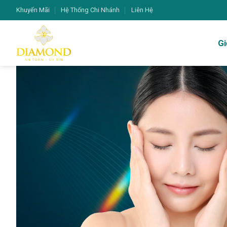
Bỏ
Khuyến Mãi
Hệ Thống Chi Nhánh
Liên Hệ
qua
nội
Gi
dung