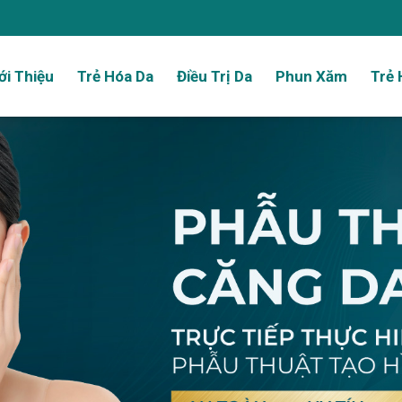
ới Thiệu
Trẻ Hóa Da
Điều Trị Da
Phun Xăm
Trẻ 