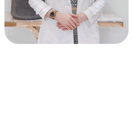
Phác đồ cá nhân hoá
Khách hàng sẽ được bác sĩ Chuyên khoa Da liễu trực tiếp
thăm khám và tư vấn phác đồ điều trị riêng, phù hợp với
tình trạng, độ tuổi, giới tính, cơ địa, lối sống sinh hoạt và
mong muốn của từng khách hàng.
Điều trị đa mô thức
Thẩm Mỹ Diamond phối hợp nhiều phương thức điều trị
khác nhau để giải quyết triệt để các khuyết điểm theo
mong muốn của khách hàng.
Khách hàng là người thân
Với phương châm làm việc tận tâm, tận tình, Thẩm Mỹ