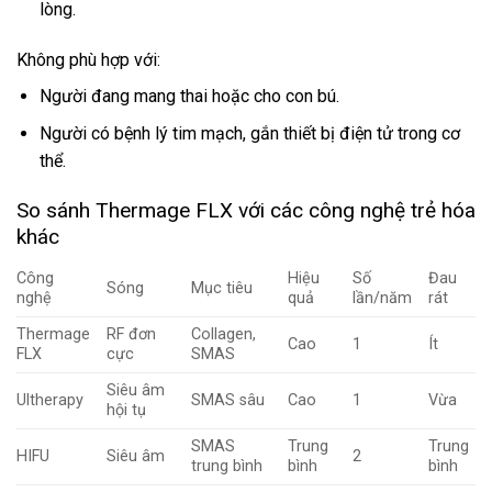
lòng.
Không phù hợp với:
Người đang mang thai hoặc cho con bú.
Người có bệnh lý tim mạch, gắn thiết bị điện tử trong cơ
thể.
So sánh Thermage FLX với các công nghệ trẻ hóa
khác
Công
Hiệu
Số
Đau
Sóng
Mục tiêu
nghệ
quả
lần/năm
rát
Thermage
RF đơn
Collagen,
Cao
1
Ít
FLX
cực
SMAS
Siêu âm
Ultherapy
SMAS sâu
Cao
1
Vừa
hội tụ
SMAS
Trung
Trung
HIFU
Siêu âm
2
trung bình
bình
bình