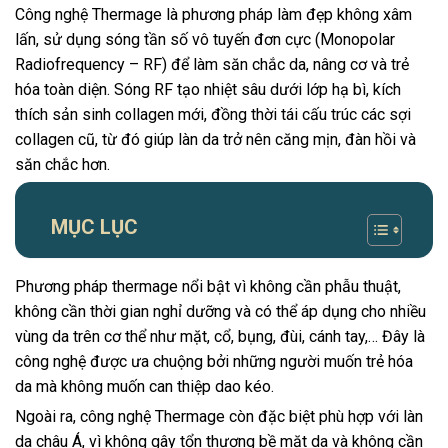
Công nghệ Thermage là phương pháp làm đẹp không xâm
lấn, sử dụng sóng tần số vô tuyến đơn cực (Monopolar
Radiofrequency – RF) để làm săn chắc da, nâng cơ và trẻ
hóa toàn diện. Sóng RF tạo nhiệt sâu dưới lớp hạ bì, kích
thích sản sinh collagen mới, đồng thời tái cấu trúc các sợi
collagen cũ, từ đó giúp làn da trở nên căng mịn, đàn hồi và
săn chắc hơn.
MỤC LỤC
Phương pháp thermage nổi bật vì không cần phẫu thuật,
không cần thời gian nghỉ dưỡng và có thể áp dụng cho nhiều
vùng da trên cơ thể như mặt, cổ, bụng, đùi, cánh tay,… Đây là
công nghệ được ưa chuộng bởi những người muốn trẻ hóa
da mà không muốn can thiệp dao kéo.
Ngoài ra, công nghệ Thermage còn đặc biệt phù hợp với làn
da châu Á, vì không gây tổn thương bề mặt da và không cần