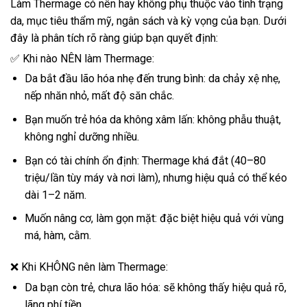
Làm Thermage có nên hay không phụ thuộc vào tình trạng
da, mục tiêu thẩm mỹ, ngân sách và kỳ vọng của bạn. Dưới
đây là phân tích rõ ràng giúp bạn quyết định:
✅ Khi nào NÊN làm Thermage:
Da bắt đầu lão hóa nhẹ đến trung bình: da chảy xệ nhẹ,
nếp nhăn nhỏ, mất độ săn chắc.
Bạn muốn trẻ hóa da không xâm lấn: không phẫu thuật,
không nghỉ dưỡng nhiều.
Bạn có tài chính ổn định: Thermage khá đắt (40–80
triệu/lần tùy máy và nơi làm), nhưng hiệu quả có thể kéo
dài 1–2 năm.
Muốn nâng cơ, làm gọn mặt: đặc biệt hiệu quả với vùng
má, hàm, cằm.
❌ Khi KHÔNG nên làm Thermage:
Da bạn còn trẻ, chưa lão hóa: sẽ không thấy hiệu quả rõ,
lãng phí tiền.