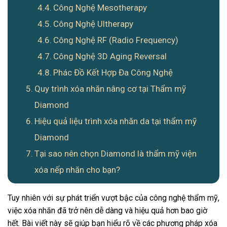
Công Nghệ Mesotherapy
Công Nghệ Ultherapy
Công Nghệ RF (Radio Frequency)
Công Nghệ 3D Aging Reversal
Phác Đồ Kết Hợp Đa Công Nghệ
Quy trình xóa nhăn nâng cơ tại Thẩm mỹ
Diamond
Hiệu quả liệu trình xóa nhăn da tại thẩm mỹ
Diamond
Tại sao nên chọn Diamond là thẩm mỹ viện
xóa nếp nhăn cho bạn?
Tuy nhiên với sự phát triển vượt bậc của công nghệ thẩm mỹ,
việc xóa nhăn đã trở nên dễ dàng và hiệu quả hơn bao giờ
hết. Bài viết này sẽ giúp bạn hiểu rõ về các phương pháp xóa