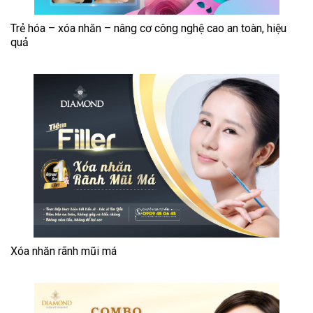
Trẻ hóa – xóa nhăn – nâng cơ công nghệ cao an toàn, hiệu
quả
Xóa nhăn rãnh mũi má