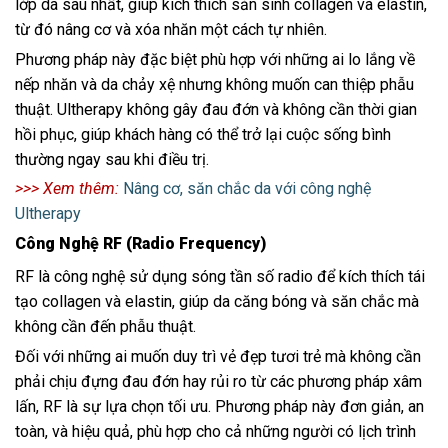
lớp da sâu nhất, giúp kích thích sản sinh collagen và elastin,
từ đó nâng cơ và xóa nhăn một cách tự nhiên.
Phương pháp này đặc biệt phù hợp với những ai lo lắng về
nếp nhăn và da chảy xệ nhưng không muốn can thiệp phẫu
thuật. Ultherapy không gây đau đớn và không cần thời gian
hồi phục, giúp khách hàng có thể trở lại cuộc sống bình
thường ngay sau khi điều trị.
>>> Xem thêm:
Nâng cơ, săn chắc da với công nghệ
Ultherapy
Công Nghệ RF (Radio Frequency)
RF là công nghệ sử dụng sóng tần số radio để kích thích tái
tạo collagen và elastin, giúp da căng bóng và săn chắc mà
không cần đến phẫu thuật.
Đối với những ai muốn duy trì vẻ đẹp tươi trẻ mà không cần
phải chịu đựng đau đớn hay rủi ro từ các phương pháp xâm
lấn, RF là sự lựa chọn tối ưu. Phương pháp này đơn giản, an
toàn, và hiệu quả, phù hợp cho cả những người có lịch trình