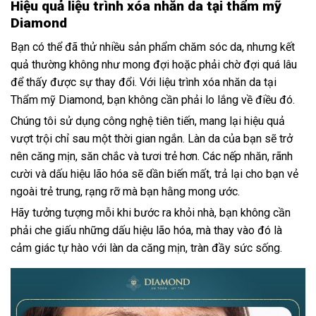
Hiệu quả liệu trình xóa nhăn da tại thẩm mỹ
Diamond
Bạn có thể đã thử nhiều sản phẩm chăm sóc da, nhưng kết
quả thường không như mong đợi hoặc phải chờ đợi quá lâu
để thấy được sự thay đổi. Với liệu trình xóa nhăn da tại
Thẩm mỹ Diamond, bạn không cần phải lo lắng về điều đó.
Chúng tôi sử dụng công nghệ tiên tiến, mang lại hiệu quả
vượt trội chỉ sau một thời gian ngắn. Làn da của bạn sẽ trở
nên căng mịn, săn chắc và tươi trẻ hơn. Các nếp nhăn, rãnh
cười và dấu hiệu lão hóa sẽ dần biến mất, trả lại cho bạn vẻ
ngoài trẻ trung, rạng rỡ mà bạn hằng mong ước.
Hãy tưởng tượng mỗi khi bước ra khỏi nhà, bạn không cần
phải che giấu những dấu hiệu lão hóa, mà thay vào đó là
cảm giác tự hào với làn da căng mịn, tràn đầy sức sống.