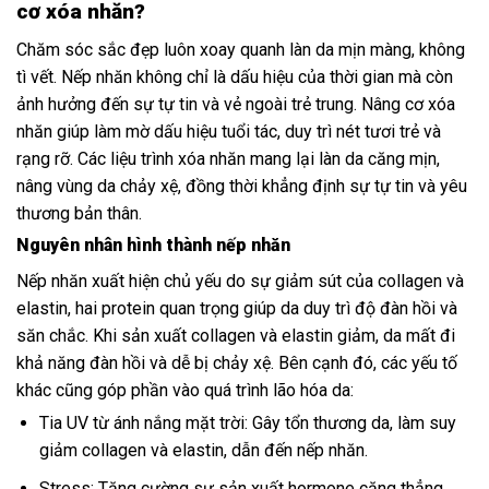
cơ xóa nhăn?
Chăm sóc sắc đẹp luôn xoay quanh làn da mịn màng, không
tì vết. Nếp nhăn không chỉ là dấu hiệu của thời gian mà còn
ảnh hưởng đến sự tự tin và vẻ ngoài trẻ trung. Nâng cơ xóa
nhăn giúp làm mờ dấu hiệu tuổi tác, duy trì nét tươi trẻ và
rạng rỡ. Các liệu trình xóa nhăn mang lại làn da căng mịn,
nâng vùng da chảy xệ, đồng thời khẳng định sự tự tin và yêu
thương bản thân.
Nguyên nhân hình thành nếp nhăn
Nếp nhăn xuất hiện chủ yếu do sự giảm sút của collagen và
elastin, hai protein quan trọng giúp da duy trì độ đàn hồi và
săn chắc. Khi sản xuất collagen và elastin giảm, da mất đi
khả năng đàn hồi và dễ bị chảy xệ. Bên cạnh đó, các yếu tố
khác cũng góp phần vào quá trình lão hóa da:
Tia UV từ ánh nắng mặt trời: Gây tổn thương da, làm suy
giảm collagen và elastin, dẫn đến nếp nhăn.
Stress: Tăng cường sự sản xuất hormone căng thẳng,