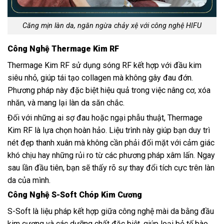
Căng mịn làn da, ngăn ngừa chảy xệ với công nghệ HIFU
Công Nghệ Thermage Kim RF
Thermage Kim RF sử dụng sóng RF kết hợp với đầu kim
siêu nhỏ, giúp tái tạo collagen mà không gây đau đớn.
Phương pháp này đặc biệt hiệu quả trong việc nâng cơ, xóa
nhăn, và mang lại làn da săn chắc.
Đối với những ai sợ đau hoặc ngại phẫu thuật, Thermage
Kim RF là lựa chọn hoàn hảo. Liệu trình này giúp bạn duy trì
nét đẹp thanh xuân mà không cần phải đối mặt với cảm giác
khó chịu hay những rủi ro từ các phương pháp xâm lấn. Ngay
sau lần đầu tiên, bạn sẽ thấy rõ sự thay đổi tích cực trên làn
da của mình.
Công Nghệ S-Soft Chóp Kim Cương
S-Soft là liệu pháp kết hợp giữa công nghệ mài da bằng đầu
kim cương và các dưỡng chất đặc biệt, giúp loại bỏ tế bào