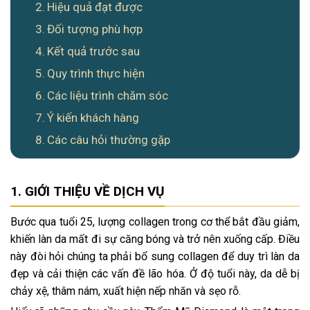
Hiệu quả đạt được
Đối tượng phù hợp
Kết quả trước sau
Quy trình thực hiện
Các liệu trình chăm sóc
Ý kiến khách hàng
Các câu hỏi thường gặp
GIỚI THIỆU VỀ DỊCH VỤ
Bước qua tuổi 25, lượng collagen trong cơ thể bắt đầu giảm,
khiến làn da mất đi sự căng bóng và trở nên xuống cấp. Điều
này đòi hỏi chúng ta phải bổ sung collagen để duy trì làn da
đẹp và cải thiện các vấn đề lão hóa. Ở độ tuổi này, da dễ bị
chảy xệ, thâm nám, xuất hiện nếp nhăn và sẹo rỗ.