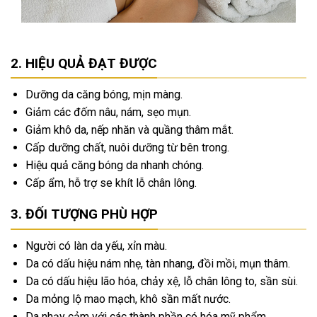
HIỆU QUẢ ĐẠT ĐƯỢC
Dưỡng da căng bóng, mịn màng.
Giảm các đốm nâu, nám, sẹo mụn.
Giảm khô da, nếp nhăn và quầng thâm mắt.
Cấp dưỡng chất, nuôi dưỡng từ bên trong.
Hiệu quả căng bóng da nhanh chóng.
Cấp ẩm, hỗ trợ se khít lỗ chân lông.
ĐỐI TƯỢNG PHÙ HỢP
Người có làn da yếu, xỉn màu.
Da có dấu hiệu nám nhẹ, tàn nhang, đồi mồi, mụn thâm.
Da có dấu hiệu lão hóa, chảy xệ, lỗ chân lông to, sần sùi.
Da mỏng lộ mao mạch, khô sần mất nước.
Da nhạy cảm với các thành phần có hóa mỹ phẩm.