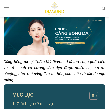
Bỏ
qua
nội
dung
Căng bóng da tại Thẩm Mỹ Diamond là lựa chọn phổ biến
và trở thành xu hướng làm đẹp được nhiều chị em ưa
chuộng, nhờ khả năng làm trẻ hóa, săn chắc và làn da mịn
màng.
MỤC LỤC
Giới thiệu về dịch vụ