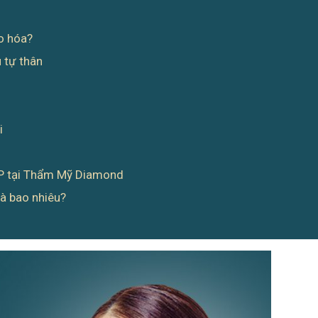
o hóa?
 tự thân
i
RP tại Thẩm Mỹ Diamond
là bao nhiêu?