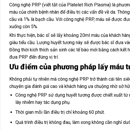
Công nghệ PRP (viết tắt của Platelet Rich Plasma) là phươn
máu của chính bệnh nhân để điều trị các vấn đề về da. Thôn
cầu và 1% là bạch cầu. Với công nghệ PRP, máu sẽ được đưa 
xuống còn 5%.
Khi thực hiện, bác sĩ sẽ lấy khoảng 20ml máu của khách hàn
giàu tiểu cầu. Lượng huyết tương này sẽ được bác sĩ đưa vào 
Đồng thời kích thích sản sinh các tế bào mới bằng cách kết 
đưa PRP đến đúng vị trí.
Ưu điểm của phương pháp lấy máu t
Không phải tự nhiên mà công nghệ PRP trở thành cái tên si
chuyên gia đánh giá cao và khách hàng ưa chuộng nhờ sở hữ
Công nghệ PRP sử dụng huyết tương được chiết xuất từ má
lây nhiễm hay tác dụng phụ.
Thời gian mỗi lần điều trị chỉ khoảng 60 phút.
Quá trình điều trị không đau, làm xong không cần nghỉ d