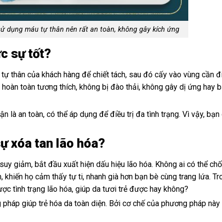
ử dụng máu tự thân nên rất an toàn, không gây kích ứng
c sự tốt?
ự thân của khách hàng để chiết tách, sau đó cấy vào vùng cần điề
hoàn toàn tương thích, không bị đào thải, không gây dị ứng hay b
 an toàn, có thể áp dụng để điều trị đa tình trạng. Vì vậy, bạn 
ự xóa tan lão hóa?
suy giảm, bắt đầu xuất hiện dấu hiệu lão hóa. Không ai có thể chố
, khiến họ cảm thấy tự ti, nhanh già hơn bạn bè cùng trang lứa. Tr
c tình trạng lão hóa, giúp da tươi trẻ được hay không?
háp giúp trẻ hóa da toàn diện. Bởi cơ chế của phương pháp này 