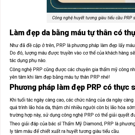
Công nghệ huyết tương giàu tiểu cầu PRP s
Làm đẹp da bằng máu tự thân có thự
Như đã đề cập ở trên, PRP là phương pháp làm đẹp lấy máu t
Do đó, lượng máu được truyền vào cơ thể của khách hàng sẽ 
tác dụng phụ nào.
Công nghệ PRP cũng được các chuyên gia thẩm mỹ công nhận là
yên tâm khi làm đẹp bằng máu tự thân PRP nhé!
Phương pháp làm đẹp PRP có thực s
Khi tuổi tác ngày càng cao, các chức năng của da ngày càng 
quá trình lão hóa da, thậm chí nhiều người còn bị lão hóa sớm
trường hợp này, sử dụng công nghệ PRP có thể giải quyết đượ
Theo giải đáp của bác sĩ Thẩm Mỹ Diamond, PRP là phương p
ly tâm máu để chiết xuất ra huyết tương giàu tiểu cầu.