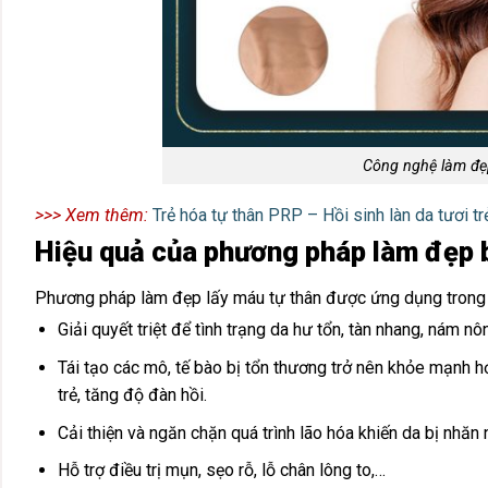
Công nghệ làm đẹp
>>> Xem thêm:
Trẻ hóa tự thân PRP – Hồi sinh làn da tươi trẻ
Hiệu quả của phương pháp làm đẹp b
Phương pháp làm đẹp lấy máu tự thân được ứng dụng trong t
Giải quyết triệt để tình trạng da hư tổn, tàn nhang, nám n
Tái tạo các mô, tế bào bị tổn thương trở nên khỏe mạnh hơn,
trẻ, tăng độ đàn hồi.
Cải thiện và ngăn chặn quá trình lão hóa khiến da bị nhăn 
Hỗ trợ điều trị mụn, sẹo rỗ, lỗ chân lông to,…