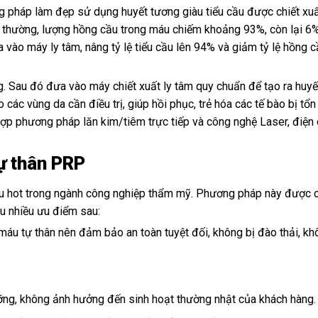
g pháp làm đẹp sử dụng huyết tương giàu tiểu cầu được chiết xuấ
g thường, lượng hồng cầu trong máu chiếm khoảng 93%, còn lại 6% 
vào máy ly tâm, nâng tỷ lệ tiểu cầu lên 94% và giảm tỷ lệ hồng c
g. Sau đó đưa vào máy chiết xuất ly tâm quy chuẩn để tạo ra huy
các vùng da cần điều trị, giúp hồi phục, trẻ hóa các tế bào bị tổn
hợp phương pháp lăn kim/tiêm trực tiếp và công nghệ Laser, điện 
ự thân PRP
êu hot trong ngành công nghiệp thẩm mỹ. Phương pháp này được 
u nhiều ưu điểm sau:
u tự thân nên đảm bảo an toàn tuyệt đối, không bị đào thải, kh
ưỡng, không ảnh hưởng đến sinh hoạt thường nhật của khách hàng.