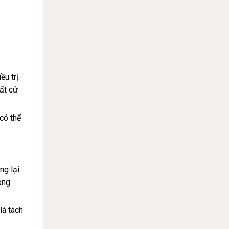
u trị.
ất cứ
có thể
ng lại
ong
là tách