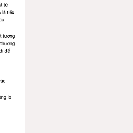
t từ
là tiểu
ầu
ết tương
 thương.
di để
các
ông lo