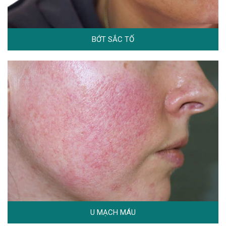
BỚT SẮC TỐ
U MẠCH MÁU