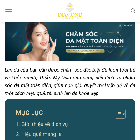
Bỏ
qua
nội
dung
Làn da của bạn cần được chăm sóc đặc biệt để luôn tươi trẻ
và khỏe mạnh, Thẩm Mỹ Diamond cung cấp dịch vụ chăm
sóc da mặt toàn diện, giúp bạn giải quyết mọi vấn đề về da
một cách hiệu quả, tái sinh làn da khỏe đẹp.
MỤC LỤC
Giới thiệu về dịch vụ
Hiệu quả mang lại