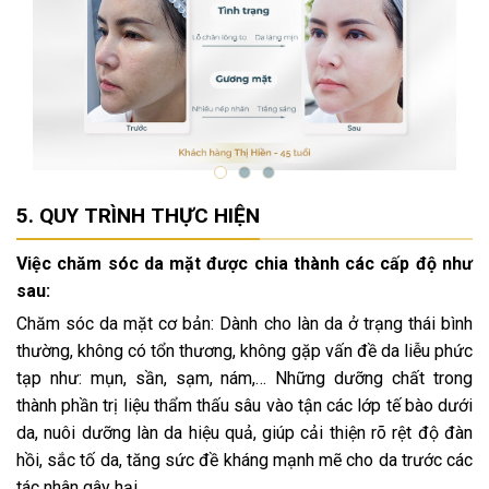
QUY TRÌNH THỰC HIỆN
Việc chăm sóc da mặt được chia thành các cấp độ như
sau:
Chăm sóc da mặt cơ bản: Dành cho làn da ở trạng thái bình
thường, không có tổn thương, không gặp vấn đề da liễu phức
tạp như: mụn, sần, sạm, nám,… Những dưỡng chất trong
thành phần trị liệu thẩm thấu sâu vào tận các lớp tế bào dưới
da, nuôi dưỡng làn da hiệu quả, giúp cải thiện rõ rệt độ đàn
hồi, sắc tố da, tăng sức đề kháng mạnh mẽ cho da trước các
tác nhân gây hại.