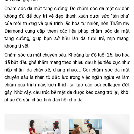
Chăm sóc da mặt tăng cường: Do chăm sóc da mặt cơ bản
không đủ để duy trì vẻ đẹp thanh xuân dưới sức “tàn phá”
của môi trường và quá trình lão hóa tự nhiên, nên Thẩm mỹ
Diamond cung cấp thêm các liệu pháp chăm sóc da mặt
tăng cường, giúp bạn sở hữu làn da tươi trẻ, mịn màng,
không tì vết.
Chăm sóc da mặt chuyên sâu: Khoảng từ độ tuổi 25, lão hóa
đã bắt đầu ghé thăm mang theo nhiều dấu hiệu tiêu cực như
nếp nhăn, da chảy xệ, chùng nhão,… Gói chăm sóc da mặt
chuyên sâu là nhân tố đắc lực trong việc ngăn ngừa và làm
chậm quá trình này, kích thích tái tạo các sợi collagen đứt
gãy. Nhờ vậy, cấu trúc bề mặt da được kéo căng trở lại, khôi
phục độ săn chắc, tính đàn hồi cho da.