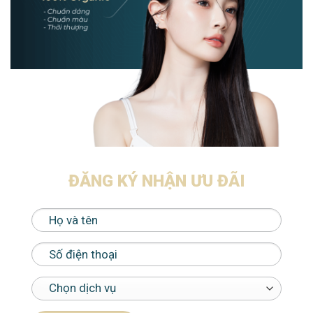
ĐĂNG KÝ NHẬN ƯU ĐÃI