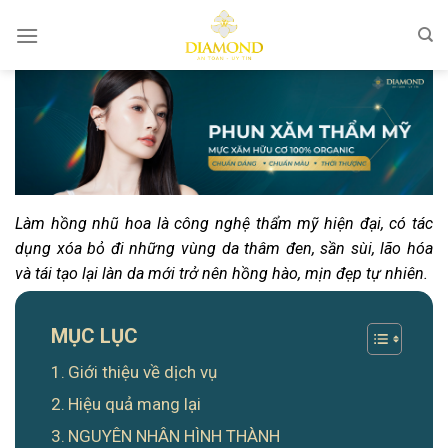
Bỏ
qua
nội
dung
Làm hồng nhũ hoa là công nghệ thẩm mỹ hiện đại, có tác
dụng xóa bỏ đi những vùng da thâm đen, sần sùi, lão hóa
và tái tạo lại làn da mới trở nên hồng hào, mịn đẹp tự nhiên.
MỤC LỤC
Giới thiệu về dịch vụ
Hiệu quả mang lại
NGUYÊN NHÂN HÌNH THÀNH