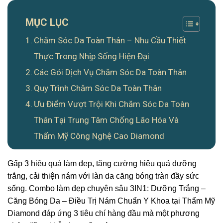
MỤC LỤC
Chăm Sóc Da Toàn Thân – Nhu Cầu Thiết
Thực Trong Nhịp Sống Hiện Đại
Các Gói Dịch Vụ Chăm Sóc Da Toàn Thân
Quy Trình Chăm Sóc Da Toàn Thân
Ưu Điểm Vượt Trội Khi Chăm Sóc Da Toàn
Thân Tại Trung Tâm Chống Lão Hóa Và
Thẩm Mỹ Công Nghệ Cao Diamond
Gấp 3 hiệu quả làm đẹp, tăng cường hiệu quả dưỡng
trắng, cải thiện nám với làn da căng bóng tràn đầy sức
sống. Combo làm đẹp chuyên sâu 3IN1: Dưỡng Trắng –
Căng Bóng Da – Điều Trị Nám Chuẩn Y Khoa tại Thẩm Mỹ
Diamond đáp ứng 3 tiêu chí hàng đầu mà một phương