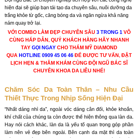
hiện đại sẽ giúp bạn tái tạo da chuyên sâu, nuôi dưỡng da
trắng khỏe từ gốc, căng bóng da và ngăn ngừa khả năng
nám quay trở lại.
VỚI COMBO LÀM ĐẸP CHUYÊN SÂU
3 TRONG 1
VÔ
CÙNG HẤP DẪN, QUÝ KHÁCH HÀNG HÃY NHANH
TAY
GỌI NGAY
CHO THẨM MỸ DIAMOND
QUA
HOTLINE 0909 45 06 46
ĐỂ ĐƯỢC TƯ VẤN, ĐẶT
LỊCH HẸN & THĂM KHÁM CÙNG ĐỘI NGŨ BÁC SĨ
CHUYÊN KHOA DA LIỄU NHÉ!
Chăm Sóc Da Toàn Thân – Nhu Cầu
Thiết Thực Trong Nhịp Sống Hiện Đại
“Nhất dáng nhì da”, ngoài vóc dáng cân đối, khỏe khoắn,
khí chất của chúng ta còn được thể hiện thông qua làn da.
Hay nói cách khác, làn da là yếu tố quan trọng góp phần
làm nên vẻ đẹp bên ngoài. Bên cạnh da mặt thì da toàn