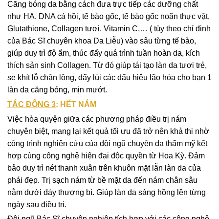
Căng bóng da bằng cách đưa trực tiếp các dưỡng chất
như HA. DNA cá hồi, tế bào gốc, tế bào gốc noãn thực vật,
Glutathione, Collagen tươi, Vitamin C,… ( tùy theo chỉ định
của Bác Sĩ chuyên khoa Da Liễu) vào sâu từng tế bào,
giúp duy trì độ ẩm, thúc đẩy quá trình tuần hoàn da, kích
thích sản sinh Collagen. Từ đó giúp tái tạo làn da tươi trẻ,
se khít lỗ chân lông, đẩy lùi các dấu hiệu lão hóa cho bạn 1
làn da căng bóng, mịn mướt.
TÁC ĐỘNG 3
: HẾT NÁM
Việc hòa quyện giữa các phương pháp điều trị nám
chuyên biệt, mang lại kết quả tối ưu đã trở nên khả thi nhờ
công trình nghiên cứu của đội ngũ chuyên da thẩm mỹ kết
hợp cùng công nghệ hiện đại độc quyền từ Hoa Kỳ. Đảm
bảo duy trì nét thanh xuân trên khuôn mặt lẫn làn da của
phái đẹp. Trị sạch nám từ bề mặt da đến nám chân sâu
nằm dưới đáy thượng bì. Giúp làn da sáng hồng lên từng
ngày sau điều trị.
Đội ngũ Bác Sĩ chuyên nghiệp tích hợp với các công nghệ