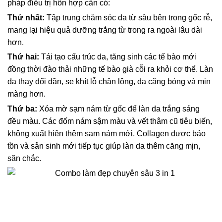
pháp điều trị hỗn hợp cần có:
Thứ nhất:
Tập trung chăm sóc da từ sâu bên trong gốc rễ,
mang lại hiệu quả dưỡng trắng từ trong ra ngoài lâu dài
hơn.
Thứ hai:
Tái tạo cấu trúc da, tăng sinh các tế bào mới
đồng thời đào thải những tế bào già cỗi ra khỏi cơ thể. Làn
da thay đổi dần, se khít lỗ chân lông, da căng bóng và mịn
màng hơn.
Thứ ba:
Xóa mờ sạm nám từ gốc để làn da trắng sáng
đều màu. Các đốm nám sậm màu và vết thâm cũ tiêu biến,
không xuất hiện thêm sạm nám mới. Collagen được bảo
tồn và sản sinh mới tiếp tục giúp làn da thêm căng mịn,
săn chắc.