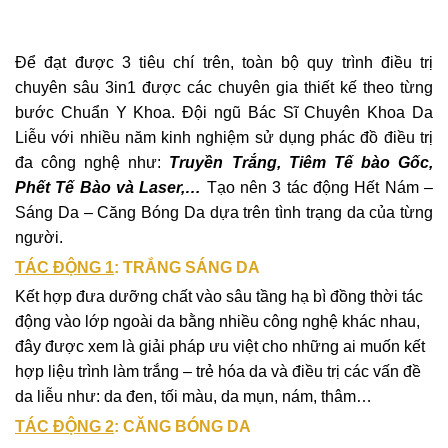
Để đạt được 3 tiêu chí trên, toàn bộ quy trình điều trị
chuyên sâu 3in1 được các chuyên gia thiết kế theo từng
bước Chuẩn Y Khoa. Đội ngũ Bác Sĩ Chuyên Khoa Da
Liễu với nhiều năm kinh nghiệm sử dụng phác đồ điều trị
đa công nghệ như:
Truyền Trắng, Tiêm Tế bào Gốc,
Phết Tế Bào và Laser,…
Tạo nên 3 tác động Hết Nám –
Sáng Da – Căng Bóng Da dựa trên tình trạng da của từng
người.
TÁC ĐỘNG 1
: TRẮNG SÁNG DA
Kết hợp đưa dưỡng chất vào sâu tầng hạ bì đồng thời tác
động vào lớp ngoài da bằng nhiều công nghệ khác nhau,
đây được xem là giải pháp ưu việt cho những ai muốn kết
hợp liệu trình làm trắng – trẻ hóa da và điều trị các vấn đề
da liễu như: da đen, tối màu, da mụn, nám, thâm…
TÁC ĐỘNG 2
: CĂNG BÓNG DA