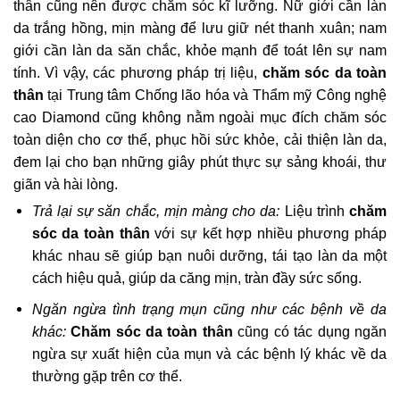
thân cũng nên được chăm sóc kĩ lưỡng. Nữ giới cần làn
da trắng hồng, mịn màng để lưu giữ nét thanh xuân; nam
giới cần làn da săn chắc, khỏe mạnh để toát lên sự nam
tính. Vì vậy, các phương pháp trị liệu,
chăm sóc da toàn
thân
tại Trung tâm Chống lão hóa và Thẩm mỹ Công nghệ
cao Diamond cũng không nằm ngoài mục đích chăm sóc
toàn diện cho cơ thể, phục hồi sức khỏe, cải thiện làn da,
đem lại cho bạn những giây phút thực sự sảng khoái, thư
giãn và hài lòng.
Trả lại sự săn chắc, mịn màng cho da:
Liệu trình
chăm
sóc da toàn thân
với sự kết hợp nhiều phương pháp
khác nhau sẽ giúp bạn nuôi dưỡng, tái tạo làn da một
cách hiệu quả, giúp da căng mịn, tràn đầy sức sống.
Ngăn ngừa tình trạng mụn cũng như các bệnh về da
khác:
Chăm sóc da toàn thân
cũng có tác dụng ngăn
ngừa sự xuất hiện của mụn và các bệnh lý khác về da
thường gặp trên cơ thể.