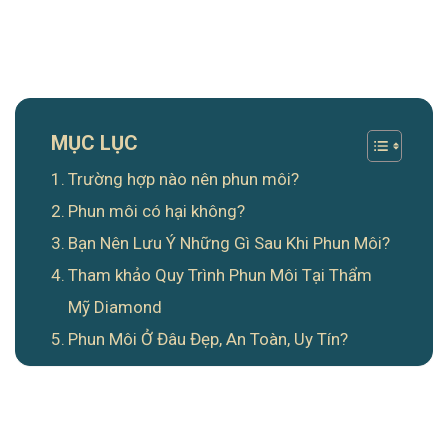
MỤC LỤC
Trường hợp nào nên phun môi?
Phun môi có hại không?
Bạn Nên Lưu Ý Những Gì Sau Khi Phun Môi?
Tham khảo Quy Trình Phun Môi Tại Thẩm
Mỹ Diamond
Phun Môi Ở Đâu Đẹp, An Toàn, Uy Tín?