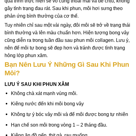
quá trình thực hiện sẽ vô cùng thoải mái và dễ chịu, không
gây tình trạng đau rát. Sau khi phun, môi hơi sưng theo
phản ứng bình thường của cơ thể.
Tuy nhiên chỉ sau một vài ngày, đôi môi sẽ trở về trạng thái
bình thường và lên màu chuẩn hơn. Hiện tượng bong vảy
cũng diễn ra trong tuần đầu sau phun môi collagen. Lưu ý,
nên để môi tự bong sẽ đẹp hơn và tránh được tình trạng
hỏng lớp phun xăm.
Bạn Nên Lưu Ý Những Gì Sau Khi Phun
Môi?
LƯU Ý SAU KHI PHUN XĂM
Không chà xát mạnh vùng môi.
Kiêng nước đến khi môi bong vảy
Không tự ý bóc vảy môi và để môi được bong tự nhiên
Hạn chế son môi trong vòng 1 – 2 tháng đầu.
Kiêng ăn đồ nếp, thịt gà, rau muống,…