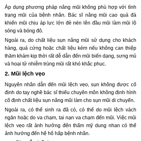
Áp dụng phương pháp nâng mũi không phù hợp với tình
trạng mũi của bệnh nhân. Bác sĩ nâng mũi cao quá đà
khiến mũi chịu áp lực lớn đè nén lên đầu mũi làm mũi lộ
sóng và bóng đỏ.
Ngoài ra, do chất liệu sụn nâng mũi sử dụng cho khách
hàng, quá cứng hoặc chất liệu kém nếu không can thiệp
thăm khám kịp thời rất dễ dẫn đến mũi biến dạng, sưng mủ
và hoại tử nhiễm trùng mũi rất khó khắc phục.
2. Mũi lệch vẹo
Nguyên nhân dẫn đến mũi lệch vẹo, sụn không được cố
định do tay nghề bác sĩ thiếu chuyên môn không định hình
cố định chất liệu sụn nâng mũi làm cho sụn mũi di chuyển.
Ngoài ra, có thể sinh ra đã có, có thể do mũi lệch vách
ngăn hoặc do va chạm, tai nạn va chạm đến mũi. Việc mũi
lệch vẹo rất ảnh hưởng đến thẩm mỹ dung nhan có thể
ảnh hướng đến hệ hô hấp bệnh nhân.