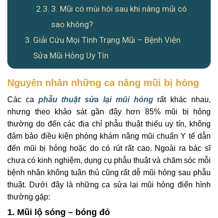
3. Mũi có mùi hôi sau khi nâng mũi có
sao không?
Giải Cứu Mọi Tình Trạng Mũi – Bệnh Viện
Sửa Mũi Hỏng Uy Tín
N
guyên nhân những ca nâng mũi bị hỏng
Các ca
phẫu thuật sửa lại mũi hỏng
rất khác nhau,
nhưng theo khảo sát gần đây hơn 85% mũi bị hỏng
thường do đến các địa chỉ phẫu thuật thiếu uy tín, không
đảm bảo điều kiện phòng khám nâng mũi chuẩn Y tế dẫn
đến mũi bị hỏng hoặc do có rút rất cao. Ngoài ra bác sĩ
chưa có kinh nghiệm, dụng cụ phẫu thuật và chăm sóc mỗi
bệnh nhân không tuân thủ cũng rất dễ mũi hỏng sau phẫu
thuật. Dưới đây là những ca sửa lại mũi hỏng điển hình
thường gặp:
1. Mũi lộ sóng – bóng đỏ