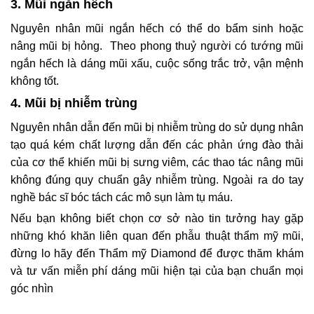
3. Mũi ngắn hếch
Nguyên nhân mũi ngắn hếch có thể do bẩm sinh hoặc
nâng mũi bị hỏng. Theo phong thuỷ người có tướng mũi
ngắn hếch là dáng mũi xấu, cuộc sống trắc trở, vận mệnh
không tốt.
4. Mũi bị nhiễm trùng
Nguyên nhân dẫn đến mũi bị nhiễm trùng do sử dụng nhân
tạo quá kém chất lượng dẫn đến các phản ứng đào thải
của cơ thể khiến mũi bị sưng viêm, các thao tác nâng mũi
không đúng quy chuẩn gây nhiễm trùng. Ngoài ra do tay
nghề bác sĩ bóc tách các mô sụn làm tụ máu.
Nếu bạn không biết chọn cơ sở nào tin tưởng hay gặp
những khó khăn liên quan đến phẫu thuật thẩm mỹ mũi,
đừng lo hãy đến Thẩm mỹ Diamond để được thăm khám
và tư vấn miễn phí dáng mũi hiện tại của bạn chuẩn mọi
góc nhìn