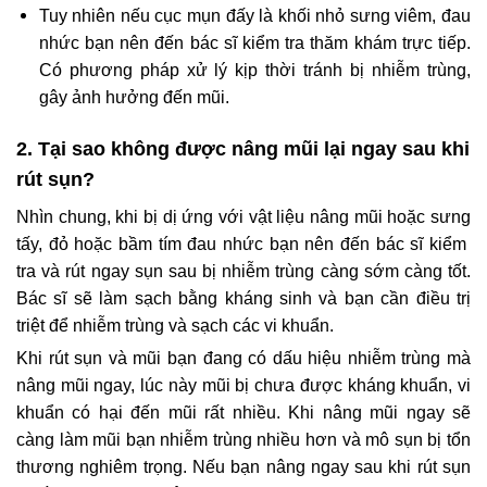
Tuy nhiên nếu cục mụn đấy là khối nhỏ sưng viêm, đau
nhức bạn nên đến bác sĩ kiểm tra thăm khám trực tiếp.
Có phương pháp xử lý kịp thời tránh bị nhiễm trùng,
gây ảnh hưởng đến mũi.
2. Tại sao không được nâng mũi lại ngay sau khi
rút sụn?
Nhìn chung, khi bị dị ứng với vật liệu nâng mũi hoặc sưng
tấy, đỏ hoặc bầm tím đau nhức bạn nên đến bác sĩ kiểm
tra và rút ngay sụn sau bị nhiễm trùng càng sớm càng tốt.
Bác sĩ sẽ làm sạch bằng kháng sinh và bạn cần điều trị
triệt để nhiễm trùng và sạch các vi khuẩn.
Khi rút sụn và mũi bạn đang có dấu hiệu nhiễm trùng mà
nâng mũi ngay, lúc này mũi bị chưa được kháng khuẩn, vi
khuẩn có hại đến mũi rất nhiều. Khi nâng mũi ngay sẽ
càng làm mũi bạn nhiễm trùng nhiều hơn và mô sụn bị tổn
thương nghiêm trọng. Nếu bạn nâng ngay sau khi rút sụn