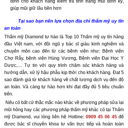
định cho khách hàng kiểm tra tình trạng mũi định kỳ,
giúp mũi giữ lâu bền hơn​
Tại sao bạn nên lựa chọn địa chỉ thẩm mỹ uy tín
an toàn
Thẩm mỹ Diamond tự hào là Top 10 Thẩm mỹ uy tín hàng
đầu Việt nam, với đội ngũ y bác sĩ giàu kinh nghiệm và
chuyên môn cao đến từ các bệnh viện như: Bệnh viện
Chợ Rẫy, bệnh viện Hùng Vương, Bệnh viện Đại Học Y
Dược,… Tự tin với quy trình chăm sóc khách hàng và
hướng dẫn, xử lý hậu phẫu kịp thời cho khách hàng. Đạt 5
sao đánh giá từ khách hàng về chất lượng dịch vụ đến độ
an toàn. Và càng tự hào hơn khi đạt đầy đủ 5 tiêu chuẩn
trên.
Nếu có bất cứ thắc mắc nào khác về phương pháp sửa lại
mũi hỏng hay các phương pháp thẩm mỹ khác có tại Thẩm
mỹ Diamond, vui lòng liên hệ Hotline:
0909 45 06 45
để
được bác sĩ chuyên khoa tư vấn trực tiếp và hoàn toàn