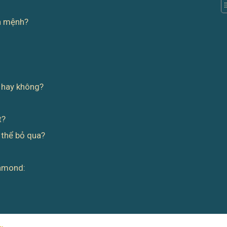
ận mệnh?
 hay không?
t?
 thể bỏ qua?
iamond: