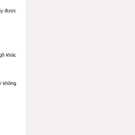
mấy được
 gồ khác
i không