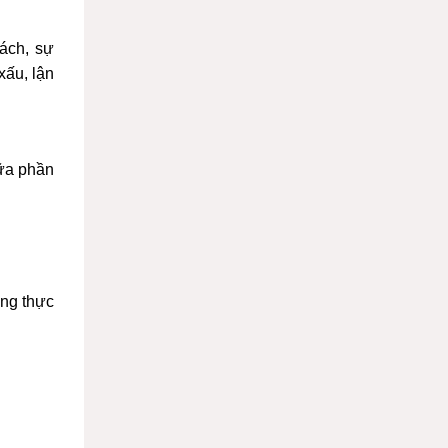
ách, sự
xấu, lận
iữa phần
ưng thực