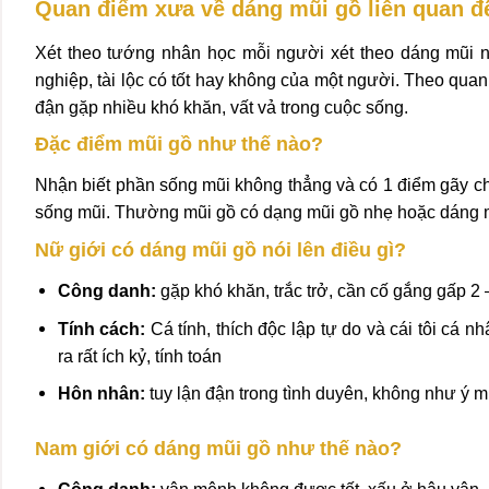
Quan điểm xưa về dáng mũi gồ liên quan 
Xét theo tướng nhân học mỗi người xét theo dáng mũi n
nghiệp, tài lộc có tốt hay không của một người. Theo qu
đận gặp nhiều khó khăn, vất vả trong cuộc sống.
Đặc điểm mũi gồ như thế nào?
Nhận biết phần sống mũi không thẳng và có 1 điểm gãy chi
sống mũi. Thường mũi gồ có dạng mũi gồ nhẹ hoặc dáng
Nữ giới có dáng mũi gồ nói lên điều gì?
Công danh:
gặp khó khăn, trắc trở, cần cố gắng gấp 2 
Tính cách:
Cá tính, thích độc lập tự do và cái tôi cá
ra rất ích kỷ, tính toán
Hôn nhân:
tuy lận đận trong tình duyên, không như ý m
Nam giới có dáng mũi gồ như thế nào?