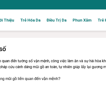
ới Thiệu
Trẻ Hóa Da
Điều Trị Da
Phun Xăm
Trẻ 
số
n quan đến tướng số vận mệnh, công việc làm ăn và sự hài hòa k
pháp cứu cánh dáng mũi gồ an toàn, tự nhiên giúp lấy lại gương 