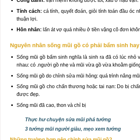
Công danh:
vận mệnh không được tốt, xấu ở hậu vận.
Tính cách:
cá tính, quyết đoán, giỏi tính toán đầu óc
thuận lợi.
Hôn nhân:
lấn át vợ quá nhiều ở tiền vậng cô đơn khô
Nguyên nhân sống mũi gồ có phải bẩm sinh ha
Sống mũi gồ bẩm sinh nghĩa là sinh ra đã có lúc nhỏ
nhau: có .người gồ nhẹ và mũi vừa gồ vừa khoằm giốn
Sống mũi gồ do chỉnh sửa mũi hỏng: quá trình nâng mũi 
Sống mũi gồ cho chấn thương hoặc tai nạn: Do bị ch
được đẹp.
Sống mũi đã cao, thon và chỉ bị
Thực hư chuyện sửa mũi phá tướng
3 tướng mũi người giàu, mẹo xem tướng
Những trường hợp nên chỉnh sửa mũi gồ?