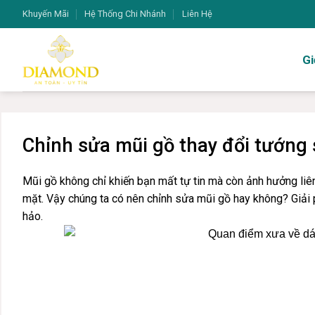
Bỏ
Khuyến Mãi
Hệ Thống Chi Nhánh
Liên Hệ
qua
nội
Gi
dung
Chỉnh sửa mũi gồ thay đổi tướng 
Mũi gồ không chỉ khiến bạn mất tự tin mà còn ảnh hưởng liê
mặt. Vậy chúng ta có nên chỉnh sửa mũi gồ hay không? Giải 
hảo.