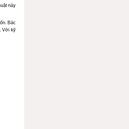
huật này
uốn. Bác
. Với kỹ