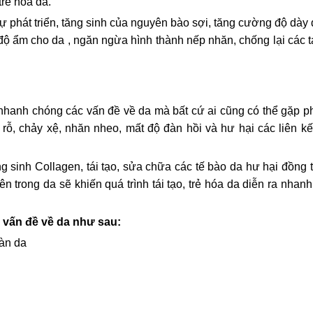
trẻ hoá da.
 phát triển, tăng sinh của nguyên bào sợi, tăng cường độ dày 
ì độ ẩm cho da , ngăn ngừa hình thành nếp nhăn, chống lại các 
 nhanh chóng các vấn đề về da mà bất cứ ai cũng có thể gặp p
rỗ, chảy xệ, nhăn nheo, mất độ đàn hồi và hư hại các liên kế
 sinh Collagen, tái tạo, sửa chữa các tế bào da hư hại đồng 
n trong da sẽ khiến quá trình tái tạo, trẻ hóa da diễn ra nhan
vấn đề về da như sau:
làn da