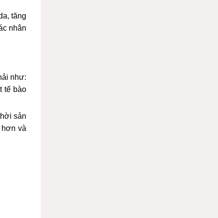
da, tăng
tác nhân
hải như:
t tế bào
thời sản
h hơn và