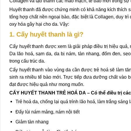
Collagen và tạo thành các mao mạch, tế bào mới trong sự 
Huyết thanh đã được chứng minh có khả năng kích thích sự
tổng hợp chất nền ngoại bào, đặc biệt là Collagen, duy tr
oxy hóa gây hại cho da. Vậy:
1. Cấy huyết thanh là gì?
Cấy huyết thanh được xem là giải pháp điều trị hiệu quả,
Da lão hoá, sạm da, da bị nám, tàn nhang, đốm đen, sẹo 
trong cấu trúc da.
Cấy huyết thanh vào vùng da cần được trẻ hoá sẽ làm tăng
sinh ra nhiều tế bào mới. Trực tiếp đưa dưỡng chất vào bê
đạt được hiệu quả như mong muốn.
CẤY HUYẾT THANH TRẺ HOÁ DA – Có thể điều trị các 
Trẻ hoá da, chống lại quá trình lão hoá, làm trắng sáng 
Đẩy lùi nám mảng, nám nội tiết
Giảm tàn nhang