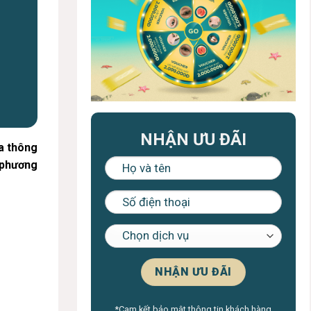
NHẬN ƯU ĐÃI
a thông
 phương
*Cam kết bảo mật thông tin khách hàng