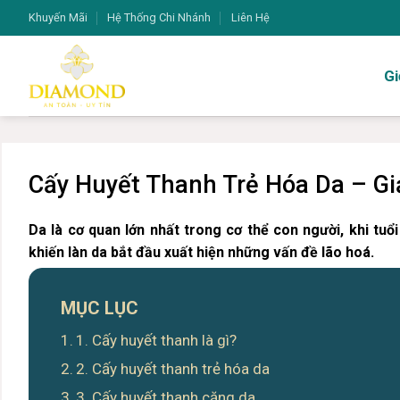
Bỏ
Khuyến Mãi
Hệ Thống Chi Nhánh
Liên Hệ
qua
nội
Gi
dung
Cấy Huyết Thanh Trẻ Hóa Da – G
Da là cơ quan lớn nhất trong cơ thể con người, khi tu
khiến làn da bắt đầu xuất hiện những vấn đề lão hoá.
MỤC LỤC
1. Cấy huyết thanh là gì?
2. Cấy huyết thanh trẻ hóa da
3. Cấy huyết thanh căng da