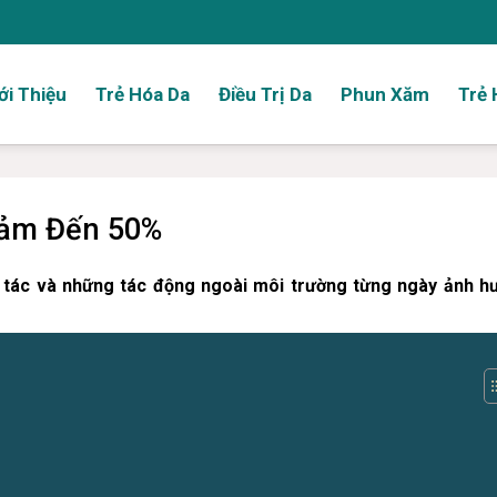
ới Thiệu
Trẻ Hóa Da
Điều Trị Da
Phun Xăm
Trẻ 
iảm Đến 50%
ổi tác và những tác động ngoài môi trường từng ngày ảnh h