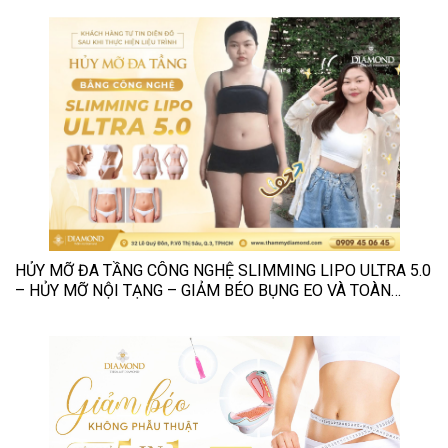
HỦY MỠ ĐA TẦNG CÔNG NGHỆ SLIMMING LIPO ULTRA 5.0
– HỦY MỠ NỘI TẠNG – GIẢM BÉO BỤNG EO VÀ TOÀN
THÂN