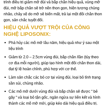
trình điều trị giảm mỡ đùi và bắp chân hiệu quả, vùng mỡ
đùi, mỡ bắp chân sẽ trở nên thon gọn, hiện tượng chùng
nhão, chảy xệ do mỡ sẽ biến mất, trả lại một đôi chân thon
gọn, săn chắc tuyệt đối.
HIỆU QUẢ VƯỢT TRỘI CỦA CÔNG
NGHỆ LIPOSONIX:
Phá hủy các mô mỡ lâu năm, hiệu quả như ý sau một
liệu trình
Giảm từ 2.0 – 2.5cm vùng đùi, bắp chân /lần (tùy theo
cơ địa mỗi người), giúp tạo hình một đôi chân thon dài,
đạt tỷ lệ hoàn chỉnh, phù hợp với cơ thể.
Làm săn chắc các bó cơ tại vùng đùi, loại bỏ tình trạng
sần sùi, chùng nhão.
Các mô mỡ dưới vùng đùi và bắp chân sẽ được “ bẻ
gãy “ và loại bỏ tận gốc, ngăn ngừa sự liên kết và hình
thành các mô mỡ mới, giúp kéo dài hiệu quả điều trị.