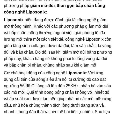
phương pháp
giảm mỡ đùi
,
thon gọn bắp chân bằng
công nghệ Liposonix
:
Liposonix
hiện đang được đánh giá là công nghệ giảm
mỡ thông minh. Khác với các phương pháp giảm mỡ đùi
và bắp chân thông thường, ngoài việc giải phóng tối đa
lượng mỡ thừa một cách triệt để, công nghệ Liposonix còn
giúp tăng sinh collagen dưới da đùi, làm săn chắc da vùng
đùi và bắp chân. Do đó, sau khi giảm mỡ đùi bằng phương
pháp này, khách hàng sẽ không phải lo lắng vùng da đùi
và bắp chân bị nhăn, chùng nhão sau khi giảm mỡ.
Cơ chế hoạt động của công nghệ
Liposonix
: Với ứng
dụng cải tiến của sóng siêu âm hội tụ cường độ cao đạt
ngưỡng 56 độ C, tầng số lên đến 25KHz, phân bổ vào sâu
các mô mỡ. Quá trình bong bóng chân không với nhiệt độ
và áp suất cao được tạo nên giúp phá bỏ các mô mỡ cứng
đầu, nhũ hóa chúng thành dịch lỏng dưới dạng sữa và
nhanh chóng đào thải ra theo hệ bài tiết tự nhiên. Sau liệu