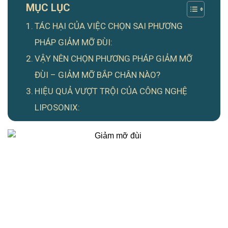
MỤC LỤC
TÁC HẠI CỦA VIỆC CHỌN SAI PHƯƠNG
PHÁP GIẢM MỠ ĐÙI:
VẬY NÊN CHỌN PHƯƠNG PHÁP GIẢM MỠ
ĐÙI – GIẢM MỠ BẮP CHÂN NÀO?
HIỆU QUẢ VƯỢT TRỘI CỦA CÔNG NGHỆ
LIPOSONIX: