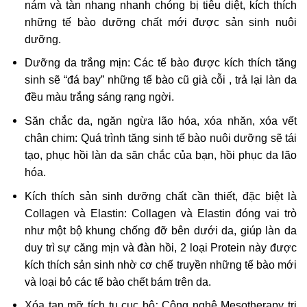
nám và tàn nhang nhanh chóng bị tiêu diệt, kích thích
những tế bào dưỡng chất mới được sản sinh nuôi
dưỡng.
Dưỡng da trắng mịn
: Các tế bào được kích thích tăng
sinh sẽ “đá bay” những tế bào cũ già cỗi , trả lại làn da
đều màu trắng sáng rạng ngời.
Săn chắc da, ngăn ngừa lão hóa, xóa nhăn, xóa vết
chân chim:
Quá trình tăng sinh tế bào nuôi dưỡng sẽ tái
tạo, phục hồi làn da săn chắc của bạn, hồi phục da lão
hóa.
Kích thích sản sinh dưỡng chất cần thiết, đặc biệt là
Collagen và Elastin:
Collagen và Elastin đóng vai trò
như một bộ khung chống đỡ bên dưới da, giúp làn da
duy trì sự căng mịn và đàn hồi, 2 loại Protein này được
kích thích sản sinh nhờ cơ chế truyền những tế bào mới
và loại bỏ các tế bào chết bám trên da.
Xóa tan mỡ tích tụ cục bộ
:
C
ông nghệ Mesotherapy trị