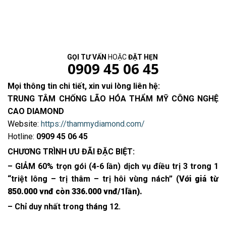
GỌI TƯ VẤN
HOẶC
ĐẶT HẸN
0909 45 06 45
Mọi thông tin chi tiết, xin vui lòng liên hệ:
TRUNG TÂM CHỐNG LÃO HÓA THẨM MỸ CÔNG NGHỆ
CAO DIAMOND
Website:
https://thammydiamond.com/
Hotline:
0909 45 06 45
CHƯƠNG TRÌNH ƯU ĐÃI ĐẶC BIỆT:
– GIẢM 60% trọn gói (4-6 lần) dịch vụ điều trị 3 trong 1
“triệt lông – trị thâm – trị hôi vùng nách” (
Với giá từ
850.000 vnđ còn 336.000 vnđ/1lần).
– Chỉ duy nhất trong tháng 12.