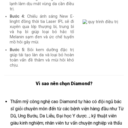
lạnh làm dịu mát vùng da cần điều
trị.
Bước 4:
Chiếu ánh sáng New E-
linght đồng thời tia Laser IPL sẽ đi
xuyên qua lớp thượng bì, trung bì
và hạ bì giúp loại bỏ hắc tố
Melanin sạm đen và ức chế tuyến
mồ hôi gây mùi.
Bước 5:
Bôi kem dưỡng đặc trị
giúp tái tạo làn da và loại bỏ hoàn
toàn vấn đề thâm và mùi hôi khó
chịu.
Vì sao nên chọn Diamond?
Thẩm mỹ công nghệ cao Diamond tự hào có đội ngũ bác
sĩ giỏi chuyên môn đến từ các bệnh viện hàng đầu như Từ
Dũ, Ung Bướu, Da Liễu, Đại học Y dược…; kỹ thuật viên
giàu kinh nghiệm; nhân viên tư vấn chuyện nghiệp và thấu