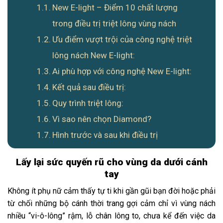
New E-light – Điểm 10 chất lượng
trong điều trị triệt lông vùng nách
Ưu điểm vượt trội của công nghệ triệt
lông nách New E-light:
Ai phù hợp với công nghệ New E-light:
Kết quả sau điều trị:
Quy trình triệt lông:
Vì sao nên chọn Diamond?
Hình trước và sau khi điều trị
Lấy lại sức quyến rũ cho vùng da dưới cánh
tay
Không ít phụ nữ cảm thấy tự ti khi gần gũi bạn đời hoặc phải
từ chối những bộ cánh thời trang gợi cảm chỉ vì vùng nách
nhiều “vi-ô-lông” rậm, lỗ chân lông to, chưa kể đến việc da