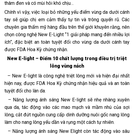
thâm đen và có mùi hôi khó chịu…
Chính vì vậy, việc loại bỏ những yếu điểm vùng da dưới cánh
tay sẽ giúp chị em cảm thấy tự tin và trông quyến rũ. Các
chuyên gia thẩm mỹ hàng đầu trên thế giới khuyên rằng, nên
chọn công nghệ New E-Light “1 giải pháp mang đến nhiều lợi
ích”, đặc biệt an toàn tuyệt đối cho vùng da dưới cánh tay
được FDA Hoa Kỳ chứng nhận.
New E-light – Điểm 10 chất lượng trong điều trị triệt
lông vùng nách
– New E-light là công nghệ triệt lông mới và hiện đại nhất
hiện nay, được FDA Hoa Kỳ chứng nhận hiệu quả và an toàn
tuyệt đối cho làn da.
– Năng lượng ánh sáng New E-light sẽ nhẹ nhàng xuyên
qua da, tác động vào các mao mạch và mầm nhú của sợi
lông, cắt đứt nguồn cung cấp dinh dưỡng nuôi gốc nang lông
làm cho nang lông yếu dần và rụng một cách tự nhiên.
– Năng lượng ánh sáng New E­light còn tác động vào sâu