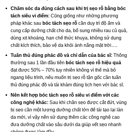
Chăm sóc da đúng cách sau khi trị sẹo rỗ bằng bóc
tách siêu vi điểm:
Cũng giống như những phương
pháp khác sau
bóc tách sẹo rỗ
cần duy trì độ ẩm và
cung cấp dưỡng chất cho da, bổ sung nhiều rau củ quả,
dùng xịt khoáng, hạn chế thức khuya, không sử dụng
chất kích thích, bảo vệ da khỏi ánh nắng mặt trời….
Tuân thủ đúng phác đồ và chỉ dẫn của bác sĩ:
Thông
thường sau 1 lần đầu tiên
bóc tách sẹo rỗ hiệu quả
đạt được 50% – 70% tuy nhiên không vì thế mà bỏ
ngang liệu trình, nếu muốn trị sẹo rỗ tận gốc cần tuân
thủ đúng phác đồ và tái khám đúng lịch hẹn với bác sĩ.
Nên kết hợp bóc tách sẹo rỗ siêu vi điểm với các
công nghệ khác:
Sau khi chân sẹo được cắt đứt, vùng
bị sẹo cần một lượng dưỡng chất lớn để tái tạo lại làn
da mới, vì vậy nên sử dụng thêm các công nghệ cao
đưa dưỡng chất vào sâu dưới da giúp vết sẹo nhanh
chóng được làm đầy.