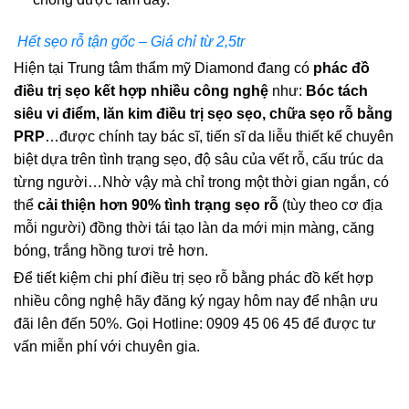
Hết sẹo rỗ tận gốc – Giá chỉ từ 2,5tr
Hiện tại Trung tâm thẩm mỹ Diamond đang có
phác đồ
điều trị sẹo kết hợp nhiều công nghệ
như:
Bóc tách
siêu vi điểm, lăn kim điều trị sẹo sẹo, chữa sẹo rỗ bằng
PRP
…được chính tay bác sĩ, tiến sĩ da liễu thiết kế chuyên
biệt dựa trên tình trạng sẹo, độ sâu của vết rỗ, cấu trúc da
từng người…Nhờ vậy mà chỉ trong một thời gian ngắn, có
thể
cải thiện hơn 90% tình trạng sẹo rỗ
(tùy theo cơ địa
mỗi người) đồng thời tái tạo làn da mới mịn màng, căng
bóng, trắng hồng tươi trẻ hơn.
Để tiết kiệm chi phí điều trị sẹo rỗ bằng phác đồ kết hợp
nhiều công nghệ hãy đăng ký ngay hôm nay để nhận ưu
đãi lên đến 50%. Gọi Hotline: 0909 45 06 45 để được tư
vấn miễn phí với chuyên gia.