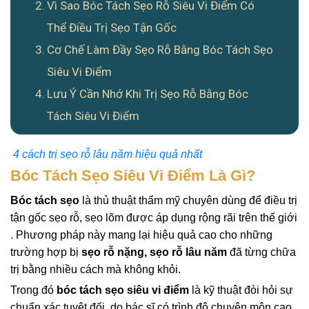
Vì Sao Bóc Tách Sẹo Rỗ Siêu Vi Điểm Có
Thể Điều Trị Sẹo Tận Gốc
Cơ Chế Làm Đầy Sẹo Rỗ Bằng Bóc Tách Sẹo
Siêu Vi Điểm
Lưu Ý Cần Nhớ Khi Trị Sẹo Rỗ Bằng Bóc
Tách Siêu Vi Điểm
4 cách trị sẹo rỗ lâu năm hiệu quả nhất
Bóc Tách Sẹo Siêu Vi Điểm Là Gì?
Bóc tách sẹo
là thủ thuật thẩm mỹ chuyên dùng để điều trị
tận gốc sẹo rỗ, sẹo lõm được áp dụng rộng rãi trên thế giới
. Phương pháp này mang lại hiệu quả cao cho những
trường hợp bị
sẹo rỗ nặng, sẹo rỗ lâu năm
đã từng chữa
trị bằng nhiều cách mà không khỏi.
Trong đó
bóc tách sẹo siêu vi điểm
là kỹ thuật đòi hỏi sự
chuẩn xác tuyệt đối, do bác sĩ có trình độ chuyên môn cao