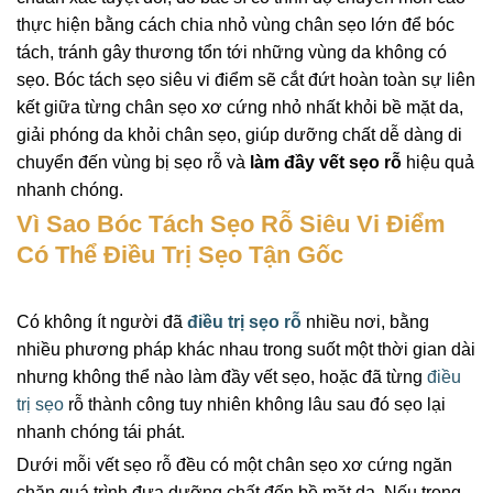
thực hiện bằng cách chia nhỏ vùng chân sẹo lớn để bóc
tách, tránh gây thương tổn tới những vùng da không có
sẹo. Bóc tách sẹo siêu vi điểm sẽ cắt đứt hoàn toàn sự liên
kết giữa từng chân sẹo xơ cứng nhỏ nhất khỏi bề mặt da,
giải phóng da khỏi chân sẹo, giúp dưỡng chất dễ dàng di
chuyển đến vùng bị sẹo rỗ và
làm đầy vết sẹo rỗ
hiệu quả
nhanh chóng.
Vì Sao Bóc Tách Sẹo Rỗ Siêu Vi Điểm
Có Thể Điều Trị Sẹo Tận Gốc
Có không ít người đã
điều trị sẹo rỗ
nhiều nơi, bằng
nhiều phương pháp khác nhau trong suốt một thời gian dài
nhưng không thể nào làm đầy vết sẹo, hoặc đã từng
điều
trị sẹo
rỗ thành công tuy nhiên không lâu sau đó sẹo lại
nhanh chóng tái phát.
Dưới mỗi vết sẹo rỗ đều có một chân sẹo xơ cứng ngăn
chặn quá trình đưa dưỡng chất đến bề mặt da. Nếu trong