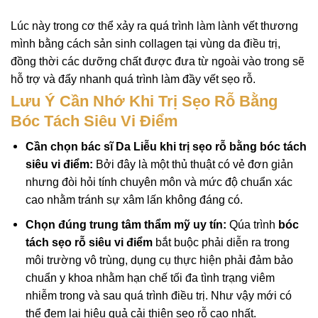
Lúc này trong cơ thể xảy ra quá trình làm lành vết thương
mình bằng cách sản sinh collagen tại vùng da điều trị,
đồng thời các dưỡng chất được đưa từ ngoài vào trong sẽ
hỗ trợ và đẩy nhanh quá trình làm đầy vết sẹo rỗ.
Lưu Ý Cần Nhớ Khi Trị Sẹo Rỗ Bằng
Bóc Tách Siêu Vi Điểm
Cần chọn bác sĩ Da Liễu khi trị sẹo rỗ bằng bóc tách
siêu vi điểm:
Bởi đây là một thủ thuật có vẻ đơn giản
nhưng đòi hỏi tính chuyên môn và mức độ chuẩn xác
cao nhằm tránh sự xâm lấn không đáng có.
Chọn đúng trung tâm thẩm mỹ uy tín:
Qúa trình
bóc
tách sẹo rỗ siêu vi điểm
bắt buộc phải diễn ra trong
môi trường vô trùng, dụng cụ thực hiện phải đảm bảo
chuẩn y khoa nhằm hạn chế tối đa tình trạng viêm
nhiễm trong và sau quá trình điều trị. Như vậy mới có
thể đem lại hiệu quả cải thiện sẹo rỗ cao nhất.