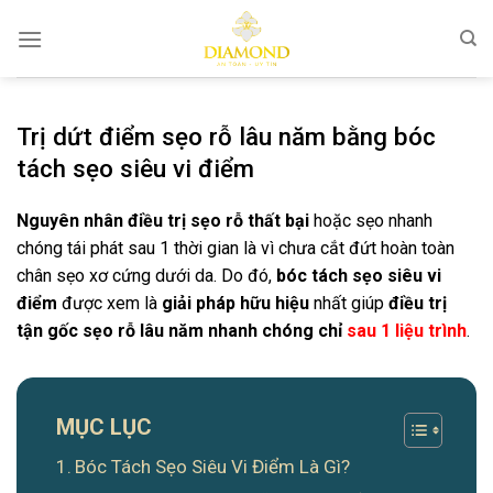
Bỏ
qua
nội
dung
Trị dứt điểm sẹo rỗ lâu năm bằng bóc
tách sẹo siêu vi điểm
Nguyên nhân điều trị sẹo rỗ thất bại
hoặc sẹo nhanh
chóng tái phát sau 1 thời gian là vì chưa cắt đứt hoàn toàn
chân sẹo xơ cứng dưới da. Do đó,
bóc tách sẹo siêu vi
điểm
được xem là
giải pháp hữu hiệu
nhất giúp
điều trị
tận gốc sẹo rỗ lâu năm nhanh chóng chỉ
sau 1 liệu trình
.
MỤC LỤC
Bóc Tách Sẹo Siêu Vi Điểm Là Gì?