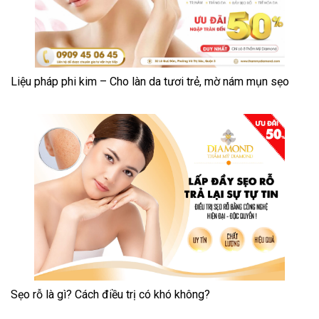
Liệu pháp phi kim – Cho làn da tươi trẻ, mờ nám mụn sẹo
Sẹo rỗ là gì? Cách điều trị có khó không?