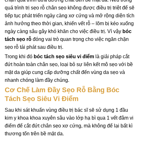
quá trình trị sẹo rỗ chân sẹo không được điều trị triệt để sẽ
tiếp tục phát triển ngày càng xơ cứng và mở rộng diện tích
ảnh hưởng theo thời gian, khiến vết rỗ – lõm bị kéo xuống
ngày càng sâu gây khó khăn cho việc điều trị. Vì vậy
bóc
tách sẹo rỗ
đóng vai trò quan trọng cho việc ngăn chặn
sẹo rỗ tái phát sau điều trị.
Trong khi đó
bóc tách sẹo siêu vi điểm
là giải pháp cắt
đứt hoàn toàn chân sẹo, loại bỏ sự liên kết mô sẹo với bề
mặt da giúp cung cấp dưỡng chất đến vùng da sẹo và
nhanh chóng làm đầy chúng.
Cơ Chế Làm Đầy Sẹo Rỗ Bằng Bóc
Tách Sẹo Siêu Vi Điểm
Sau khi sát khuẩn vùng điều trị bác sĩ sẽ sử dụng 1 đầu
kim y khoa
khoa xuyên sâu vào lớp hạ bì qua 1 vết đâm vi
điểm để cắt đứt chân sẹo xơ cứng, mà không để lại bất kì
thương tổn trên bề mặt da.