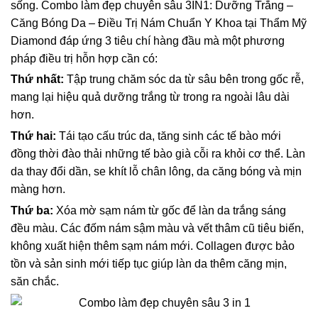
sống. Combo làm đẹp chuyên sâu 3IN1: Dưỡng Trắng –
Căng Bóng Da – Điều Trị Nám Chuẩn Y Khoa tại Thẩm Mỹ
Diamond đáp ứng 3 tiêu chí hàng đầu mà một phương
pháp điều trị hỗn hợp cần có:
Thứ nhất:
Tập trung chăm sóc da từ sâu bên trong gốc rễ,
mang lại hiệu quả dưỡng trắng từ trong ra ngoài lâu dài
hơn.
Thứ hai:
Tái tạo cấu trúc da, tăng sinh các tế bào mới
đồng thời đào thải những tế bào già cỗi ra khỏi cơ thể. Làn
da thay đổi dần, se khít lỗ chân lông, da căng bóng và mịn
màng hơn.
Thứ ba:
Xóa mờ sạm nám từ gốc để làn da trắng sáng
đều màu. Các đốm nám sậm màu và vết thâm cũ tiêu biến,
không xuất hiện thêm sạm nám mới. Collagen được bảo
tồn và sản sinh mới tiếp tục giúp làn da thêm căng mịn,
săn chắc.