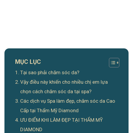
MỤC LỤC
Tại sao phải chăm sóc da?
Vậy điều này khiến cho nhiều chị em lựa
chọn cách chăm sóc da tại spa?
Các dịch vụ Spa làm đẹp, chăm sóc da Cao
Cấp tại Thẩm Mỹ Diamond
ƯU ĐIỂM KHI LÀM ĐẸP TẠI THẨM MỸ
DIAMOND