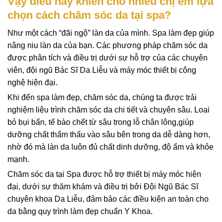
Vậy điều này khiến cho nhiều chị em lựa
chọn cách chăm sóc da tại spa?
Như một cách “đãi ngộ” làn da của mình. Spa làm đẹp giúp
nâng niu làn da của bạn. Các phương pháp chăm sóc da
được phân tích và điều trị dưới sự hỗ trợ của các chuyên
viên, đội ngũ Bác Sĩ Da Liễu và máy móc thiết bị công
nghệ hiện đại.
Khi đến spa làm đẹp, chăm sóc da, chúng ta được trải
nghiệm liệu trình chăm sóc da chi tiết và chuyên sâu. Loại
bỏ bụi bẩn, tế bào chết từ sâu trong lỗ chân lông,giúp
dưỡng chất thẩm thấu vào sâu bên trong da dễ dàng hơn,
nhờ đó mà làn da luôn đủ chất dinh dưỡng, độ ẩm và khỏe
mạnh.
Chăm sóc da tại Spa được hỗ trợ thiết bị máy móc hiện
đại, dưới sự thăm khám và điều trị bởi Đội Ngũ Bác Sĩ
chuyên khoa Da Liễu, đảm bảo các điều kiện an toàn cho
da bằng quy trình làm đẹp chuẩn Y Khoa.