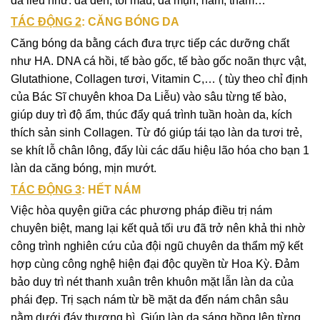
da liễu như: da đen, tối màu, da mụn, nám, thâm…
TÁC ĐỘNG 2
: CĂNG BÓNG DA
Căng bóng da bằng cách đưa trực tiếp các dưỡng chất
như HA. DNA cá hồi, tế bào gốc, tế bào gốc noãn thực vật,
Glutathione, Collagen tươi, Vitamin C,… ( tùy theo chỉ định
của Bác Sĩ chuyên khoa Da Liễu) vào sâu từng tế bào,
giúp duy trì độ ẩm, thúc đẩy quá trình tuần hoàn da, kích
thích sản sinh Collagen. Từ đó giúp tái tạo làn da tươi trẻ,
se khít lỗ chân lông, đẩy lùi các dấu hiệu lão hóa cho bạn 1
làn da căng bóng, mịn mướt.
TÁC ĐỘNG 3
: HẾT NÁM
Việc hòa quyện giữa các phương pháp điều trị nám
chuyên biệt, mang lại kết quả tối ưu đã trở nên khả thi nhờ
công trình nghiên cứu của đội ngũ chuyên da thẩm mỹ kết
hợp cùng công nghệ hiện đại độc quyền từ Hoa Kỳ. Đảm
bảo duy trì nét thanh xuân trên khuôn mặt lẫn làn da của
phái đẹp. Trị sạch nám từ bề mặt da đến nám chân sâu
nằm dưới đáy thượng bì. Giúp làn da sáng hồng lên từng