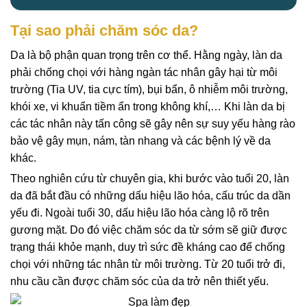
Tại sao phải chăm sóc da?
Da là bộ phận quan trọng trên cơ thể. Hằng ngày, làn da
phải chống chọi với hàng ngàn tác nhân gây hại từ môi
trường (Tia UV, tia cực tím), bụi bẩn, ô nhiễm môi trường,
khói xe, vi khuẩn tiềm ẩn trong không khí,… Khi làn da bị
các tác nhân này tấn công sẽ gây nên sự suy yếu hàng rào
bảo vệ gây mụn, nám, tàn nhang và các bệnh lý về da
khác.
Theo nghiên cứu từ chuyên gia, khi bước vào tuổi 20, làn
da đã bắt đầu có những dấu hiệu lão hóa, cấu trúc da dần
yếu đi. Ngoài tuổi 30, dấu hiệu lão hóa càng lộ rõ trên
gương mặt. Do đó việc chăm sóc da từ sớm sẽ giữ được
trạng thái khỏe mạnh, duy trì sức đề kháng cao để chống
chọi với những tác nhân từ môi trường. Từ 20 tuổi trở đi,
nhu cầu cần được chăm sóc của da trở nên thiết yếu.