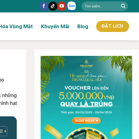
Hóa Vùng Mắt
Khuyến Mãi
Blog
ĐẶT LỊCH
ho
ủa những
hình hạt