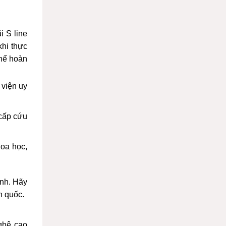
 S line
khi thực
thể hoàn
 viện uy
 cấp cứu
hoa học,
ình. Hãy
n quốc.
ghệ cao