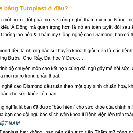
e bằng Tutoplast ở đâu?
à một bước đột phá mới về công nghệ thẩm mỹ mũi. Nâng mũi
 kiểu Á Đông mà quan trọng hơn là nó an toàn tuyệt đối sau 
tâm Chống lão hóa & Thẩm mỹ Công nghệ cao Diamond, bạn có 
mond đều là những bác sĩ chuyên khoa II giỏi, đến từ các bệnh
u, Ung Bướu, Chợ Rẫy, Đại học Y Dược…
 trình độ chuyên môn cao kết hợp cùng đội ngũ gây mê hồi sức,
a mọi rủi ro trong phẫu thuật.
nghệ cao Diamond đều tuân theo một quy trình chuẩn hóa, k
toàn cho sức khỏe của bạn.
g nghĩa là bạn đã được “bảo hiểm” cho sức khỏe của chính m
ủa bạn cho đội ngũ bác sĩ chuyên khoa II Bệnh viện lớn trên toà
IỆT NAM
Tutoplast hay không, bạn nên đến trực tiếp Thẩm mỹ công n