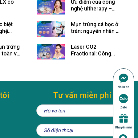
LX có
Ưu điểm của công
nghệ ultherapy –
LX giá
Những ai nên thực
hiện?
c biệt
Mụn trứng cá bọc ở
ghệ
trán: nguyên nhân và
à Công
cách trị hiệu quả
age FLX
ụn trứng
Laser CO2
n toàn và
Fractional: Công
Nghệ Trẻ Hóa Da Đột
Phá Thế Kỷ 21
Nhắn tin
tôi
Tư vấn miễn phí
Zalo
Khuyến mãi