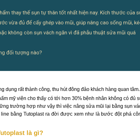
hẩm thay thế sụn tự thân tốt nhất hiện nay. Kích thước của 
ớc vừa đủ để cấy ghép vào mũi, giúp nâng cao sống mũi, k
hoặc không còn sụn vách ngăn vì đã phẫu thuật sửa mũi quá
ững đối tượng nào?
ng dụng rất thành công, thu hút đông đảo khách hàng quan tâm.
, thẩm mỹ viện cho thấy có tới hơn 30% bệnh nhân không có đủ 
ng trường hợp như vậy thì việc nâng sửa mũi lại bằng sụn v
S line bằng Tutoplast ra đời được xem như là bước đột phá c
utoplast là gì?