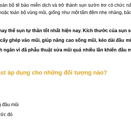
 toàn bộ tế bào miễn dịch và trở thành sụn sườn trơ có chức 
hoặc toàn bộ vùng mũi, giống như một tấm đệm nhẹ nhàng, bả
ay thế sụn tự thân tốt nhất hiện nay. Kích thước của sụn 
cấy ghép vào mũi, giúp nâng cao sống mũi, kéo dài đầu mũ
 ngăn vì đã phẫu thuật sửa mũi quá nhiều lần khiến đầu m
ast áp dụng cho những đối tượng nào?
g đầu mũi
ước đó