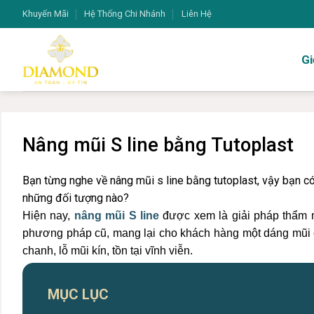
Bỏ
Khuyến Mãi
Hệ Thống Chi Nhánh
Liên Hệ
qua
nội
Gi
dung
Nâng mũi S line bằng Tutoplast
Bạn từng nghe về nâng mũi s line bằng tutoplast, vậy bạn có
những đối tượng nào?
Hiện nay,
nâng mũi S line
được xem là giải pháp thẩm m
phương pháp cũ, mang lại cho khách hàng một dáng mũi ch
chanh, lỗ mũi kín, tồn tại vĩnh viễn.
MỤC LỤC