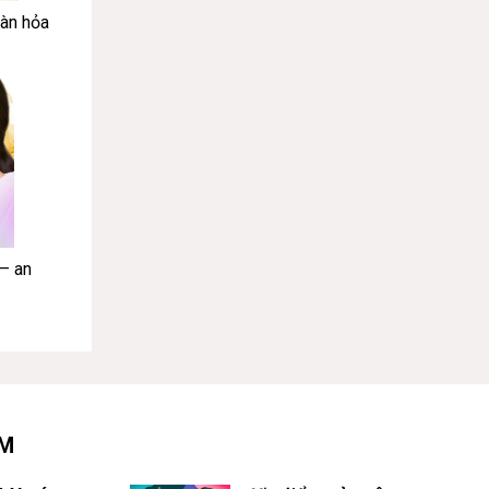
àn hỏa
 – an
ÂM