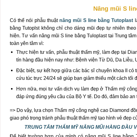
Nâng mũi S lin
Có thể nói phẫu thuật
nâng mũi S line bằng Tutoplast
l
bằng Tutoplst không chỉ cho dáng mũi đẹp tự nhiên theo
hiện. Tư vấn nâng mũi S line bằng Tuloplast tại Trung 
toàn yên tâm vì:
Thực hiện tư vấn, phẫu thuật thẩm mỹ, làm đẹp tại Dia
tín hàng đầu hiện nay như: Bệnh viện Từ Dũ, Da Liễ
Đặc biệt, sự kết hợp giữa các bác sĩ chuyên khoa II có
cứu túc trực 24/24 sẽ giúp bạn giảm thiểu một cách tối đ
Hơn nữa, mọi tư vấn dịch vụ làm đẹp ở Thẩm mỹ công 
đáp ứng đúng yêu cầu của Bộ Y tế. Do đó, đảm bảo an 
=> Do vậy, lựa chọn Thẩm mỹ công nghệ cao Diamond đồn
giao phó trọng tránh phẫu thuật thẩm mỹ tạo hình vẻ đẹp c
TRUNG TÂM THẨM MỸ NÂNG MŨI HÀNG ĐẦU V
Để biết trường hợp của mình có nâng mũi S line bằng 