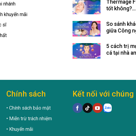
Thermage F
i nhánh
tốt không?
h khuyến mãi
Thermage F
bao nhiêu?
So sánh khá
 sĩ
giữa Công n
hất
Thermage v
nghệ Therm
5 cách trị m
cá tại nhà a
hiệu quả
Chính sách
Kết nối với chúng 
Chính sách bảo mật
Miễn trừ trách nhiệm
Khuyến mãi