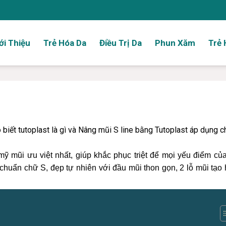
ới Thiệu
Trẻ Hóa Da
Điều Trị Da
Phun Xăm
Trẻ 
 biết tutoplast là gì và Nâng mũi S line bằng Tutoplast áp dụng c
ỹ mũi ưu việt nhất, giúp khắc phục triệt để mọi yếu điểm c
uẩn chữ S, đẹp tự nhiên với đầu mũi thon gọn, 2 lỗ mũi tạo 