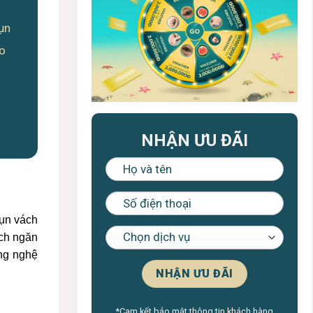
sụn
éo
NHẬN ƯU ĐÃI
sụn vách
ách ngăn
ông nghệ
*Cam kết bảo mật thông tin khách hàng