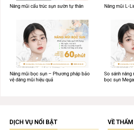
Nâng mũi cấu trúc sụn sườn tự thân
Nâng mũi L-L
Nâng mũi bọc sụn – Phương pháp bảo
So sánh nâng 
vệ dáng mũi hiệu quả
bọc sụn Meg
DỊCH VỤ NỔI BẬT
VỀ THẨM