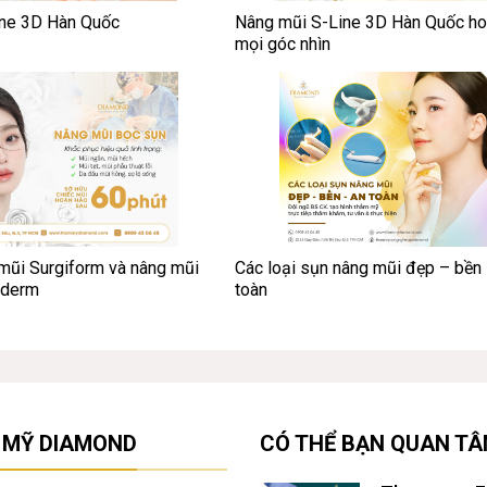
ine 3D Hàn Quốc
Nâng mũi S-Line 3D Hàn Quốc ho
mọi góc nhìn
mũi Surgiform và nâng mũi
Các loại sụn nâng mũi đẹp – bền
aderm
toàn
 MỸ DIAMOND
CÓ THỂ BẠN QUAN T