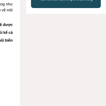
năng như
o vệ mũi
sẽ được
i kể cả
ũi biến