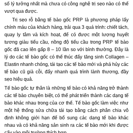
số lý tưởng nhất mà chưa có công nghệ trị sẹo nào có thể
vượt qua được.
Trị sẹo rỗ bằng tế bào gốc PRP là phương pháp lấy
chính máu của khách hàng, trải qua 3 quá trình: chiết tách,
quay ly tâm và kích hoạt, để có được một lượng huyết
tương giàu tiểu cầu, nồng độ tiểu cầu trong PRP tế bào
gốc đã cao lên gấp 8 – 10 lần so với bình thường. Đây là
lý do các tế bào gốc có thể thúc đẩy tăng sinh Collagen –
Elastin nhanh chóng, tái tạo các tế bào mới và phá hủy các
tế bào cũ già cỗi, đẩy nhanh quá trình lành thương, đầy
sẹo hiệu quả.
Tế bào gốc tự thân là những tế bào có khả năng trở thành
các tế bào chuyên biệt, có thể phát triển thành các dạng tế
bào khác nhau trong của cơ thể. Tế bào gốc làm việc như
một hệ thống sửa chữa tái tạo bằng cách phân chia vô
định không giới hạn để bổ sung các dạng tế bào khác
nhau và có khả năng sản sinh ra các tế bào mới khi được
cấy vào môi trường thích hợp.