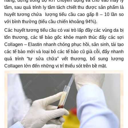
hàng, đựng trong bộ KIT chuyên dụng và cho vào máy ly
tâm, sau quá trình ly tâm tách chiết thu được sản phẩm là
huyết tương chứa lượng tiểu cầu cao gấp 8 – 10 lần so
với bình thường (tiểu cầu chiến khoảng 94%).
Các huyết tương tiểu cầu có vai trò lấp đầy các vùng da bị
tổn thương, các tế bào gốc khỏe mạnh thúc đẩy các sợi
Collagen – Elastin nhanh chóng phục hồi, sản sinh, tái tạo
các tế bào mới và loại bỏ các tế bào cũ già cỗi, đẩy nhanh
quá trình “tự sửa chữa” vết thương, bổ sung lượng
Collagen lớn đến những vị trí thiếu sót trên bề mặt.