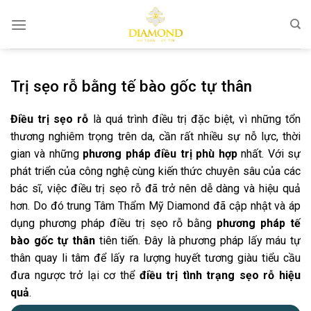
Bỏ
qua
nội
dung
Trị sẹo rỗ bằng tế bào gốc tự thân
Điều trị sẹo rỗ
là quá trình điều trị đặc biệt, vì những tổn
thương nghiêm trọng trên da, cần rất nhiều sự nỗ lực, thời
gian và những
phương pháp điều trị phù hợp
nhất. Với sự
phát triển của công nghệ cùng kiến thức chuyên sâu của các
bác sĩ, việc điều trị sẹo rỗ đã trở nên dễ dàng và hiệu quả
hơn. Do đó trung Tâm Thẩm Mỹ Diamond đã cập nhật và áp
dụng phương pháp điều trị sẹo rỗ bằng
phương pháp tế
bào gốc tự thân
tiên tiến. Đây là phương pháp lấy máu tự
thân quay li tâm để lấy ra lượng huyết tương giàu tiểu cầu
đưa ngược trở lại cơ thể
điều trị tình trạng sẹo rỗ hiệu
quả
.