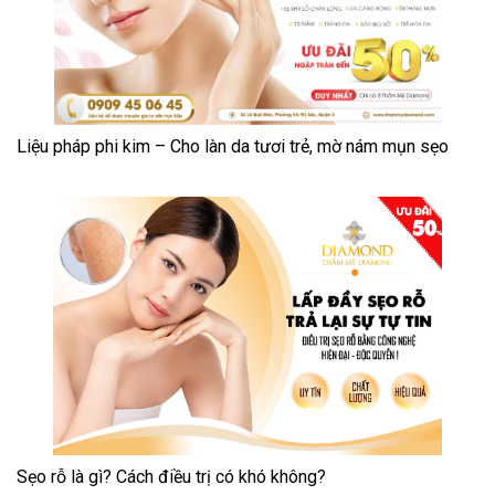
Liệu pháp phi kim – Cho làn da tươi trẻ, mờ nám mụn sẹo
Sẹo rỗ là gì? Cách điều trị có khó không?