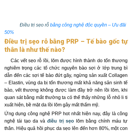
Điều trị sẹo rỗ
bằng công nghệ độc quyền – Ưu đãi
50%
Điều trị sẹo rỗ bằng PRP – Tế bào gốc tự
thân là như thế nào?
Các vết sẹo rỗ lồi, lõm được hình thành do tổn thương
nghiêm trọng các tổ chức nguyên bào sợi ở lớp trung bì
dẫn đến các sợi tế bào đứt gãy, ngừng sản xuất Collagen
– Elastin, vùng da bị tổn thương mất khả năng sản sinh tế
bào, vết thương không được làm đầy trở nên lồi lõm, khi
quan sát bằng mắt thường ta có thể thấy những lỗ nhỏ li ti
xuất hiện, bề mặt da lồi lõm gây mất thẩm mỹ.
Ứng dụng công nghệ PRP hot nhất hiện nay, đây là công
nghệ tái tạo da và
điều trị sẹo
lõm bằng chính máu tự
thân. Hiệu quả hồi phục da sẹo lên đến hơn 80%, một con