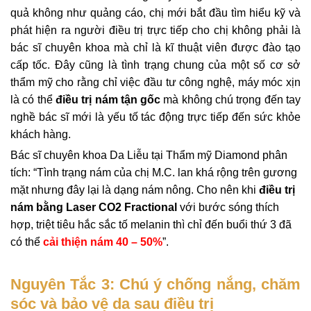
quả không như quảng cáo, chị mới bắt đầu tìm hiểu kỹ và
phát hiện ra người điều trị trực tiếp cho chị không phải là
bác sĩ chuyên khoa mà chỉ là kĩ thuật viên được đào tạo
cấp tốc. Đây cũng là tình trạng chung của một số cơ sở
thẩm mỹ cho rằng chỉ việc đầu tư công nghệ, máy móc xịn
là có thể
điều trị nám tận gốc
mà không chú trọng đến tay
nghề bác sĩ mới là yếu tố tác động trực tiếp đến sức khỏe
khách hàng.
Bác sĩ chuyên khoa Da Liễu tại Thẩm mỹ Diamond phân
tích: “Tình trạng nám của chị M.C. lan khá rộng trên gương
mặt nhưng đây lại là dạng nám nông. Cho nên khi
điều trị
nám bằng Laser CO2 Fractional
với bước sóng thích
hợp, triệt tiêu hắc sắc tố melanin thì chỉ đến buổi thứ 3 đã
có thể
cải thiện nám 40 – 50%
”.
Nguyên Tắc 3: Chú ý chống nắng, chăm
sóc và bảo vệ da sau điều trị