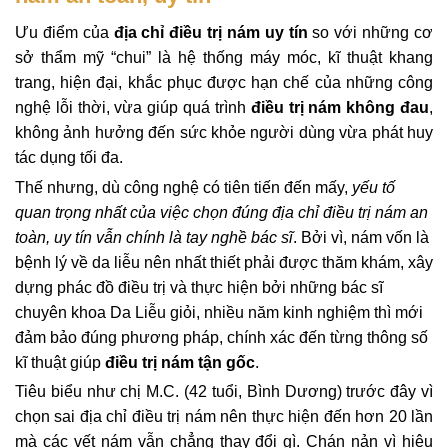
Ưu điểm của
địa chỉ điều trị nám uy tín
so với những cơ
sở thẩm mỹ “chui” là hệ thống máy móc, kĩ thuật khang
trang, hiện đại, khắc phục được hạn chế của những công
nghệ lỗi thời, vừa giúp quá trình
điều trị nám không đau
,
không ảnh hưởng đến sức khỏe người dùng vừa phát huy
tác dụng tối đa.
Thế nhưng, dù công nghệ có tiên tiến đến mấy,
yếu tố
quan trọng nhất của việc chọn đúng địa chỉ điều trị nám an
toàn, uy tín vẫn chính là tay nghề bác sĩ
. Bởi vì, nám vốn là
bệnh lý về da liễu nên nhất thiết phải được thăm khám, xây
dựng phác đồ điều trị và thực hiện bởi những bác sĩ
chuyên khoa Da Liễu giỏi, nhiều năm kinh nghiệm thì mới
đảm bảo đúng phương pháp, chính xác đến từng thông số
kĩ thuật giúp
điều trị nám tận gốc
.
Tiêu biểu như chị M.C. (42 tuổi, Bình Dương) trước đây vì
chọn sai địa chỉ điều trị nám nên thực hiện đến hơn 20 lần
mà các vết nám vẫn chẳng thay đổi gì. Chán nản vì hiệu