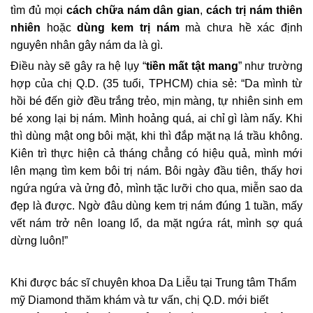
tìm đủ mọi
cách chữa nám dân gian
,
cách trị nám thiên
nhiên
hoặc
dùng kem trị nám
mà chưa hề xác định
nguyên nhân gây nám da là gì.
Điều này sẽ gây ra hệ lụy “
tiền mất tật mang
” như trường
hợp của chị Q.D. (35 tuổi, TPHCM) chia sẻ: “Da mình từ
hồi bé đến giờ đều trắng trẻo, mịn màng, tự nhiên sinh em
bé xong lại bị nám. Mình hoảng quá, ai chỉ gì làm nấy. Khi
thì dùng mật ong bôi mặt, khi thì đắp mặt nạ lá trầu không.
Kiên trì thực hiện cả tháng chẳng có hiệu quả, mình mới
lên mạng tìm kem bôi trị nám. Bôi ngày đầu tiên, thấy hơi
ngứa ngứa và ửng đỏ, mình tặc lưỡi cho qua, miễn sao da
đẹp là được. Ngờ đâu dùng kem trị nám đúng 1 tuần, mấy
vết nám trở nên loang lổ, da mặt ngứa rát, mình sợ quá
dừng luôn!”
Khi được bác sĩ chuyên khoa Da Liễu tại Trung tâm Thẩm
mỹ Diamond thăm khám và tư vấn, chị Q.D. mới biết