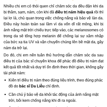
Nhiều chị em có thói quen chỉ chăm sóc da đều đặn khi da
bị thâm, sạm, nám, còn khi đã
điều trị nám hiệu quả
rồi thì
lại lơ là, chủ quan trong việc chống nắng và bảo vệ làn da.
Điều này hoàn toàn sai lầm vì da vốn dĩ rất mỏng, khi bị
ánh nắng mặt trời chiếu trực tiếp vào, các melanosomes có
trong da sẽ tổng hợp melanin để chống lại sự xâm nhập
của bức xạ tia UV và vận chuyển chúng lên bề mặt da, gây
nám da trở lại.
Do đó, chị em nên tuân thủ hướng dẫn chăm sóc da sau
điều trị của bác sĩ chuyên khoa để phác đồ điều trị nám đạt
kết quả tốt nhất và duy trì ổn định theo thời gian, không gây
tái phát nám:
Kiên trì điều trị nám theo đúng liệu trình, theo đúng phác
đồ do
bác sĩ Da Liễu
chỉ định.
Cần chú ý bảo vệ da khỏi tác động của ánh nắng mặt
trời, bôi kem chống nắng khi đi ra ngoài.