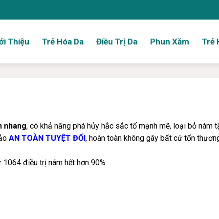
ới Thiệu
Trẻ Hóa Da
Điều Trị Da
Phun Xăm
Trẻ 
àn nhang
, có khả năng phá hủy hắc sắc tố mạnh mẽ, loại bỏ nám 
bảo
AN TOÀN TUYỆT ĐỐI
, hoàn toàn không gây bất cứ tổn thươn