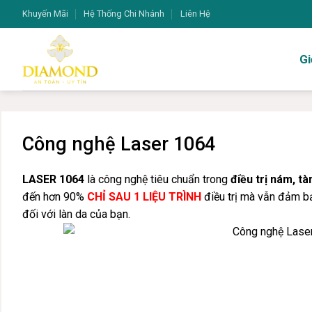
Bỏ
Khuyến Mãi
Hệ Thống Chi Nhánh
Liên Hệ
qua
nội
Gi
dung
Công nghệ Laser 1064
LASER 1064
là công nghệ tiêu chuẩn trong
điều trị nám, t
đến hơn 90%
CHỈ SAU 1 LIỆU TRÌNH
điều trị mà vẫn đảm 
đối với làn da của bạn.