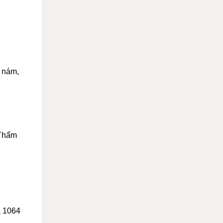
t nám,
 Thẩm
à 1064