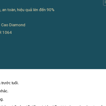
 an toàn, hiệu quả lên đến 90%
ệ Cao Diamond
R 1064
trước tuổi.
khác.
g.