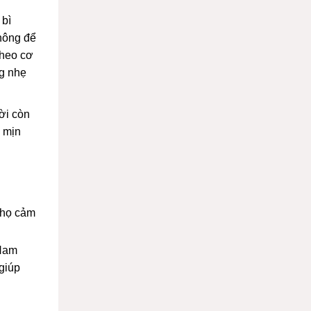
 bì
không để
theo cơ
ng nhẹ
ời còn
g mịn
 họ cảm
 Nam
giúp