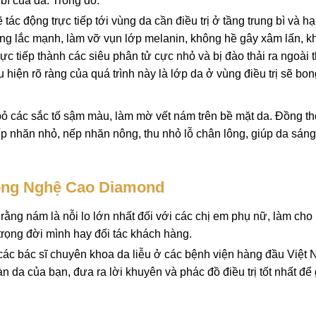
bì của da. Trong đó:
động trực tiếp tới vùng da cần điều trị ở tầng trung bì và hạ
ung lắc mạnh, làm vỡ vụn lớp melanin, không hề gây xâm lấn, 
rực tiếp thành các siêu phân tử cực nhỏ và bị đào thải ra ngoài 
ểu hiện rõ ràng của quá trình này là lớp da ở vùng điều trị sẽ bo
ỏ các sắc tố sậm màu, làm mờ vết nám trên bề mặt da. Đồng th
ếp nhăn nhỏ, nếp nhăn nông, thu nhỏ lỗ chân lông, giúp da sán
Công Nghệ Cao Diamond
ng nám là nỗi lo lớn nhất đối với các chị em phụ nữ, làm cho
 trọng đời mình hay đối tác khách hàng.
c bác sĩ chuyên khoa da liễu ở các bệnh viện hàng đầu Việt
a của bạn, đưa ra lời khuyên và phác đồ điều trị tốt nhất để 