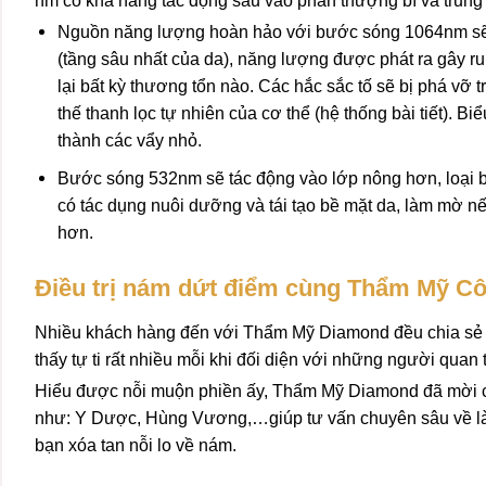
nm có khả năng tác động sâu vào phần thượng bì và trung 
Nguồn năng lượng hoàn hảo với bước sóng 1064nm sẽ tác 
(tầng sâu nhất của da), năng lượng được phát ra gây r
lại bất kỳ thương tổn nào. Các hắc sắc tố sẽ bị phá vỡ t
thế thanh lọc tự nhiên của cơ thể (hệ thống bài tiết). Bi
thành các vẩy nhỏ.
Bước sóng 532nm sẽ tác động vào lớp nông hơn, loại b
có tác dụng nuôi dưỡng và tái tạo bề mặt da, làm mờ n
hơn.
Điều trị nám dứt điểm cùng Thẩm Mỹ 
Nhiều khách hàng đến với Thẩm Mỹ Diamond đều chia sẻ rằ
thấy tự ti rất nhiều mỗi khi đối diện với những người quan
Hiểu được nỗi muộn phiền ấy, Thẩm Mỹ Diamond đã mời cá
như: Y Dược, Hùng Vương,…giúp tư vấn chuyên sâu về làn d
bạn xóa tan nỗi lo về nám.