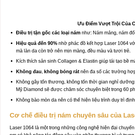
Ưu Điểm Vượt Trội Của 
Điều trị tận gốc các loại nám
như: Nám mảng, nám đốm,
Hiệu quả đến 90%
nhờ phác đồ kết hợp Laser 1064 với 
mà làn da còn trở nên mịn màng, đều màu và tươi trẻ.
Kích thích sản sinh Collagen & Elastin giúp tái tạo bề
Không đau
,
không bỏng rát
nên đa số các trường hợp 
Không gây tổn thương, không tốn thời gian nghỉ dưỡng:
Mỹ Diamond sẽ được chăm sóc chuyên biệt trong 60 phú
Không bào mòn da nên có thể hiện liệu trình duy trì địn
Cơ chế điều trị nám chuyên sâu của Las
Laser 1064 là một trong những công nghệ hiện đại chuyển