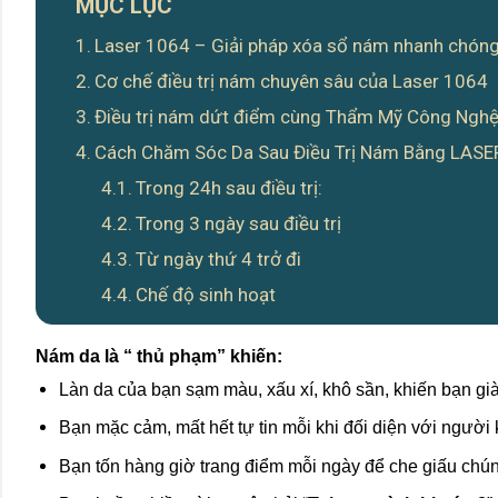
MỤC LỤC
Laser 1064 – Giải pháp xóa sổ nám nhanh chóng,
Cơ chế điều trị nám chuyên sâu của Laser 1064
Điều trị nám dứt điểm cùng Thẩm Mỹ Công Ngh
Cách Chăm Sóc Da Sau Điều Trị Nám Bằng LASE
Trong 24h sau điều trị:
Trong 3 ngày sau điều trị
Từ ngày thứ 4 trở đi
Chế độ sinh hoạt
Nám da là “ thủ phạm” khiến:
Làn da của bạn sạm màu, xấu xí, khô sần, khiến bạn già 
Bạn mặc cảm, mất hết tự tin mỗi khi đối diện với người 
Bạn tốn hàng giờ trang điểm mỗi ngày để che giấu chún