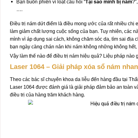
Bạn buồn phiền vì loạt câu hỏi “
Tại sao mình bị nám
?”,
….
Điều trị nám dứt điểm là điều mong ước của rất nhiều chị
làm giảm chất lượng cuộc sống của bạn. Tuy nhiên, các nàn
mình vì áp dụng sai cách, không chăm sóc da, tìm sai địa chỉ
bạn ngày càng chán nản khi nám không những không hết, 
Vậy làm thế nào để điều trị nám hiệu quả? Liệu pháp nào gi
Laser 1064 – Giải pháp xóa sổ nám nhan
Theo các bác sĩ chuyên khoa da liễu đến hàng đầu tại Th
Laser 1064 được đánh giá là giải pháp đảm bảo an toàn v
điều trị của hàng trăm khách hàng.