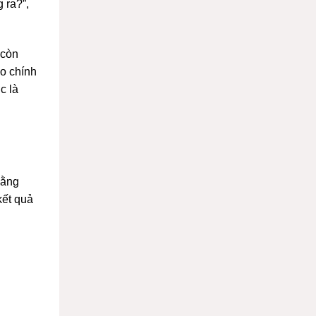
 ra?”,
 còn
ho chính
c là
bằng
kết quả