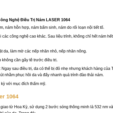
Công Nghệ Điều Trị Nám LASER 1064
 nám hỗn hợp, nám bẩm sinh, nám do rối loạn nội tiết tố.
các công nghệ cao khác. Sau liệu trình, không chỉ hết nám hế
 mặt da, làm mờ các nếp nhăn nhỏ, nếp nhăn nông.
không cần gây tê trước điều trị.
 Ngay sau điều trị, da có thể bị đỏ nhẹ nhưng khách hàng của
t nhằm phục hồi da và đẩy nhanh quá trình đào thải nám.
h kỳ với mục đích thẩm mỹ.
er 1064
 giao từ Hoa Kỳ, sử dụng 2 bước sóng thông minh là 532 nm v