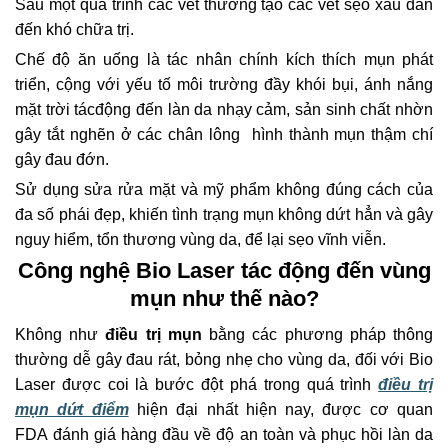
Sau một quá trình các vết thương tạo các vết sẹo xấu dẫn
đến khó chữa trị.
Chế độ ăn uống là tác nhân chính kích thích mụn phát
triển, cộng với yếu tố môi trường đầy khói bụi, ánh nắng
mặt trời tácđộng đến làn da nhạy cảm, sản sinh chất nhờn
gây tắt nghẽn ở các chân lông hình thành mụn thậm chí
gây đau đớn.
Sử dụng sửa rửa mặt và mỹ phẩm không đúng cách của
đa số phái đẹp, khiến tình trạng mụn không dứt hẳn và gây
nguy hiểm, tổn thương vùng da, để lại sẹo vĩnh viễn.
Công nghệ Bio Laser tác động đến vùng
mụn như thế nào?
Không như
điều trị mụn
bằng các phương pháp thông
thường dễ gây đau rát, bỏng nhẹ cho vùng da, đối với Bio
Laser được coi là bước đột phá trong quá trình
điều trị
mụn dứt điểm
hiện đại nhất hiện nay, được cơ quan
FDA đánh giá hàng đầu về độ an toàn và phục hồi làn da