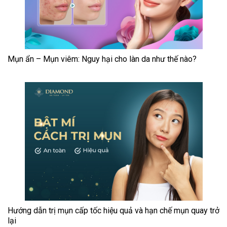
Mụn ẩn – Mụn viêm: Nguy hại cho làn da như thế nào?
Hướng dẫn trị mụn cấp tốc hiệu quả và hạn chế mụn quay trở
lại