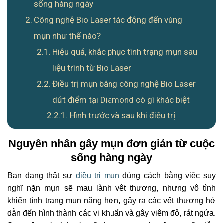
sống hàng ngày
Công nghệ Bio Laser tác động đến vùng
mụn như thế nào?
Hiệu quả, khắc phục tình trạng mụn sau
liệu trình từ Bio Laser
Điều trị mụn bằng công nghệ Bio Laser
dứt điểm tại Diamond có gì khác biệt
Hình trước và sau khi điều trị
Nguyên nhân gây mụn đơn giản từ cuộc
sống hàng ngày
Bạn đang thật sự
điều trị mụn
đúng cách bằng việc suy
nghĩ nặn mụn sẽ mau lành vêt thương, nhưng vô tình
khiến tình trạng mụn nặng hơn, gây ra các vết thương hở
dẫn đến hình thành các vi khuẩn và gây viêm đỏ, rát ngứa.