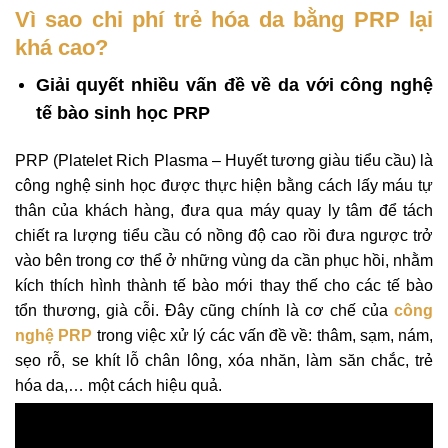
Vì sao chi phí trẻ hóa da bằng PRP lại
khá cao?
Giải quyết nhiều vấn đề về da với công nghệ
tế bào sinh học PRP
PRP (Platelet Rich Plasma – Huyết tương giàu tiểu cầu) là
công nghệ sinh học được thực hiện bằng cách lấy máu tự
thân của khách hàng, đưa qua máy quay ly tâm để tách
chiết ra lượng tiểu cầu có nồng độ cao rồi đưa ngược trở
vào bên trong cơ thể ở những vùng da cần phục hồi, nhằm
kích thích hình thành tế bào mới thay thế cho các tế bào
tổn thương, già cỗi. Đây cũng chính là cơ chế của
công
nghệ PRP
trong việc xử lý các vấn đề về: thâm, sạm, nám,
sẹo rỗ, se khít lỗ chân lông, xóa nhăn, làm săn chắc, trẻ
hóa da,… một cách hiệu quả.