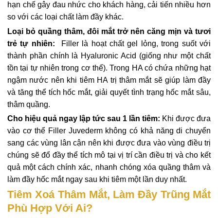
hạn chế gây đau nhức cho khách hàng, cải tiến nhiều hơn
so với các loại chất làm đầy khác.
Loại bỏ quầng thâm, đôi mắt trở nên căng mịn và tươi
trẻ tự nhiên:
Filler là hoạt chất gel lỏng, trong suốt với
thành phần chính là Hyaluronic Acid (giống như một chất
tồn tại tự nhiên trong cơ thể). Trong HA có chứa những hạt
ngậm nước nên khi tiêm HA trị thâm mắt sẽ giúp làm đầy
và tăng thể tích hốc mắt, giải quyết tình trạng hốc mắt sâu,
thâm quầng.
Cho hiệu quả ngay lập tức sau 1 lần tiêm:
Khi được đưa
vào cơ thể Filler Juvederm không có khả năng di chuyển
sang các vùng lân cận nên khi được đưa vào vùng điều trị
chúng sẽ đổ đầy thể tích mô tại vị trí cần điều trị và cho kết
quả một cách chính xác, nhanh chóng xóa quầng thâm và
làm đầy hốc mắt ngay sau khi tiêm một lần duy nhất.
Tiêm Xoá Thâm Mắt, Làm Đầy Trũng Mắt
Phù Hợp Với Ai?