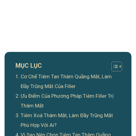
MỤC LỤC
Cơ Chế Tiêm Tan Thâm Quầng Mắt, Làm
Đầy Trũng Mắt Của Filler
Ưu Điểm Của Phương Pháp Tiêm Filler Trị
Thâm Mắt
Tiêm Xoá Thâm Mắt, Làm Đầy Trũng Mắt
Phù Hợp Với Ai?
Vì Sao Nên Chọn Tiêm Tan Thâm Quầng