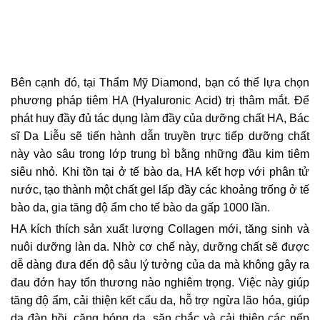
Bên cạnh đó, tại Thẩm Mỹ Diamond, bạn có thể lựa chọn
phương pháp tiêm HA (Hyaluronic Acid) trị thâm mắt. Để
phát huy đầy đủ tác dụng làm đầy của dưỡng chất HA, Bác
sĩ Da Liễu sẽ tiến hành dẫn truyền trực tiếp dưỡng chất
này vào sâu trong lớp trung bì bằng những đầu kim tiêm
siêu nhỏ. Khi tồn tại ở tế bào da, HA kết hợp với phân tử
nước, tạo thành một chất gel lấp đầy các khoảng trống ở tế
bào da, gia tăng độ ẩm cho tế bào da gấp 1000 lần.
HA kích thích sản xuất lượng Collagen mới, tăng sinh và
nuôi dưỡng làn da. Nhờ cơ chế này, dưỡng chất sẽ được
dễ dàng đưa đến độ sâu lý tưởng của da mà không gây ra
đau đớn hay tổn thương nào nghiêm trọng. Việc này giúp
tăng độ ẩm, cải thiện kết cấu da, hỗ trợ ngừa lão hóa, giúp
da đàn hồi, căng bóng da, săn chắc và cải thiện các nếp