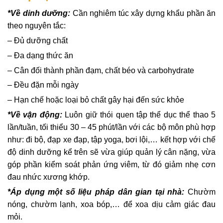
*Về dinh dưỡng:
Cần nghiêm túc xây dựng khẩu phần ăn
theo nguyên tắc:
– Đủ dưỡng chất
– Đa dạng thức ăn
– Cân đối thành phần đạm, chất béo và carbohydrate
– Đều đặn mỗi ngày
– Hạn chế hoặc loại bỏ chất gây hại đến sức khỏe
*Về vận động:
Luôn giữ thói quen tập thể dục thể thao 5
lần/tuần, tối thiểu 30 – 45 phút/lần với các bộ môn phù hợp
như: đi bộ, đạp xe đạp, tập yoga, bơi lội,… kết hợp với chế
độ dinh dưỡng kể trên sẽ vừa giúp quản lý cân nặng, vừa
góp phần kiểm soát phản ứng viêm, từ đó giảm nhẹ cơn
đau nhức xương khớp.
*Áp dụng một số liệu pháp dân gian tại nhà:
Chườm
nóng, chườm lạnh, xoa bóp,… để xoa dịu cảm giác đau
mỏi.