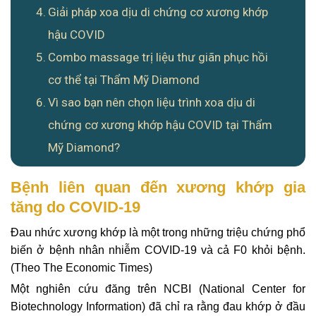
Giải pháp xoa dịu di chứng cơ xương khớp
hậu COVID
Combo massage trị liệu thư giãn phục hồi
cơ thể tại Thẩm Mỹ Diamond
Vì sao bạn nên chọn liệu trình xoa dịu di
chứng cơ xương khớp hậu COVID tại Thẩm
Mỹ Diamond?
Bệnh liên quan đến xương khớp gia
tăng do COVID-19
Đau nhức xương khớp là một trong những triệu chứng phổ
biến ở bệnh nhân nhiễm COVID-19 và cả F0 khỏi bệnh.
(Theo The Economic Times)
Một nghiên cứu đăng trên NCBI (National Center for
Biotechnology Information) đã chỉ ra rằng đau khớp ở đầu