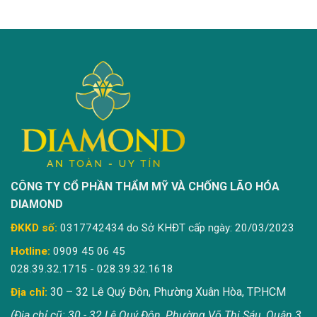
CÔNG TY CỔ PHẦN THẨM MỸ VÀ CHỐNG LÃO HÓA
DIAMOND
ĐKKD số:
0317742434 do Sở KHĐT cấp ngày: 20/03/2023
Hotline:
0909 45 06 45
028.39.32.1715 - 028.39.32.1618
30 – 32 Lê Quý Đôn, Phường Xuân Hòa, TP.HCM
Địa chỉ:
(Địa chỉ cũ: 30 - 32 Lê Quý Đôn, Phường Võ Thị Sáu, Quận 3,