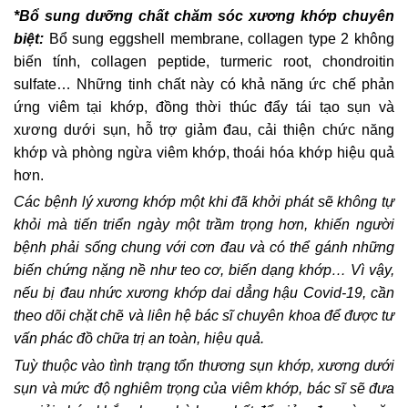
*Bổ sung dưỡng chất chăm sóc xương khớp chuyên
biệt:
Bổ sung eggshell membrane, collagen type 2 không
biến tính, collagen peptide, turmeric root, chondroitin
sulfate… Những tinh chất này có khả năng ức chế phản
ứng viêm tại khớp, đồng thời thúc đẩy tái tạo sụn và
xương dưới sụn, hỗ trợ giảm đau, cải thiện chức năng
khớp và phòng ngừa viêm khớp, thoái hóa khớp hiệu quả
hơn.
Các bệnh lý xương khớp một khi đã khởi phát sẽ không tự
khỏi mà tiến triển ngày một trầm trọng hơn, khiến người
bệnh phải sống chung với cơn đau và có thể gánh những
biến chứng nặng nề như teo cơ, biến dạng khớp… Vì vậy,
nếu bị đau nhức xương khớp dai dẳng hậu Covid-19, cần
theo dõi chặt chẽ và liên hệ bác sĩ chuyên khoa để được tư
vấn phác đồ chữa trị an toàn, hiệu quả.
Tuỳ thuộc vào tình trạng tổn thương sụn khớp, xương dưới
sụn và mức độ nghiêm trọng của viêm khớp, bác sĩ sẽ đưa