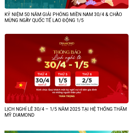
KỶ NIỆM 50 NĂM GIẢI PHÓNG MIỀN NAM 30/4 & CHÀO
MỪNG NGÀY QUỐC TẾ LAO ĐỘNG 1/5
LỊCH NGHỈ LỄ 30/4 – 1/5 NĂM 2025 TẠI HỆ THỐNG THẨM
MỸ DIAMOND