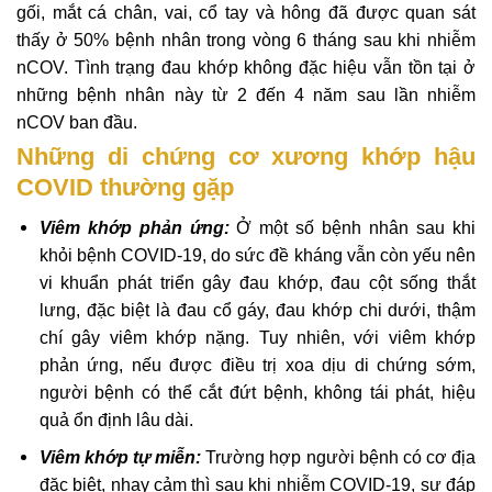
gối, mắt cá chân, vai, cổ tay và hông đã được quan sát
thấy ở 50% bệnh nhân trong vòng 6 tháng sau khi nhiễm
nCOV. Tình trạng đau khớp không đặc hiệu vẫn tồn tại ở
những bệnh nhân này từ 2 đến 4 năm sau lần nhiễm
nCOV ban đầu.
Những di chứng cơ xương khớp hậu
COVID thường gặp
Viêm khớp phản ứng:
Ở một số bệnh nhân sau khi
khỏi bệnh COVID-19, do sức đề kháng vẫn còn yếu nên
vi khuẩn phát triển gây đau khớp, đau cột sống thắt
lưng, đặc biệt là đau cổ gáy, đau khớp chi dưới, thậm
chí gây viêm khớp nặng. Tuy nhiên, với viêm khớp
phản ứng, nếu được điều trị xoa dịu di chứng sớm,
người bệnh có thể cắt đứt bệnh, không tái phát, hiệu
quả ổn định lâu dài.
Viêm khớp tự miễn:
Trường hợp người bệnh có cơ địa
đặc biệt, nhạy cảm thì sau khi nhiễm COVID-19, sự đáp