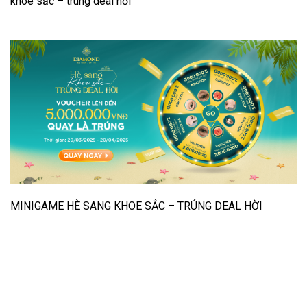
khoe sắc – trúng deal hời
MINIGAME HÈ SANG KHOE SẮC – TRÚNG DEAL HỜI