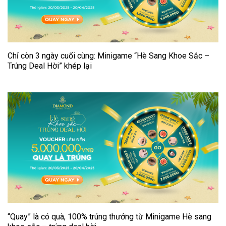
Chỉ còn 3 ngày cuối cùng: Minigame “Hè Sang Khoe Sắc –
Trúng Deal Hời” khép lại
“Quay” là có quà, 100% trúng thưởng từ Minigame Hè sang