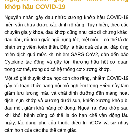
khớp hậu COVID-19
Nguyên nhân gây đau nhức xương khớp hậu COVID-19
hiện vẫn chưa được xác định rõ ràng. Tuy nhiên, theo các
chuyên gia y khoa, đau khớp cũng như các di chứng khác:
đau đầu, rối loạn giấc ngủ, rụng tóc, mệt mỏi… có thể là do
phản ứng viêm toàn thân. Đây là hậu quả của sự đáp ứng
miễn dịch quá mức khi nhiễm SARS-CoV2, dẫn đến bão
Cytokine tác động và gây tổn thương hầu hết cơ quan
trong cơ thể, trong đó có hệ thống cơ xương khớp.
Một số giả thuyết khoa học còn cho rằng, nhiễm COVID-19
gây rối loạn chức năng nội mô nghiêm trọng. Điều này làm
giảm lưu lượng máu và chất dinh dưỡng đến màng hoạt
dịch, sụn khớp và xương dưới sụn, khiến xương khớp bị
đau mỏi, giảm khả năng cử động. Ngoài ra, đau khớp sau
khi khỏi bệnh cũng có thể là do hạn chế vận động lâu
ngày, tác dụng phụ của thuốc điều trị nCOV và sự nhạy
cảm hơn của các thụ thể cảm giác.