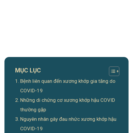
MỤC LỤC
Bệnh liên quan đến xương khớp gia tăng do
COVID-19
Những di chứng cơ xương khớp hậu COVID
thường gặp
Nguyên nhân gây đau nhức xương khớp hậu
COVID-19