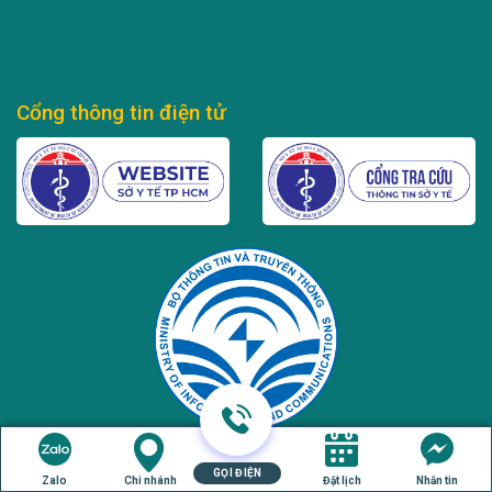
Cổng thông tin điện tử
Tư vấn miễn phí
GỌI ĐIỆN
Zalo
Chi nhánh
Đặt lịch
Nhắn tin