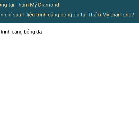
 bóng tại Thẩm Mỹ Diamond
n chỉ sau 1 liệu trình căng bóng da tại Thẩm Mỹ Diamond?