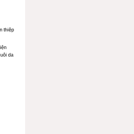
n thiệp
iện
nuôi da