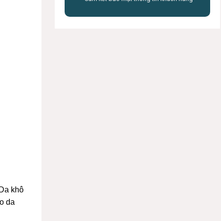
 Da khô
ào da