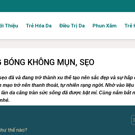
ới Thiệu
Trẻ Hóa Da
Điều Trị Da
Phun Xăm
Trẻ 
G BÓNG KHÔNG MỤN, SẸO
sẹo đã và đang trở thành xu thế tạo nên sắc đẹp và sự hấp
mạo trở nên thanh thoát, tự nhiên rạng ngời. Nhờ vào liệu 
 làn da căng tràn sức sống đã được bật mí. Cùng nắm bắt 
 nhé.
như thế nào?