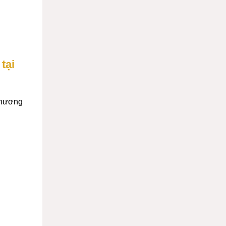
tại
 phương