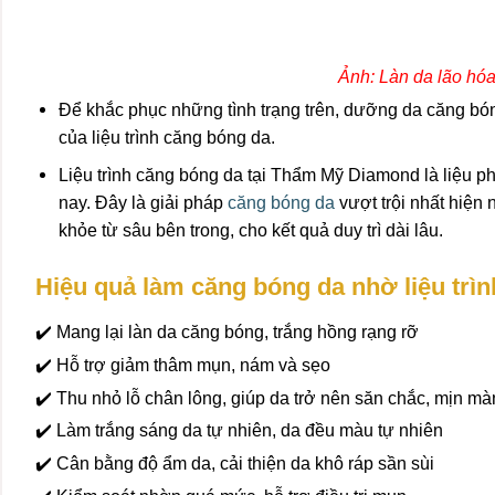
Ảnh: Làn da lão hóa
Để khắc phục những tình trạng trên, dưỡng da căng bóng
của liệu trình căng bóng da.
Liệu trình căng bóng da tại Thẩm Mỹ Diamond là liệu 
nay. Đây là giải pháp
căng bóng da
vượt trội nhất hiện 
khỏe từ sâu bên trong, cho kết quả duy trì dài lâu.
Hiệu quả làm căng bóng da nhờ liệu tr
✔️ Mang lại làn da căng bóng, trắng hồng rạng rỡ
✔️ Hỗ trợ giảm thâm mụn, nám và sẹo
✔️ Thu nhỏ lỗ chân lông, giúp da trở nên săn chắc, mịn m
✔️ Làm trắng sáng da tự nhiên, da đều màu tự nhiên
✔️ Cân bằng độ ẩm da, cải thiện da khô ráp sần sùi