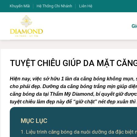
Bỏ
Khuyến Mãi
Hệ Thống Chi Nhánh
Liên Hệ
qua
nội
Gi
dung
TUYỆT CHIÊU GIÚP DA MẶT CĂN
Hiện nay, việc sở hữu 1 làn da căng bóng không mụn, 
cho phái đẹp. Dưỡng da căng bóng trắng mịn giúp diện 
căng bóng da tại Thẩm Mỹ Diamond, bí quyết giữ được
tuyệt chiêu làm đẹp này để “giữ chặt” nét đẹp xuân thì
MỤC LỤC
Liệu trình căng bóng da nuôi dưỡng da đặc biệt 