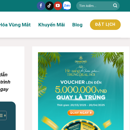
Hóa Vùng Mắt
Khuyến Mãi
Blog
ĐẶT LỊCH
 dẫn
trình
ngay