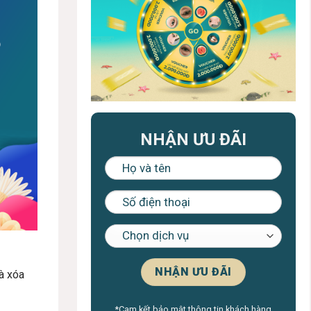
NHẬN ƯU ĐÃI
à xóa
*Cam kết bảo mật thông tin khách hàng