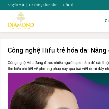
Bỏ
Khuyến Mãi
Hệ Thống Chi Nhánh
Liên Hệ
qua
nội
Gi
dung
Công nghệ Hifu trẻ hóa da: Nâng 
Công nghệ Hifu đang được nhiều người quan tâm để cải thiện 
tìm hiểu chi tiết về phương pháp này qua bài viết dưới đây n