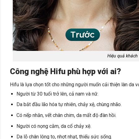
Hiệu quả khách
Công nghệ Hifu phù hợp với ai?
Hifu là lựa chọn tốt cho những người muốn cải thiện làn da vớ
Người từ 30 tuổi trở lên, cả nam và nữ.
Da bắt đầu lão hóa tự nhiên, chảy xệ, chùng nhão.
Có nếp nhăn, vết chân chim, da mất độ đàn hồi.
Người có nọng cằm, da cổ chảy xệ.
Da lỗ chân lông to, nhợt nhạt, thiếu sức sống.