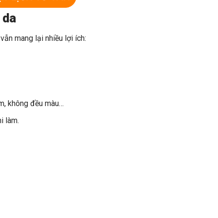
 da
ẫn mang lại nhiều lợi ích:
cảm, không đều màu…
i làm.