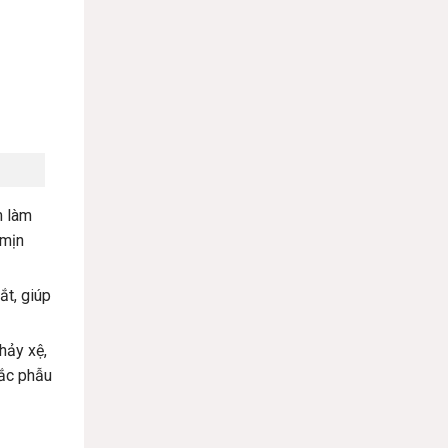
m làm
 mịn
ắt, giúp
hảy xệ,
hắc phẫu