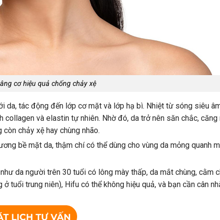
 nâng cơ hiệu quả chống chảy xệ
 da, tác động đến lớp cơ mặt và lớp hạ bì. Nhiệt từ sóng siêu â
h collagen và elastin tự nhiên. Nhờ đó, da trở nên săn chắc, căng
g còn chảy xệ hay chùng nhão.
ương bề mặt da, thậm chí có thể dùng cho vùng da mỏng quanh m
 như da người trên 30 tuổi có lông mày thấp, da mắt chùng, cằm c
g ở tuổi trung niên), Hifu có thể không hiệu quả, và bạn cần cân n