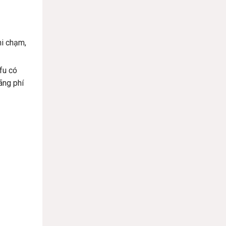
hi chạm,
fu có
ãng phí