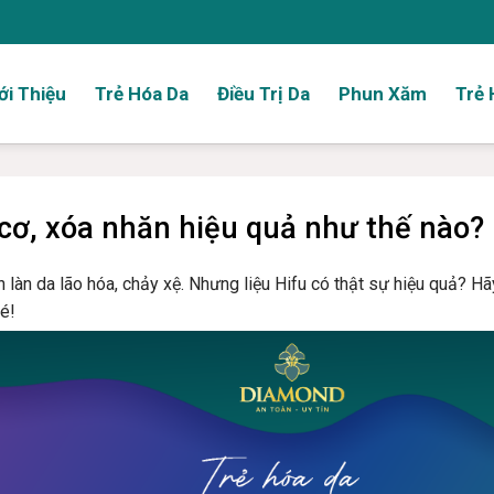
ới Thiệu
Trẻ Hóa Da
Điều Trị Da
Phun Xăm
Trẻ 
cơ, xóa nhăn hiệu quả như thế nào?
làn da lão hóa, chảy xệ. Nhưng liệu Hifu có thật sự hiệu quả? H
hé!