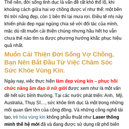
Thế nên, đời sống tình dục là vấn đề rất khó thổ lộ, khi
khoảng cách giữa hai vợ chồng được ví như thể: một bên
thì trời nắng đẹp, còn 1 bên thì lại mưa rơi. Điều tế nhị này
khiến phái đẹp ngại ngùng chia sẻ với đối tác của mình,
mặc dù rất muốn cải thiện chúng nhưng hầu hết họ vẫn
chưa thể nào tìm ra được phương hướng khắc phục hiệu
quả nhất.
Muốn Cải Thiện Đời Sống Vợ Chồng,
Bạn Nên Bắt Đầu Từ Việc Chăm Sóc
Sức Khỏe Vùng Kín.
Ngày nay, việc thực hiện
làm đẹp vùng kín – phục hồi
chức năng âm đạo ở nữ giới
được xem như là một vấn
đề hết sức bình thường. Tại các nước phát triển: Anh, Mỹ,
Australia, Thụy Sĩ…, sức khỏe tình dục là một trong những
mối quan tâm lớn của cộng đồng. Và những công nghệ tái
tạo,
trẻ hóa vùng kín
không phẫu thuật như
Laser thông
minh thế hệ mới
đã và đang được sử dụng rất phổ biến