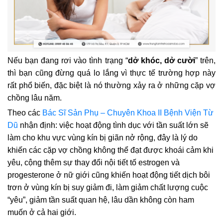
Nếu bạn đang rơi vào tình trạng “
dở khóc, dở cười
” trên,
thì bạn cũng đừng quá lo lắng vì thực tế trường hợp này
rất phổ biến, đặc biệt là nó thường xảy ra ở những cặp vợ
chồng lâu năm.
Theo các
Bác Sĩ Sản Phụ – Chuyên Khoa II Bệnh Viện Từ
Dũ
nhận định: việc hoạt động tình dục với tần suất lớn sẽ
làm cho khu vực vùng kín bị giãn nở rộng, đây là lý do
khiến các cặp vợ chồng không thể đạt được khoái cảm khi
yêu, cộng thêm sự thay đổi nội tiết tố estrogen và
progesterone ở nữ giới cũng khiến hoạt động tiết dịch bôi
trơn ở vùng kín bị suy giảm đi, làm giảm chất lượng cuộc
“yêu”, giảm tần suất quan hệ, lâu dần không còn ham
muốn ở cả hai giới.