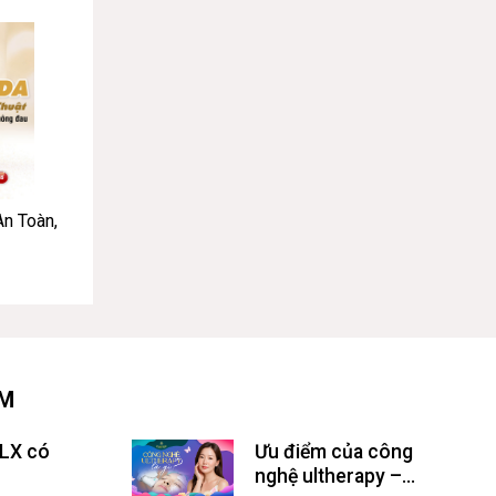
n Toàn,
ÂM
LX có
Ưu điểm của công
nghệ ultherapy –