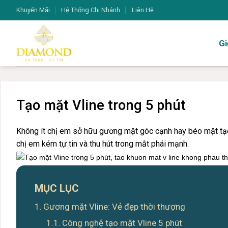
Bỏ
Khuyến Mãi
Hệ Thống Chi Nhánh
Liên Hệ
qua
nội
Gi
dung
Tạo mặt Vline trong 5 phút
Không ít chị em sở hữu gương mặt góc cạnh hay béo mặt tạo
chị em kém tự tin và thu hút trong mắt phái mạnh.
MỤC LỤC
Gương mặt Vline: Vẻ đẹp thời thượng
Công nghệ tạo mặt Vline 5 phút