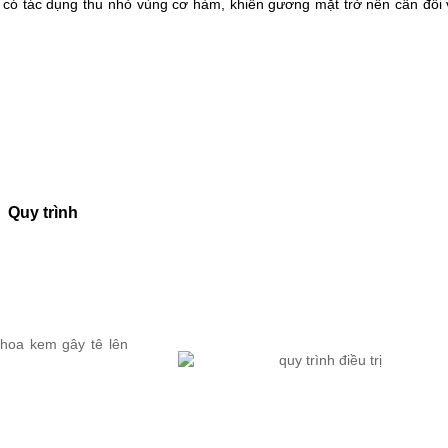
 có tác dụng thu nhỏ vùng cơ hàm, khiến gương mặt trở nên cân đối 
Quy trình
thoa kem gây tê lên