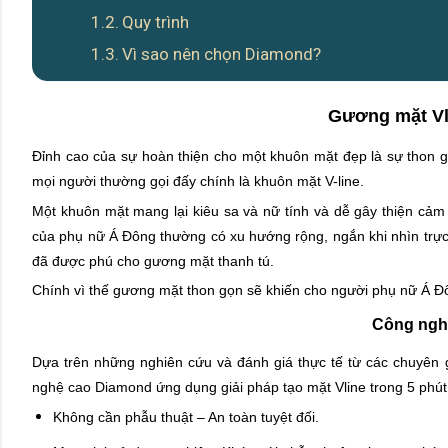
Quy trình
Vì sao nên chọn Diamond?
Gương mặt Vl
Đỉnh cao của sự hoàn thiện cho một khuôn mặt đẹp là sự thon 
mọi người thường gọi đấy chính là khuôn mặt V-line.
Một khuôn mặt mang lại kiêu sa và nữ tính và dễ gây thiện cả
của phụ nữ Á Đông thường có xu hướng rộng, ngắn khi nhìn trực 
đã được phú cho gương mặt thanh tú.
Chính vì thế gương mặt thon gọn sẽ khiến cho người phụ nữ Á Đ
Công nghệ
Dựa trên những nghiên cứu và đánh giá thực tế từ các chuyên
nghệ cao Diamond ứng dụng giải pháp tạo mặt Vline trong 5 phút 
Không cần phẫu thuật – An toàn tuyệt đối.