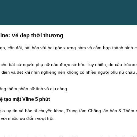
ine: Vẻ đẹp thời thượng
gọn, cân đối, hài hòa với hai góc xương hàm và cằm hợp thành hình 
m cho bất cứ người phụ nữ nào được sở hữu.Tuy nhiên, do cấu trúc x
diện và dẹt khi nhìn nghiêng nên không có nhiều người phụ nữ châu 
ông thêm phần nữ tính và dịu dàng.
 tạo mặt Vline 5 phút
 gia uy tín và bác sĩ chuyên khoa, Trung tâm Chống lão hóa & Thẩm
với nhiều ưu điểm vượt trội: