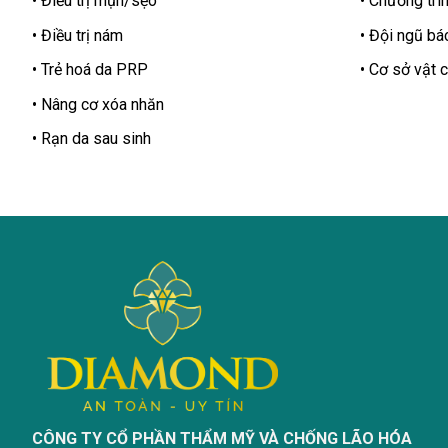
Điều trị mụn/sẹo
Chương trìn
Điều trị nám
Đội ngũ bác
Trẻ hoá da PRP
Cơ sở vật c
Nâng cơ xóa nhăn
Rạn da sau sinh
CÔNG TY CỔ PHẦN THẨM MỸ VÀ CHỐNG LÃO HÓA