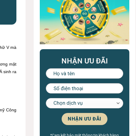
chữ V mà
NHẬN ƯU ĐÃI
ương mặt
Á sinh ra
 mỹ Công
*Cam kết bảo mật thông tin khách hàng