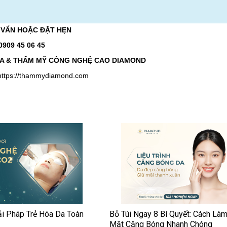
 VẤN HOẶC ĐẶT HẸN
0909 45 06 45
A & THẨM MỸ CÔNG NGHỆ CAO DIAMOND
https://thammydiamond.com
ải Pháp Trẻ Hóa Da Toàn
Bỏ Túi Ngay 8 Bí Quyết: Cách Là
Mặt Căng Bóng Nhanh Chóng