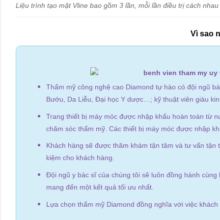
Liệu trình tạo mặt Vline bao gồm 3 lần, mỗi lần điều trị cách nhau
Vì sao
Thẩm mỹ công nghệ cao Diamond tự hào có đội ngũ bác
Bướu, Da Liễu, Đại học Y dược…; kỹ thuật viên giàu ki
Trang thiết bị máy móc được nhập khẩu hoàn toàn từ nướ
chăm sóc thẩm mỹ. Các thiết bị máy móc được nhập kh
Khách hàng sẽ được thăm khám tận tâm và tư vấn tận tìn
kiệm cho khách hàng.
Đội ngũ y bác sĩ của chúng tôi sẽ luôn đồng hành cùng k
mang đến một kết quả tối ưu nhất.
Lựa chọn thẩm mỹ Diamond đồng nghĩa với việc khách h