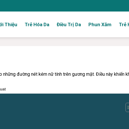
ới Thiệu
Trẻ Hóa Da
Điều Trị Da
Phun Xăm
Trẻ 
 những đường nét kém nữ tính trên gương mặt. Điều này khiến kh