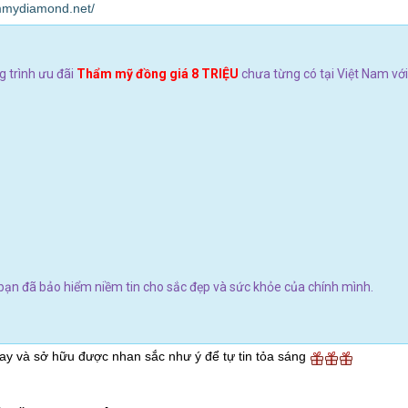
ammydiamond.net/
 trình ưu đãi
Thẩm mỹ đồng giá 8 TRIỆU
chưa từng có tại Việt Nam với
ạn đã bảo hiểm niềm tin cho sắc đẹp và sức khỏe của chính mình.
tay và sở hữu được nhan sắc như ý để tự tin tỏa sáng