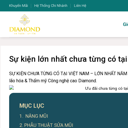
Bỏ
Khuyến Mãi
Hệ Thống Chi Nhánh
Liên Hệ
qua
nội
Gi
dung
Sự kiện lớn nhất chưa từng có tạ
SỰ KIỆN CHƯA TỪNG CÓ TẠI VIỆT NAM – LỚN NHẤT NĂM 2
lão hóa & Thẩm mỹ Công nghệ cao Diamond.
MỤC LỤC
NÂNG MŨI
PHẪU THUẬT SỬA MŨI