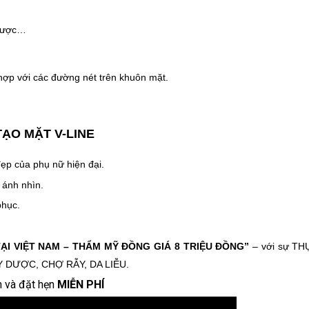
 Dược…
hợp với các đường nét trên khuôn mặt.
TẠO MẶT V-LINE
ẹp của phụ nữ hiện đại.
 ánh nhìn.
phục.
ẠI VIỆT NAM – THẨM MỸ ĐỒNG GIÁ 8 TRIỆU ĐỒNG”
– với sự TH
Y DƯỢC, CHỢ RẪY, DA LIỄU.
 và đặt hẹn
MIỄN PHÍ