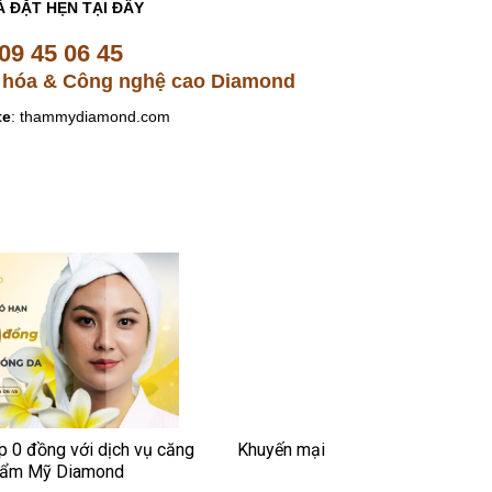
À ĐẶT HẸN TẠI ĐÂY
09 45 06 45
 hóa & Công nghệ cao Diamond
te
: thammydiamond.com
p 0 đồng với dịch vụ căng
Khuyến mại
Thẩm Mỹ Diamond