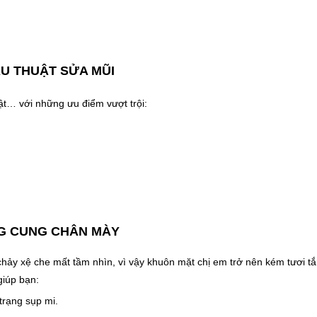
U THUẬT SỬA MŨI
uật… với những ưu điểm vượt trội:
G CUNG CHÂN MÀY
 chảy xệ che mất tầm nhìn, vì vậy khuôn mặt chị em trở nên kém tươi t
giúp bạn:
trạng sụp mi.