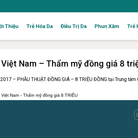
ới Thiệu
Trẻ Hóa Da
Điều Trị Da
Phun Xăm
Trẻ 
i Việt Nam – Thẩm mỹ đồng giá 8 tri
017 – PHẪU THUẬT ĐỒNG GIÁ – 8 TRIỆU ĐỒNG tại Trung tâm 