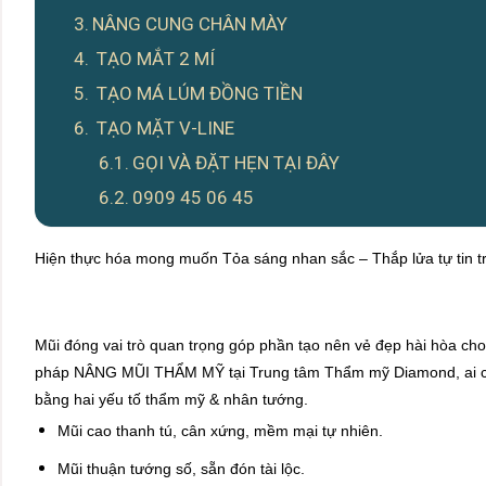
NÂNG CUNG CHÂN MÀY
TẠO MẮT 2 MÍ
TẠO MÁ LÚM ĐỒNG TIỀN
TẠO MẶT V-LINE
GỌI VÀ ĐẶT HẸN TẠI ĐÂY
0909 45 06 45
Hiện thực hóa mong muốn Tỏa sáng nhan sắc – Thắp lửa tự tin tr
Mũi đóng vai trò quan trọng góp phần tạo nên vẻ đẹp hài hòa ch
pháp NÂNG MŨI THẨM MỸ tại Trung tâm Thẩm mỹ Diamond, ai c
bằng hai yếu tố thẩm mỹ & nhân tướng.
Mũi cao thanh tú, cân xứng, mềm mại tự nhiên.
Mũi thuận tướng số, sẵn đón tài lộc.