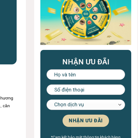
NHẬN ƯU ĐÃI
phương
, cân
*Cam kết bảo mật thông tin khách hàng