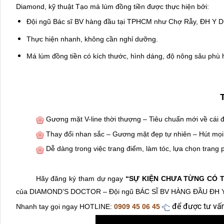
Diamond, kỹ thuật Tạo má lúm đồng tiền được thực hiện bởi:
Đội ngũ Bác sĩ BV hàng đầu tại TPHCM như Chợ Rẫy, ĐH Y
Thực hiện nhanh, không cần nghỉ dưỡng.
Má lúm đồng tiền có kích thước, hình dáng, độ nông sâu phù 
Gương mặt V-line thời thượng – Tiêu chuẩn mới về cái đ
Thay đổi nhan sắc – Gương mặt đẹp tự nhiên – Hút mọi
Dễ dàng trong việc trang điểm, làm tóc, lựa chọn trang 
Hãy đăng ký tham dự ngay
“SỰ KIỆN CHƯA TỪNG CÓ T
của DIAMOND’S DOCTOR – Đội ngũ BÁC SĨ BV HÀNG ĐẦU ĐH 
để được tư vấn
Nhanh tay gọi ngay HOTLINE:
0909 45 06 45