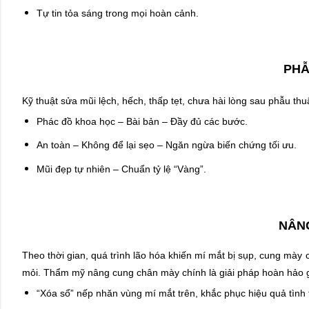
Tự tin tỏa sáng trong mọi hoàn cảnh.
PHẪ
Kỹ thuật sửa mũi lệch, hếch, thấp tẹt, chưa hài lòng sau phẫu th
Phác đồ khoa học – Bài bản – Đầy đủ các bước.
An toàn – Không để lại sẹo – Ngăn ngừa biến chứng tối ưu.
Mũi đẹp tự nhiên – Chuẩn tỷ lệ “Vàng”.
NÂN
Theo thời gian, quá trình lão hóa khiến mí mắt bị sụp, cung mày
mỏi. Thẩm mỹ nâng cung chân mày chính là giải pháp hoàn hảo 
“Xóa sổ” nếp nhăn vùng mí mắt trên, khắc phục hiệu quả tình 