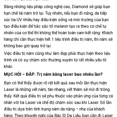
Bằng những liệu pháp công nghệ cao, Diamond sẽ giúp bạn
hạn chế tái nám trở lại. Tuy nhiên, nếu bạn đi nắng, da tiếp
xúc tia UV nhiều hay điều kiện sống và môi trường của bạn
tạo điều kiện để hắc sắc tố melanin tạo ra theo cơ chế tự
nhiên của cơ thể thì không thể hoàn toàn cam kết rằng: Khách
hàng chỉ cần thực hiện hết 1 liệu trình điều trị nám, thì nám sẽ
không bao giờ quay trở lại.
Việc điều trị nám cũng như làm đẹp phải thực hiện theo liệu
trình và có sự chăm sóc thường xuyên từ rất nhiều yếu tố
khác.
MỤC HỎI – ĐÁP: Trị nám bằng laser bao nhiêu lần?
Bạn có thể thấy được rõ rệt kết quả sau mỗi lần thực hiện
Laser là những vết nám, tàn nhang, vết thâm sẽ mờ đi trông
thấy. Kết quả điều trị sẽ phụ thuộc vào phản ứng của từng cá
nhân với tia Laser và chế độ chăm sóc sau khi Laser. Số lần
điều trị dựa trên tình trạng nám da nặng – nhẹ của khách
hàng. Theo khuyến nghị của Bác Sĩ Da Liễu, bạn cần đi Laser