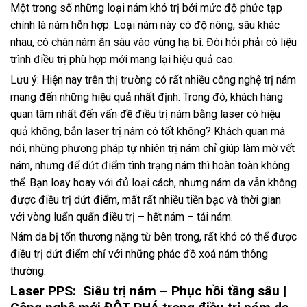
Một trong số những loại nám khó trị bởi mức độ phức tạp
chính là nám hỗn hợp. Loại nám này có độ nông, sâu khác
nhau, có chân nám ăn sâu vào vùng hạ bì. Đòi hỏi phải có liệu
trình điều trị phù hợp mới mang lại hiệu quả cao.
Lưu ý: Hiện nay trên thị trường có rất nhiều công nghệ trị nám
mang đến những hiệu quả nhất định. Trong đó, khách hàng
quan tâm nhất đến vấn đề điều trị nám bằng laser có hiệu
quả không, bắn laser trị nám có tốt không? Khách quan mà
nói, những phương pháp tự nhiên trị nám chỉ giúp làm mờ vết
nám, nhưng để dứt điểm tình trạng nám thì hoàn toàn không
thể. Bạn loay hoay với đủ loại cách, nhưng nám da vẫn không
được điều trị dứt điểm, mất rất nhiều tiền bạc và thời gian
với vòng luẩn quẩn điều trị – hết nám – tái nám.
Nám da bị tổn thương nặng từ bên trong, rất khó có thể được
điều trị dứt điểm chỉ với những phác đồ xoá nám thông
thường.
Laser PPS: Siêu trị nám – Phục hồi tầng sâu |