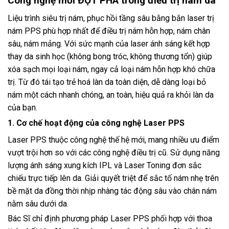
Công nghệ mới ĐỘT PHÁ trong điều trị nám da
Liệu trình siêu trị nám, phục hồi tầng sâu bằng bắn laser trị
nám PPS phù hợp nhất để điều trị nám hỗn hợp, nám chân
sâu, nám mảng. Với sức mạnh của laser ánh sáng kết hợp
thay da sinh học (không bong tróc, không thương tổn) giúp
xóa sạch mọi loại nám, ngay cả loại nám hỗn hợp khó chữa
trị. Từ đó tái tạo trẻ hoá làn da toàn diện, dễ dàng loại bỏ
nám một cách nhanh chóng, an toàn, hiệu quả ra khỏi làn da
của bạn.
1. Cơ chế hoạt động của công nghệ Laser PPS
Laser PPS thuộc công nghệ thế hệ mới, mang nhiều ưu điểm
vượt trội hơn so với các công nghệ điều trị cũ. Sử dụng năng
lượng ánh sáng xung kích IPL và Laser Toning đơn sắc
chiếu trực tiếp lên da. Giải quyết triệt để sắc tố nám nhẹ trên
bề mặt da đồng thời nhịp nhàng tác động sâu vào chân nám
nằm sâu dưới da.
Bác Sĩ chỉ định phương pháp Laser PPS phối hợp với thoa