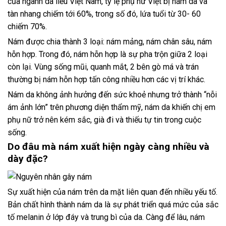
của ngành da liễu Việt Nam, tỷ lệ phụ nữ Việt bị nám da và
tàn nhang chiếm tới 60%, trong số đó, lứa tuổi từ 30- 60
chiếm 70%.
Nám được chia thành 3 loại: nám mảng, nám chân sâu, nám
hỗn hợp. Trong đó, nám hỗn hợp là sự pha trộn giữa 2 loại
còn lại. Vùng sống mũi, quanh mắt, 2 bên gò má và trán
thường bị nám hỗn hợp tấn công nhiều hơn các vị trí khác.
Nám da không ảnh hưởng đến sức khoẻ nhưng trở thành “nỗi
ám ảnh lớn” trên phương diện thẩm mỹ, nám da khiến chị em
phụ nữ trở nên kém sắc, già đi và thiếu tự tin trong cuộc
sống.
Do đâu mà nám xuất hiện ngày càng nhiều và
dày đặc?
Sự xuất hiện của nám trên da mặt liên quan đến nhiều yếu tố.
Bản chất hình thành nám da là sự phát triển quá mức của sắc
tố melanin ở lớp đáy và trung bì của da. Càng để lâu, nám