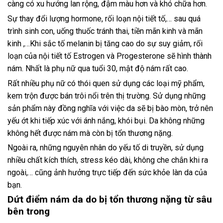
càng có xu hướng lan rộng, đậm màu hơn và khó chữa hơn.
Sự thay đổi lượng hormone, rối loạn nội tiết tố,… sau quá
trình sinh con, uống thuốc tránh thai, tiền mãn kinh và mãn
kinh ,…Khi sắc tố melanin bị tăng cao do sự suy giảm, rối
loạn của nội tiết tố Estrogen và Progesterone sẽ hình thành
nám. Nhất là phụ nữ qua tuổi 30, mật độ nám rất cao.
Rất nhiều phụ nữ có thói quen sử dụng các loại mỹ phẩm,
kem trộn được bán trôi nổi trên thị trường. Sử dụng những
sản phẩm này đồng nghĩa với việc da sẽ bị bào mòn, trở nên
yếu ớt khi tiếp xúc với ánh nắng, khói bụi. Da không những
không hết được nám mà còn bị tổn thương nặng.
Ngoài ra, những nguyên nhân do yếu tố di truyền, sử dụng
nhiều chất kích thích, stress kéo dài, không che chắn khi ra
ngoài,… cũng ảnh hưởng trực tiếp đến sức khỏe làn da của
bạn.
Dứt điểm nám da do bị tổn thương nặng từ sâu
bên trong