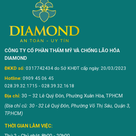
CÔNG TY CỔ PHẦN THẨM MỸ VÀ CHỐNG LÃO HÓA
DIAMOND
ĐKKD số:
0317742434 do Sở KHĐT cấp ngày: 20/03/2023
Hotline:
0909 45 06 45
028.39.32.1715 - 028.39.32.1618
30 – 32 Lê Quý Đôn, Phường Xuân Hòa, TP.HCM
Địa chỉ:
(Địa chỉ cũ: 30 - 32 Lê Quý Đôn, Phường Võ Thị Sáu, Quận 3,
TP.HCM)
THỜI GIAN LÀM VIỆC:
Thứ 2 - Chủ nhật: 8h00 - 20h00