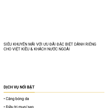
SIÊU KHUYẾN MÃI VỚI ƯU ĐÃI ĐẶC BIỆT DÀNH RIÊNG
CHO VIỆT KIỀU & KHÁCH NƯỚC NGOÀI
DỊCH VỤ NỔI BẬT
Căng bóng da
Điều trị mụn/sẹo