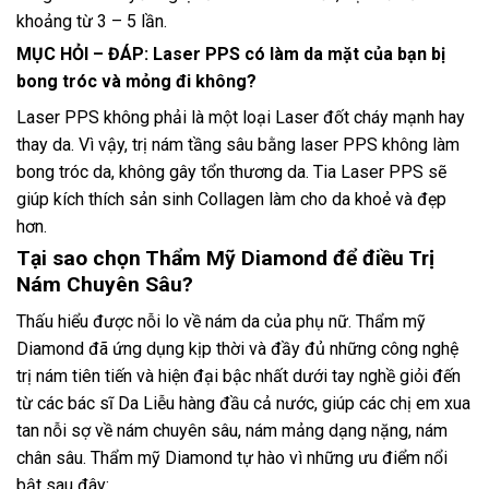
khoảng từ 3 – 5 lần.
MỤC HỎI – ĐÁP: Laser PPS có làm da mặt của bạn bị
bong tróc và mỏng đi không?
Laser PPS không phải là một loại Laser đốt cháy mạnh hay
thay da. Vì vậy, trị nám tầng sâu bằng laser PPS không làm
bong tróc da, không gây tổn thương da. Tia Laser PPS sẽ
giúp kích thích sản sinh Collagen làm cho da khoẻ và đẹp
hơn.
Tại sao chọn Thẩm Mỹ Diamond để điều Trị
Nám Chuyên Sâu?
Thấu hiểu được nỗi lo về nám da của phụ nữ. Thẩm mỹ
Diamond đã ứng dụng kịp thời và đầy đủ những công nghệ
trị nám tiên tiến và hiện đại bậc nhất dưới tay nghề giỏi đến
từ các bác sĩ Da Liễu hàng đầu cả nước, giúp các chị em xua
tan nỗi sợ về nám chuyên sâu, nám mảng dạng nặng, nám
chân sâu. Thẩm mỹ Diamond tự hào vì những ưu điểm nổi
bật sau đây: