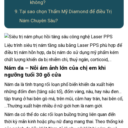
không?
Tại sao chọn Thẩm Mỹ Diamond để điều Trị
Nám Chuyên Sâu?
Liệu trình siêu trị nám tầng sâu bằng Laser PPS phù hợp để
điều trị nám hỗn hợp, da bị nám do sử dụng mỹ phẩm kém
chất lượng khiến da bị nhiễm chì, thuỷ ngân, corticoid,…
Nám da – Nỗi ám ảnh lớn của chị em khi
ngưỡng tuổi 30 gõ cửa
Nám da là tình trạng rối loạn phổ biến khiến da xuất hiện
những đốm đen (tăng sắc tố), đốm vàng, nâu, hay nâu đen…
tập trung ở hai bên gò má, trên mũi, cằm hay trán, hai bên cổ,
…Thường xuất hiện nhiều ở nữ giới hơn là nam giới.
Nám da có thể do các rối loạn buồng trứng liên quan đến
thời kỳ mãn kinh hoặc phụ nữ đang mang thai. Theo thống kê