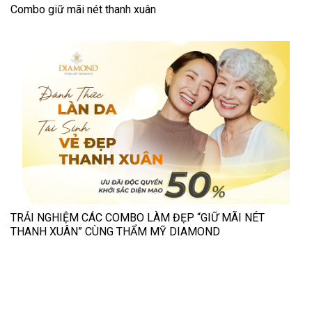
Combo giữ mãi nét thanh xuân
TRẢI NGHIỆM CÁC COMBO LÀM ĐẸP “GIỮ MÃI NÉT
THANH XUÂN” CÙNG THẨM MỸ DIAMOND