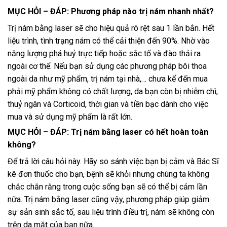
MỤC HỎI – ĐÁP: Phương pháp nào trị nám nhanh nhất?
Trị nám bằng laser sẽ cho hiệu quả rõ rệt sau 1 lần bắn. Hết
liệu trình, tình trạng nám có thể cải thiện đến 90%. Nhờ vào
năng lượng phá huỷ trực tiếp hoặc sắc tố và đào thải ra
ngoài cơ thể. Nếu bạn sử dụng các phương pháp bôi thoa
ngoài da như mỹ phẩm, trị nám tại nhà,… chưa kể đến mua
phải mỹ phẩm không có chất lượng, da bạn còn bị nhiễm chì,
thuỷ ngân và Corticoid, thời gian và tiền bạc dành cho việc
mua và sử dụng mỹ phẩm là rất lớn.
MỤC HỎI – ĐÁP: Trị nám bằng laser có hết hoàn toàn
không?
Để trả lời câu hỏi này. Hãy so sánh việc bạn bị cảm và Bác Sĩ
kê đơn thuốc cho bạn, bệnh sẽ khỏi nhưng chúng ta không
chắc chắn rằng trong cuộc sống bạn sẽ có thể bị cảm lần
nữa. Trị nám bằng laser cũng vậy, phương pháp giúp giảm
sự sản sinh sắc tố, sau liệu trình điều trị, nám sẽ không còn
trên da mặt của bạn nữa.