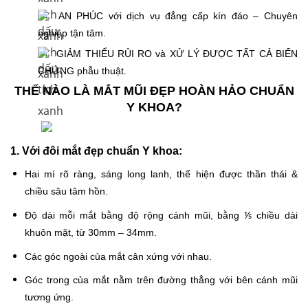
AN PHÚC với dịch vụ đẳng cấp kín đáo – Chuyên
nghiệp tận tâm.
GIẢM THIỂU RỦI RO và XỬ LÝ ĐƯỢC TẤT CẢ BIẾN
CHỨNG phẫu thuật.
THẾ NÀO LÀ MẮT MŨI ĐẸP HOÀN HẢO CHUẨN
Y KHOA?
1. Với đôi mắt đẹp chuẩn Y khoa:
Hai mí rõ ràng, sáng long lanh, thể hiện được thần thái &
chiều sâu tâm hồn.
Độ dài mỗi mắt bằng độ rộng cánh mũi, bằng ⅕ chiều dài
khuôn mặt, từ 30mm – 34mm.
Các góc ngoài của mắt cân xứng với nhau.
Góc trong của mắt nằm trên đường thẳng với bên cánh mũi
tương ứng.