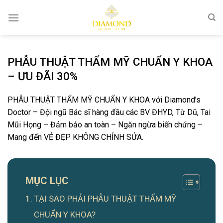
Bỏ
qua
nội
dung
PHẪU THUẬT THẨM MỸ CHUẨN Y KHOA
– ƯU ĐÃI 30%
PHẪU THUẬT THẨM MỸ CHUẨN Y KHOA với Diamond’s
Doctor – Đội ngũ Bác sĩ hàng đầu các BV ĐHYD, Từ Dũ, Tai
Mũi Họng – Đảm bảo an toàn – Ngăn ngừa biến chứng –
Mang đến VẺ ĐẸP KHÔNG CHỈNH SỬA.
MỤC LỤC
TẠI SAO PHẢI PHẪU THUẬT THẨM MỸ
CHUẨN Y KHOA?