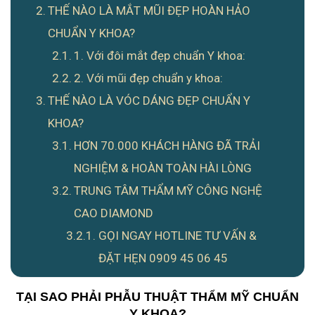
THẾ NÀO LÀ MẮT MŨI ĐẸP HOÀN HẢO
CHUẨN Y KHOA?
1. Với đôi mắt đẹp chuẩn Y khoa:
2. Với mũi đẹp chuẩn y khoa:
THẾ NÀO LÀ VÓC DÁNG ĐẸP CHUẨN Y
KHOA?
HƠN 70.000 KHÁCH HÀNG ĐÃ TRẢI
NGHIỆM & HOÀN TOÀN HÀI LÒNG
TRUNG TÂM THẨM MỸ CÔNG NGHỆ
CAO DIAMOND
GỌI NGAY HOTLINE TƯ VẤN &
ĐẶT HẸN 0909 45 06 45
TẠI SAO PHẢI PHẪU THUẬT THẨM MỸ CHUẨN
Y KHOA?