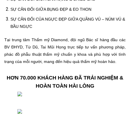
SỰ CÂN ĐỐI GIỮA BỤNG ĐẸP & EO THON
SỰ CÂN ĐỐI CỦA NGỰC ĐẸP GIỮA QUẦNG VÚ – NÚM VÚ &
BẦU NGỰC
Tại trung tâm Thẩm mỹ Diamond, đội ngũ Bác sĩ hàng đầu các
BV ĐHYD, Từ Dũ, Tai Mũi Họng trực tiếp tư vấn phương pháp,
phác đồ phẫu thuật thẩm mỹ chuẩn y khoa và phù hợp với tình
trạng của mỗi người, mang đến hiệu quả thẩm mỹ hoàn hảo.
HƠN 70.000 KHÁCH HÀNG ĐÃ TRẢI NGHIỆM &
HOÀN TOÀN HÀI LÒNG