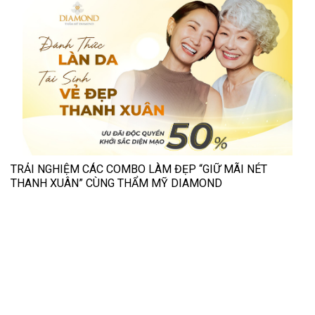
TRẢI NGHIỆM CÁC COMBO LÀM ĐẸP “GIỮ MÃI NÉT
THANH XUÂN” CÙNG THẨM MỸ DIAMOND