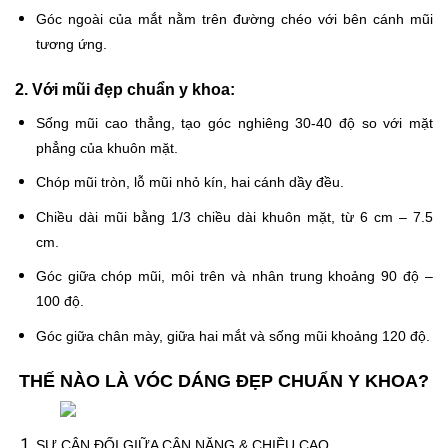
Góc ngoài của mắt nằm trên đường chéo với bên cánh mũi
tương ứng.
2. Với mũi đẹp chuẩn y khoa:
Sống mũi cao thẳng, tạo góc nghiêng 30-40 độ so với mặt
phẳng của khuôn mặt.
Chóp mũi tròn, lỗ mũi nhỏ kín, hai cánh dầy đều.
Chiều dài mũi bằng 1/3 chiều dài khuôn mặt, từ 6 cm – 7.5
cm.
Góc giữa chóp mũi, môi trên và nhân trung khoảng 90 độ –
100 độ.
Góc giữa chân mày, giữa hai mắt và sống mũi khoảng 120 độ.
THẾ NÀO LÀ VÓC DÁNG ĐẸP CHUẨN Y KHOA?
SỰ CÂN ĐỐI GIỮA CÂN NẶNG & CHIỀU CAO