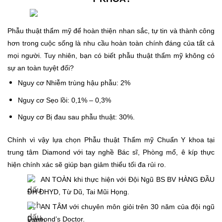
Phẫu thuật thẩm mỹ để hoàn thiện nhan sắc, tự tin và thành công
hơn trong cuộc sống là nhu cầu hoàn toàn chính đáng của tất cả
mọi người. Tuy nhiên, bạn có biết phẫu thuật thẩm mỹ không có
sự an toàn tuyệt đối?
Nguy cơ Nhiễm trùng hậu phẫu: 2%
Nguy cơ Sẹo lồi: 0,1% – 0,3%
Nguy cơ Bị đau sau phẫu thuật: 30%.
Chính vì vậy lựa chọn Phẫu thuật Thẩm mỹ Chuẩn Y khoa tại
trung tâm Diamond với tay nghề Bác sĩ, Phòng mổ, ê kíp thực
hiện chính xác sẽ giúp bạn giảm thiểu tối đa rủi ro.
AN TOÀN khi thực hiện với Đội Ngũ BS BV HÀNG ĐẦU
ĐH ĐHYD, Từ Dũ, Tai Mũi Họng.
AN TÂM với chuyên môn giỏi trên 30 năm của đội ngũ
Diamond’s Doctor.