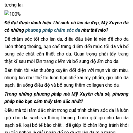
tương lai.
Để đạt được danh hiệu Thí sinh có làn da đẹp, Mỹ Xuyên đã
có những
phương pháp chăm sóc da
như thế nào?
Để chăm sóc tốt cho làn da, điều đầu tiên là nên để cho da
luôn thông thoáng, hạn chế trang điểm đến mức tối đa và bổ
sung các chất cần thiết cho da. Quan trọng phải tẩy trang
thật kĩ sau mỗi lần trang điểm và bổ sung độ ẩm cho da.
Bản thân tôi vẫn thường xuyên đối diện với mụn và xỉn màu,
những lúc như thế tôi luôn hạn chế xài mỹ phẩm, giữ cho da
sạch, ăn uống điều độ và bổ sung thêm collagen cho da.
Trong những phương pháp mà Mỹ Xuyên chia sẻ, phương
pháp nào bạn cảm thấy tâm đắc nhất?
Điều mà tôi tâm đắc nhất trong quá trình chăm sóc da là luôn
giữ cho da sạch và thông thoáng. Luôn giữ gìn cho làn da
sạch sẽ, loại bỏ tế bào chết… để giúp lỗ chân lông tránh khỏi
sự tắc nghẽn là giải pháp để có được làn da mịn màng.