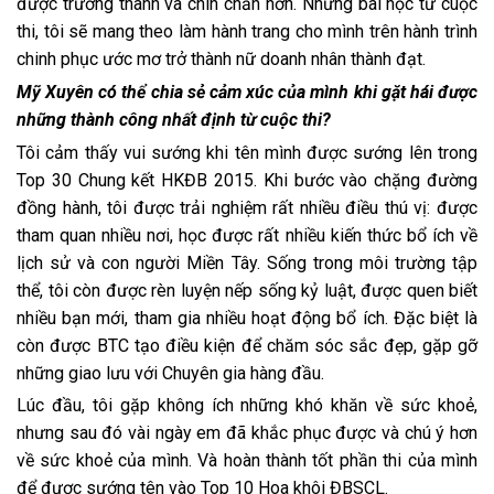
được trưởng thành và chín chắn hơn. Những bài học từ cuộc
thi, tôi sẽ mang theo làm hành trang cho mình trên hành trình
chinh phục ước mơ trở thành nữ doanh nhân thành đạt.
Mỹ Xuyên có thể chia sẻ cảm xúc của mình khi gặt hái được
những thành công nhất định từ cuộc thi?
Tôi cảm thấy vui sướng khi tên mình được sướng lên trong
Top 30 Chung kết HKĐB 2015. Khi bước vào chặng đường
đồng hành, tôi được trải nghiệm rất nhiều điều thú vị: được
tham quan nhiều nơi, học được rất nhiều kiến thức bổ ích về
lịch sử và con người Miền Tây. Sống trong môi trường tập
thể, tôi còn được rèn luyện nếp sống kỷ luật, được quen biết
nhiều bạn mới, tham gia nhiều hoạt động bổ ích. Đặc biệt là
còn được BTC tạo điều kiện để chăm sóc sắc đẹp, gặp gỡ
những giao lưu với Chuyên gia hàng đầu.
Lúc đầu, tôi gặp không ích những khó khăn về sức khoẻ,
nhưng sau đó vài ngày em đã khắc phục được và chú ý hơn
về sức khoẻ của mình. Và hoàn thành tốt phần thi của mình
để được sướng tên vào Top 10 Hoa khôi ĐBSCL.