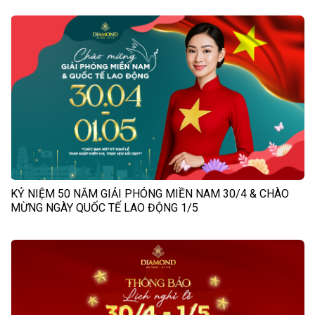
KỶ NIỆM 50 NĂM GIẢI PHÓNG MIỀN NAM 30/4 & CHÀO
MỪNG NGÀY QUỐC TẾ LAO ĐỘNG 1/5