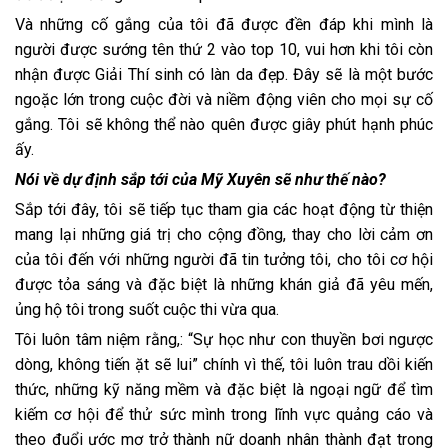
Và những cố gắng của tôi đã được đền đáp khi mình là
người được sướng tên thứ 2 vào top 10, vui hơn khi tôi còn
nhận được Giải Thí sinh có làn da đẹp. Đây sẽ là một bước
ngoặc lớn trong cuộc đời và niềm động viên cho mọi sự cố
gắng. Tôi sẽ không thể nào quên được giây phút hạnh phúc
ấy.
Nói về dự định sắp tới của Mỹ Xuyên sẽ như thế nào?
Sắp tới đây, tôi sẽ tiếp tục tham gia các hoạt động từ thiện
mang lại những giá trị cho cộng đồng, thay cho lời cảm ơn
của tôi đến với những người đã tin tưởng tôi, cho tôi cơ hội
được tỏa sáng và đặc biệt là những khán giả đã yêu mến,
ủng hộ tôi trong suốt cuộc thi vừa qua.
Tôi luôn tâm niệm rằng,: “Sự học như con thuyền bơi ngược
dòng, không tiến ặt sẽ lui” chính vì thế, tôi luôn trau dồi kiến
thức, những kỹ năng mềm và đặc biệt là ngoại ngữ để tìm
kiếm cơ hội để thử sức mình trong lĩnh vực quảng cáo và
theo đuổi ước mơ trở thành nữ doanh nhân thành đạt trong