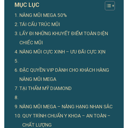
MỤC LỤC
NÂNG MŨI MEGA 50%
TÁI CẤU TRÚC MŨI
LẤY ĐI NHỮNG KHUYẾT ĐIỂM TOÀN DIỆN
CHIẾC MŨI
NÂNG MŨI CỰC XINH – ƯU ĐÃI CỰC XỊN
ĐẶC QUYỀN VIP DÀNH CHO KHÁCH HÀNG
NÂNG MŨI MEGA
TẠI THẨM MỸ DIAMOND
NÂNG MŨI MEGA – NÂNG HẠNG NHAN SẮC
QUY TRÌNH CHUẨN Y KHOA – AN TOÀN –
CHẤT LƯỢNG