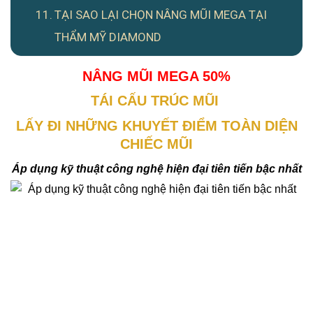
TẠI SAO LẠI CHỌN NÂNG MŨI MEGA TẠI
THẨM MỸ DIAMOND
NÂNG MŨI MEGA 50%
TÁI CẤU TRÚC MŨI
LẤY ĐI NHỮNG KHUYẾT ĐIỂM TOÀN DIỆN
CHIẾC MŨI
Áp dụng kỹ thuật công nghệ hiện đại tiên tiến bậc nhất