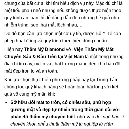
chung của bất cứ ai khi tìm hiểu dịch vụ này. Mặc dù chỉ là
một tiểu phẫu nhỏ nhưng nếu không được thực hiện theo
quy trình an toàn thì dễ dàng dẫn đến những hệ quả như
nhiễm trùng, sẹo, hai mắt lệch nhau,…
Do đó bạn cần lựa chọn một cơ uy tín, được Bộ Y Tế cấp
phép hoạt động và quy trình thực hiện đúng chuẩn.
Hiện nay
Thẩm Mỹ Diamond
với
Viện Thẩm Mỹ Mắt
Chuyên Sâu & Đầu Tiên tại Việt Nam
là một trong những
địa chỉ tin cậy, uy tín và chất lượng mang đến cho bạn đôi
mắt đẹp tròn to và an toàn.
Khi lựa chọn thực hiện phương pháp này tại Trung Tâm
chúng tôi, quý khách hàng sẽ hoàn toàn hài lòng với kết
quả vô cùng mỹ mãn khi:
Sở hữu đôi mắt to tròn, có chiều sâu, phù hợp
gương mặt và đẹp tự nhiên trong thời gian dài với
phác đồ thẩm mỹ chuyên biệt
: nhờ vào
đội ngũ bác sĩ
chuyên khoa phẫu thuật thẩm mỹ tu nghiệp từ Hàn