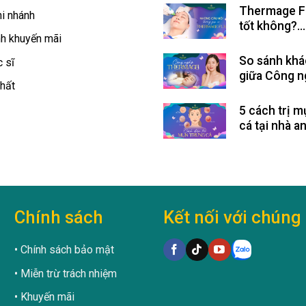
Thermage F
i nhánh
tốt không?
h khuyến mãi
Thermage F
bao nhiêu?
So sánh khá
 sĩ
giữa Công n
hất
Thermage v
nghệ Therm
5 cách trị m
cá tại nhà a
hiệu quả
Chính sách
Kết nối với chúng 
Chính sách bảo mật
Miễn trừ trách nhiệm
Khuyến mãi