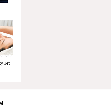
xy Jet
ÂM