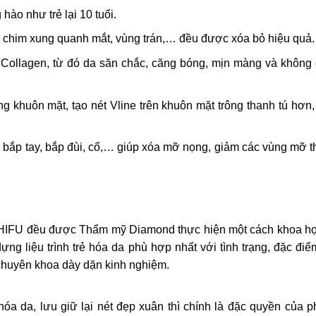
hào như trẻ lại 10 tuổi.
ân chim xung quanh mắt, vùng trán,… đều được xóa bỏ hiệu quả.
nh Collagen, từ đó da săn chắc, căng bóng, mịn màng và khôn
ng khuôn mặt, tạo nét Vline trên khuôn mặt trông thanh tú hơn, 
 bắp tay, bắp đùi, cổ,… giúp xóa mỡ nọng, giảm các vùng mỡ th
hệ HIFU đều được Thẩm mỹ Diamond thực hiện một cách khoa h
y dựng liệu trình trẻ hóa da phù hợp nhất với tình trạng, đặc đi
 chuyên khoa dày dặn kinh nghiệm.
a da, lưu giữ lại nét đẹp xuân thì chính là đặc quyền của
ph