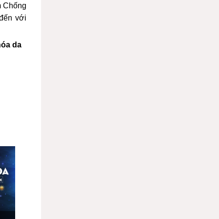
m Chống
đến với
hóa da