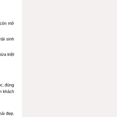
g còn mỡ
tái sinh
ừa triệt
ọc, đúng
ểm khách
ái đẹp
.