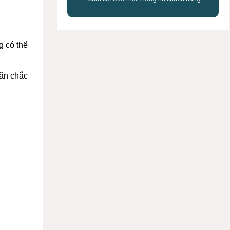
g có thể
săn chắc