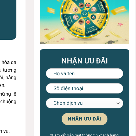
NHẬN ƯU ĐÃI
o hóa da
u tương
ồi, nâng
ơn
.
những lẽ
a chuộng
h vụ.
*Cam kết bảo mật thông tin khách hàng