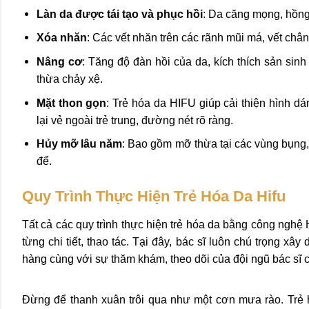
Làn da được tái tạo và phục hồi
: Da căng mọng, hồng 
Xóa nhăn
: Các vết nhăn trên các rãnh mũi má, vết ch
Nâng cơ
: Tăng độ đàn hồi của da, kích thích sản si
thừa chảy xệ.
Mặt thon gọn
: Trẻ hóa da HIFU giúp cải thiện hình dá
lại vẻ ngoài trẻ trung, đường nét rõ ràng.
Hủy mỡ lâu năm
: Bao gồm mỡ thừa tại các vùng bụng,
để.
Quy Trình Thực Hiện Trẻ Hóa Da Hifu
Tất cả các quy trình thực hiện trẻ hóa da bằng công ng
từng chi tiết, thao tác. Tại đây, bác sĩ luôn chú trọng xâ
hàng cùng với sự thăm khám, theo dõi của đội ngũ bác sĩ
Đừng để thanh xuân trôi qua như một cơn mưa rào. Trẻ hó