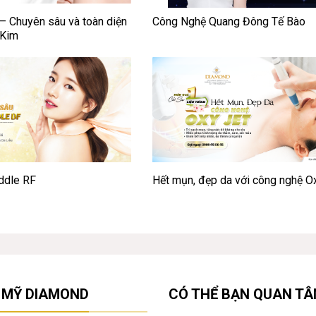
 diện
Công Nghệ Quang Đông Tế Bào
 Kim
ddle RF
Hết mụn, đẹp da với công nghệ O
 MỸ DIAMOND
CÓ THỂ BẠN QUAN T