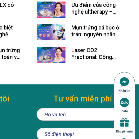
LX có
Ưu điểm của công
nghệ ultherapy –
LX giá
Những ai nên thực
hiện?
c biệt
Mụn trứng cá bọc ở
ghệ
trán: nguyên nhân và
à Công
cách trị hiệu quả
age FLX
ụn trứng
Laser CO2
n toàn và
Fractional: Công
Nghệ Trẻ Hóa Da Đột
Phá Thế Kỷ 21
Nhắn tin
tôi
Tư vấn miễn phí
Zalo
Khuyến mãi