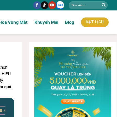
Hóa Vùng Mắt
Khuyến Mãi
Blog
ĐẶT LỊCH
 chọn
 HIFU
Mỹ
ệu quả
.