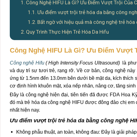
Công Nghệ HIFU Là Gì? Ưu Điểm Vượt Trội Của 
Ưu điểm vượt trội trẻ hóa da bằng công ngh
Bất ngờ với hiệu quả mà công nghệ trẻ hóa
Quy Trình Thực Hiện Trẻ Hóa Da Hifu
Công Nghệ HIFU Là Gì? Ưu Điểm Vượt T
Công nghệ Hifu
( High Intensity Focus Ultrasound
)
là phư
và duy trì sự tươi trẻ, rạng rỡ.
Về cơ bản, công nghệ này 
ứng từ 1.5nm đến 13.0nm bên dưới bề mặt da, kích thích s
cơ định hình khuôn mặt, xóa nếp nhăn, nâng cơ, tăng sinh 
Đây là công nghệ hiện đại, tiên tiến đã được FDA Hoa 
đó mà trẻ hóa da công nghệ HIFU được đông đảo chị em c
nhất hiện nay.
Ưu điểm vượt trội trẻ hóa da bằng công nghệ HI
Không phẫu thuật, an toàn, không đau: Đây là giải pháp