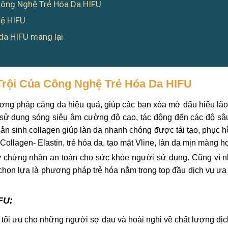
Công Nghệ Trẻ Hóa Da HIFU
ệ HIFU:
 da HIFU mang lại
rội Của Công Nghệ Trẻ Hóa Da HIFU
ơng pháp căng da hiệu quả, giúp các bạn xóa mờ dấu hiệu lã
sử dụng sóng siêu âm cường độ cao, tác động đến các độ sâ
ản sinh collagen giúp làn da nhanh chóng được tái tạo, phục h
Collagen- Elastin, trẻ hóa da, tạo mặt Vline, làn da mịn màng h
Kỳ chứng nhận an toàn cho sức khỏe người sử dụng. Cũng vì 
họn lựa là phương pháp trẻ hóa nằm trong top đầu dịch vụ ư
FU:
 tối ưu cho những người sợ đau và hoài nghi về chất lượng dịc