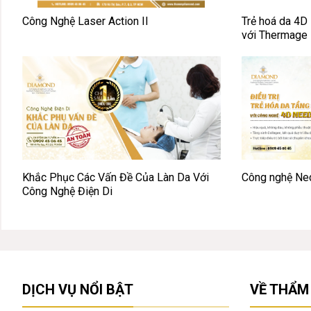
Công Nghệ Laser Action II
Trẻ hoá da 4D – Chuyên sâu và toàn
với Thermage
Khắc Phục Các Vấn Đề Của Làn Da Với
Công nghệ Ne
Công Nghệ Điện Di
DỊCH VỤ NỔI BẬT
VỀ THẨM