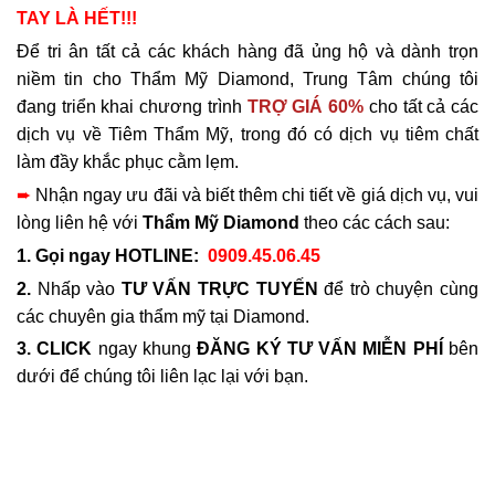
TAY LÀ HẾT!!!
Để tri ân tất cả các khách hàng đã ủng hộ và dành trọn
niềm tin cho Thẩm Mỹ Diamond, Trung Tâm chúng tôi
đang triển khai chương trình
TRỢ GIÁ 60%
cho tất cả các
dịch vụ về Tiêm Thẩm Mỹ, trong đó có dịch vụ tiêm chất
làm đầy khắc phục cằm lẹm.
➨
Nhận ngay ưu đãi và biết thêm chi tiết về giá dịch vụ, vui
lòng liên hệ với
Thẩm Mỹ Diamond
theo các cách sau:
1. Gọi ngay HOTLINE:
0909.45.06.45
2.
Nhấp vào
TƯ VẤN TRỰC TUYẾN
để trò chuyện cùng
các chuyên gia thẩm mỹ tại Diamond.
3.
CLICK
ngay khung
ĐĂNG KÝ TƯ VẤN MIỄN PHÍ
bên
dưới để chúng tôi liên lạc lại với bạn.