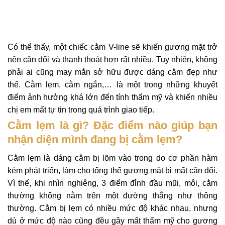
Có thể thấy, một chiếc cằm V-line sẽ khiến gương mặt trở
nên cân đối và thanh thoát hơn rất nhiều. Tuy nhiên, không
phải ai cũng may mắn sở hữu được dáng cằm đẹp như
thế. Cằm lẹm, cằm ngắn,… là một trong những khuyết
điểm ảnh hưởng khá lớn đến tính thẩm mỹ và khiến nhiều
chị em mất tự tin trong quá trình giao tiếp.
Cằm lẹm là gì? Đặc điểm nào giúp bạn
nhận diện mình đang bị cằm lẹm?
Cằm lẹm là dáng cằm bị lõm vào trong do cơ phần hàm
kém phát triển, làm cho tổng thể gương mặt bị mất cân đối.
Vì thế, khi nhìn nghiêng, 3 điểm đỉnh đầu mũi, môi, cằm
thường không nằm trên một đường thẳng như thông
thường. Cằm bị lẹm có nhiều mức độ khác nhau, nhưng
dù ở mức độ nào cũng đều gây mất thẩm mỹ cho gương