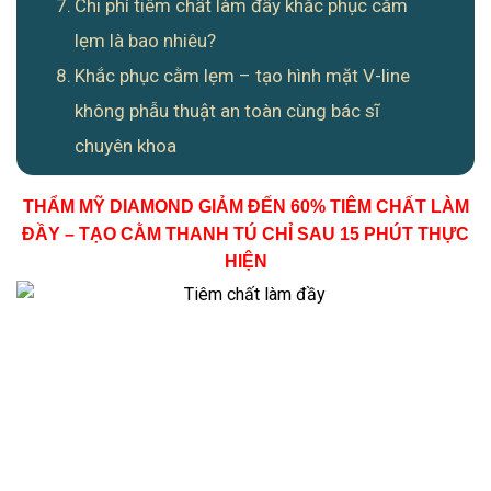
Chi phí tiêm chất làm đầy khắc phục cằm
lẹm là bao nhiêu?
Khắc phục cằm lẹm – tạo hình mặt V-line
không phẫu thuật an toàn cùng bác sĩ
chuyên khoa
THẨM MỸ DIAMOND GIẢM ĐẾN 60% TIÊM CHẤT LÀM
ĐẦY – TẠO CẰM THANH TÚ CHỈ SAU 15 PHÚT THỰC
HIỆN