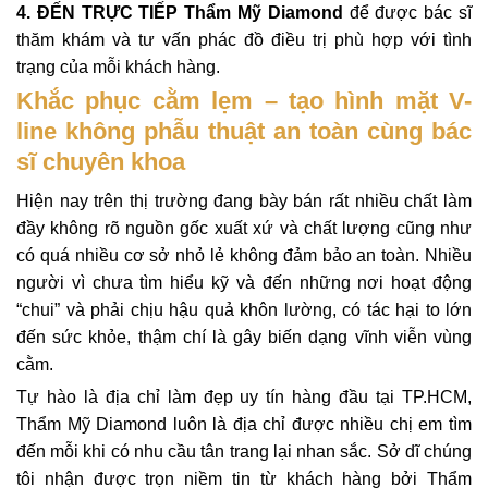
4.
ĐẾN TRỰC TIẾP
Thẩm Mỹ Diamond
để được bác sĩ
thăm khám và tư vấn phác đồ điều trị phù hợp với tình
trạng của mỗi khách hàng.
Khắc phục cằm lẹm – tạo hình mặt V-
line không phẫu thuật an toàn cùng bác
sĩ chuyên khoa
Hiện nay trên thị trường đang bày bán rất nhiều chất làm
đầy không rõ nguồn gốc xuất xứ và chất lượng cũng như
có quá nhiều cơ sở nhỏ lẻ không đảm bảo an toàn. Nhiều
người vì chưa tìm hiểu kỹ và đến những nơi hoạt động
“chui” và phải chịu hậu quả khôn lường, có tác hại to lớn
đến sức khỏe, thậm chí là gây biến dạng vĩnh viễn vùng
cằm.
Tự hào là địa chỉ làm đẹp uy tín hàng đầu tại TP.HCM,
Thẩm Mỹ Diamond luôn là địa chỉ được nhiều chị em tìm
đến mỗi khi có nhu cầu tân trang lại nhan sắc. Sở dĩ chúng
tôi nhận được trọn niềm tin từ khách hàng bởi Thẩm