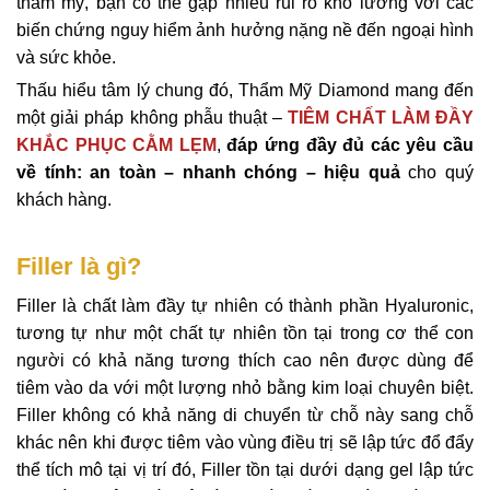
thẩm mỹ, bạn có thể gặp nhiều rủi ro khó lường với các
biến chứng nguy hiểm ảnh hưởng nặng nề đến ngoại hình
và sức khỏe.
Thấu hiểu tâm lý chung đó, Thẩm Mỹ Diamond mang đến
một giải pháp không phẫu thuật –
TIÊM CHẤT LÀM ĐẦY
KHẮC PHỤC CẰM LẸM
,
đáp ứng đầy đủ các yêu cầu
về tính: an toàn – nhanh chóng – hiệu quả
cho quý
khách hàng.
Filler là gì?
Filler là chất làm đầy tự nhiên có thành phần Hyaluronic,
tương tự như một chất tự nhiên tồn tại trong cơ thể con
người có khả năng tương thích cao nên được dùng để
tiêm vào da với một lượng nhỏ bằng kim loại chuyên biệt.
Filler không có khả năng di chuyển từ chỗ này sang chỗ
khác nên khi được tiêm vào vùng điều trị sẽ lập tức đổ đẩy
thể tích mô tại vị trí đó, Filler tồn tại dưới dạng gel lập tức