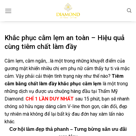
Bỏ
qua
nội
dung
Khắc phục cằm lẹm an toàn – Hiệu quả
cùng tiêm chất làm đầy
Cằm lẹm, cằm ngắn,…là một trong những khuyết điểm của
gương mặt khiến nhiều chị em phụ nữ cảm thấy tự ti và mặc
cảm. Vậy phải cải thiện tình trạng này như thế nào?
Tiêm
cằm bằng chất làm đầy khắc phục cằm lẹm
là một trong
những dịch vụ được ưu chuộng hàng đầu tại Thẩm Mỹ
Diamond.
CHỈ 1 LẦN DUY NHẤT
sau 15 phút, bạn sẽ nhanh
chóng sở hữu ngay dáng cằm V-line thon gọn, cân đối, đẹp
tự nhiên mà không để lại bất kỳ đau đớn hay xâm lấn nào
khác.
Cơ hội làm đẹp thả phanh – Tưng bừng săn ưu đãi