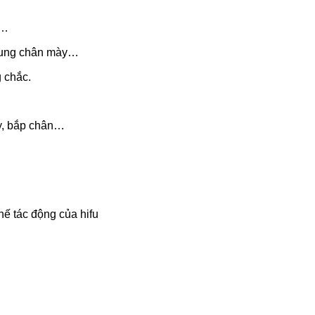
n…
p cung chân mày…
 chắc.
ay, bắp chân…