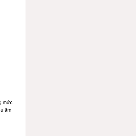
ng mức
iêu âm