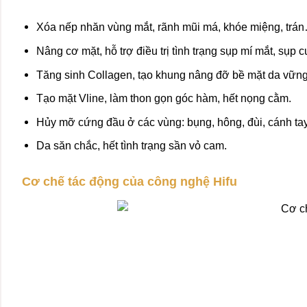
Xóa nếp nhăn vùng mắt, rãnh mũi má, khóe miệng, trá
Nâng cơ mặt, hỗ trợ điều trị tình trạng sụp mí mắt, sụ
Tăng sinh Collagen, tạo khung nâng đỡ bề mặt da vững
Tạo mặt Vline, làm thon gọn góc hàm, hết nọng cằm.
Hủy mỡ cứng đầu ở các vùng: bụng, hông, đùi, cánh t
Da săn chắc, hết tình trạng sần vỏ cam.
Cơ chế tác động của công nghệ Hifu