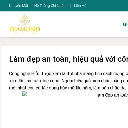
Bỏ
Khuyến Mãi
Hệ Thống Chi Nhánh
Liên Hệ
qua
nội
Gi
dung
Làm đẹp an toàn, hiệu quả với cô
Công nghệ Hifu được xem là đột phá mang tính cách mạng c
xâm lấn, an toàn, hiệu quả. Ngoài hiệu quả: xóa nhăn, nâng cơ
mới nhất còn có tác dụng hủy mỡ lâu năm, làm săn chắc da, 