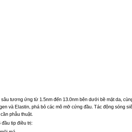
ộ sâu tương ứng từ 1.5nm đến 13.0nm bên dưới bề mặt da, cù
ollagen và Elastin, phá bỏ các mô mỡ cứng đầu. Tác động sóng s
 cần phẫu thuật.
đầu tip điều trị:
 mũi má.