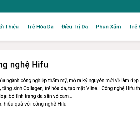
ới Thiệu
Trẻ Hóa Da
Điều Trị Da
Phun Xăm
Trẻ 
ng nghệ Hifu
ủa ngành công nghiệp thẩm mỹ, mở ra kỷ nguyên mới về làm đẹp
, tăng sinh Collagen, trẻ hóa da, tạo mặt Vline… Công nghệ Hifu t
loại bỏ tình trạng da sần vỏ cam…