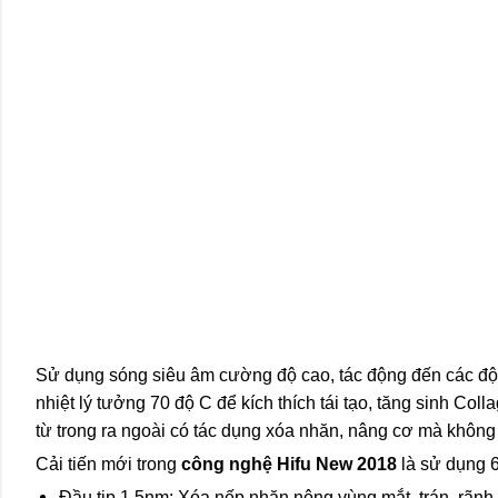
Sử dụng sóng siêu âm cường độ cao, tác động đến các đ
nhiệt lý tưởng 70 độ C để kích thích tái tạo, tăng sinh C
từ trong ra ngoài có tác dụng xóa nhăn, nâng cơ mà không
Cải tiến mới trong
công nghệ Hifu New 2018
là sử dụng 6 
Đầu tip 1.5nm: Xóa nếp nhăn nông vùng mắt, trán, rãnh