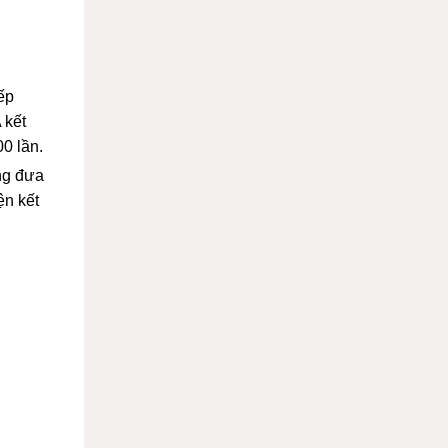
ếp
 kết
0 lần.
ng đưa
ện kết