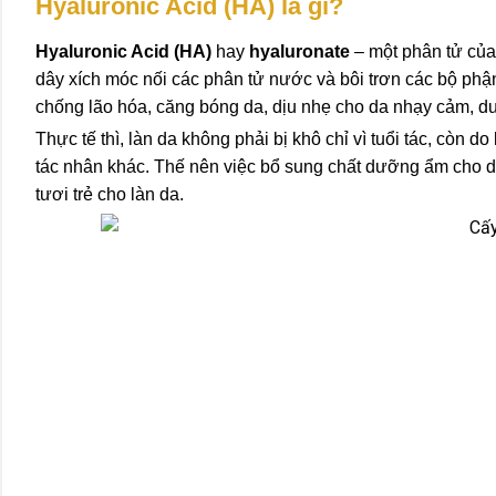
Hyaluronic Acid (HA) là gì?
Hyaluronic Acid (HA)
hay
hyaluronate
– một phân tử của
dây xích móc nối các phân tử nước và bôi trơn các bộ phậ
chống lão hóa, căng bóng da
, dịu nhẹ cho da nhạy cảm, d
Thực tế thì, làn da không phải bị khô chỉ vì tuổi tác, còn d
tác nhân khác. Thế nên việc bổ sung chất dưỡng ẩm cho da
tươi trẻ cho làn da.