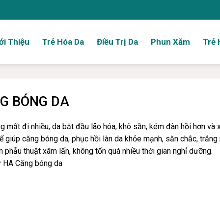
ới Thiệu
Trẻ Hóa Da
Điều Trị Da
Phun Xăm
Trẻ 
NG BÓNG DA
ng mất đi nhiều, da bắt đầu lão hóa, khô sần, kém đàn hồi hơn và 
thể giúp căng bóng da, phục hồi làn da khỏe mạnh, săn chắc, trắng
 phẫu thuật xâm lấn, không tốn quá nhiều thời gian nghỉ dưỡng.