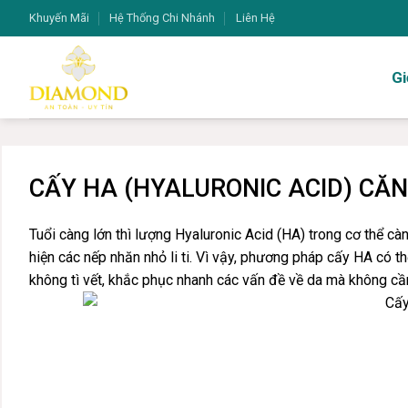
Bỏ
Khuyến Mãi
Hệ Thống Chi Nhánh
Liên Hệ
qua
nội
Gi
dung
CẤY HA (HYALURONIC ACID) CĂ
Tuổi càng lớn thì lượng Hyaluronic Acid (HA) trong cơ thể cà
hiện các nếp nhăn nhỏ li ti. Vì vậy, phương pháp cấy HA có 
không tì vết, khắc phục nhanh các vấn đề về da mà không cần