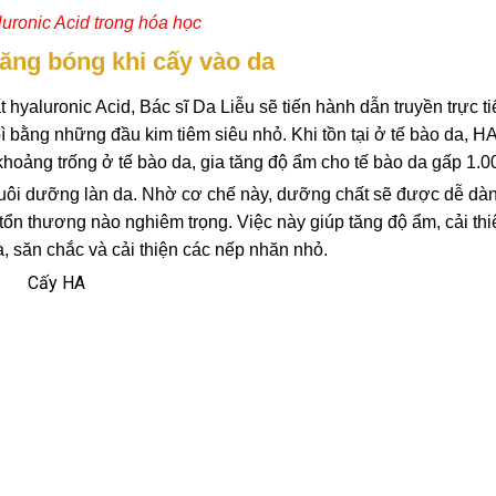
uronic Acid trong hóa học
ăng bóng khi cấy vào da
yaluronic Acid, Bác sĩ Da Liễu sẽ tiến hành dẫn truyền trực ti
ì bằng những đầu kim tiêm siêu nhỏ. Khi tồn tại ở tế bào da, HA
khoảng trống ở tế bào da, gia tăng độ ẩm cho tế bào da gấp 1.00
 nuôi dưỡng làn da. Nhờ cơ chế này, dưỡng chất sẽ được dễ dà
ổn thương nào nghiêm trọng. Việc này giúp tăng độ ẩm, cải thi
a, săn chắc và cải thiện các nếp nhăn nhỏ.