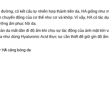
 đường, có kết cấu tự nhiên hợp thành trên da, HA giống như m
n chuyển động của cơ thể như cơ và khớp. Vì vậy, HA có tác d
ưỡng ẩm phục hồi da.
o làn da mất dần đi độ ẩm khi chịu sự tác động của ánh mặt trời 
 như dùng Hyaluronic Acid thực sự cần thiết để giữ gìn độ ẩm