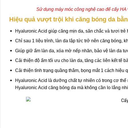
Sử dụng máy móc công nghệ cao để cấy HA v
Hiệu quả vượt trội khi căng bóng da bằ
Hyaluronic Acid giúp căng mịn da, săn chắc và tươi tr
Chỉ sau 1 liệu trình, làn da lập tức trở nên căng bóng, 
Giúp giữ ẩm làn da, xóa mờ nếp nhăn, bảo vệ làn da tươ
Cải thiện độ ẩm tối ưu cho làn da, tăng các liên kết
Cải thiện tình trạng quầng thâm, bọng mắt 1 cách hiệu 
Hyaluronic Acid là dưỡng chất tự nhiên có trong cơ thể
Hyaluronic Acid căng bóng da mà không cần lo lắng nhi