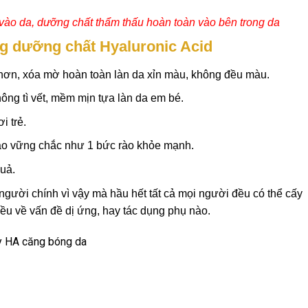
ào da, dưỡng chất thẩm thấu hoàn toàn vào bên trong da
ng dưỡng chất Hyaluronic Acid
ẻ hơn, xóa mờ hoàn toàn làn da xỉn màu, không đều màu.
không tì vết, mềm mịn tựa làn da em bé.
i trẻ.
 tế bào vững chắc như 1 bức rào khỏe mạnh.
quả.
 người chính vì vậy mà hầu hết tất cả mọi người đều có thể cấy
ều về vấn đề dị ứng, hay tác dụng phụ nào
​.