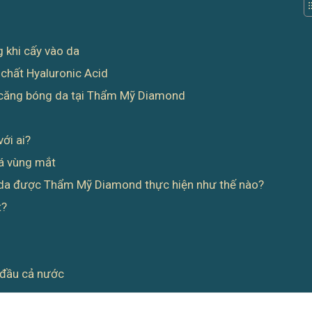
 khi cấy vào da
 chất Hyaluronic Acid
A căng bóng da tại Thẩm Mỹ Diamond
ới ai?
oá vùng mắt
 da được Thẩm Mỹ Diamond thực hiện như thế nào?
t?
g đầu cả nước