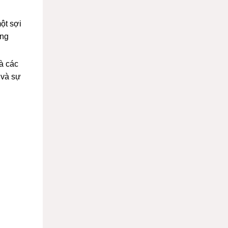
ột sợi
ụng
và các
 và sự