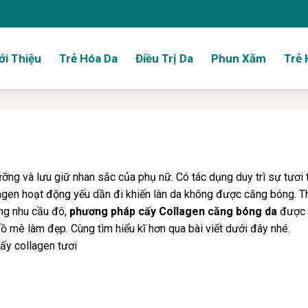
ới Thiệu
Trẻ Hóa Da
Điều Trị Da
Phun Xăm
Trẻ 
ỡng và lưu giữ nhan sắc của phụ nữ. Có tác dụng duy trì sự tươi 
llagen hoạt động yếu dần đi khiến làn da không được căng bóng. T
ững nhu cầu đó,
phương pháp cấy Collagen căng bóng da
được r
ồ mê làm đẹp. Cùng tìm hiểu kĩ hơn qua bài viết dưới đây nhé.