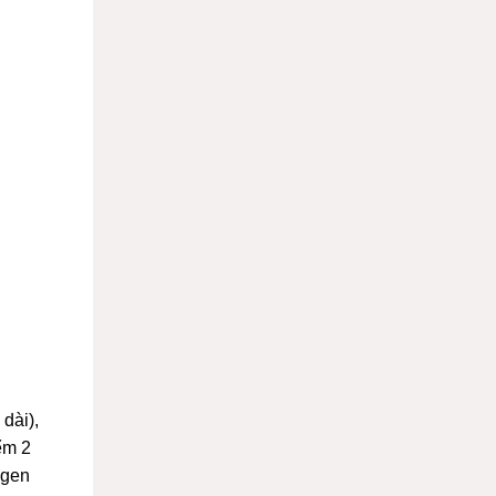
dài),
ểm 2
agen