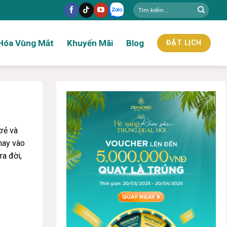
Hóa Vùng Mắt
Khuyến Mãi
Blog
ĐẶT LỊCH
trẻ và
hay vào
a đời,