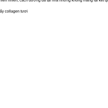
hiên nhiên, cách dưỡng da tại nhà nhưng không mang lại kết q