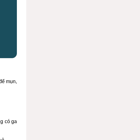
 để mụn,
ng có ga