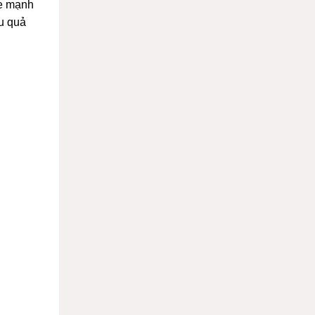
ỏe mạnh
ệu quả