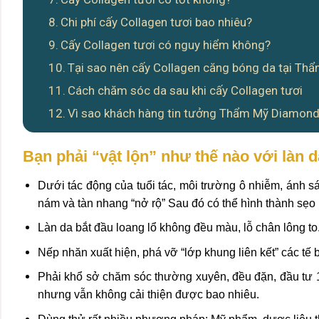
Chi phí cấy Collagen tươi bao nhiêu?
Cấy Collagen tươi có nguy hiểm không?
Tại sao nên cấy Collagen căng bóng da tại T
Cách chăm sóc da sau khi cấy Collagen tươi
Vì sao khách hàng tin tưởng Thẩm Mỹ Diamond l
Bạn phải “vật lộn” như thế nào với làn d
Dưới tác động của tuổi tác, môi trường ô nhiễm, ánh sán
nám và tàn nhang “nở rộ” Sau đó có thể hình thành sẹo
Làn da bắt đầu loang lổ không đều màu, lỗ chân lông to
Nếp nhăn xuất hiện, phá vỡ “lớp khung liên kết” các tế 
Phải khổ sở chăm sóc thường xuyên, đều đặn, đầu tư 1
nhưng vẫn không cải thiện được bao nhiêu.