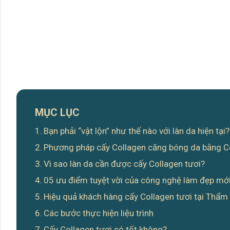
MỤC LỤC
Bạn phải “vật lộn” như thế nào với làn da hiện tại?
Phương pháp cấy Collagen căng bóng da bằng Col
Vì sao làn da cần được cấy Collagen tươi?
05 ưu điểm tuyệt vời của công nghệ làm đẹp mớ
Hiệu quả khách hàng cấy Collagen tươi tại Thẩ
Các bước thực hiện liệu trình
Cấy Collagen tươi có tốt không?