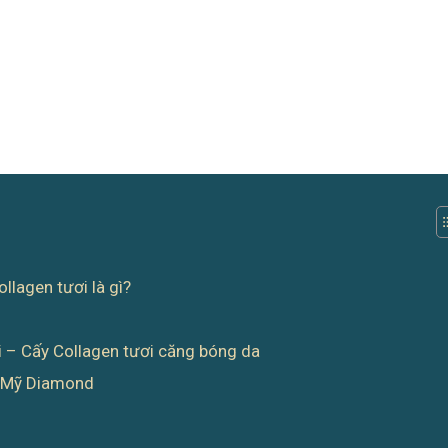
lagen tươi là gì?
i – Cấy Collagen tươi căng bóng da
m Mỹ Diamond