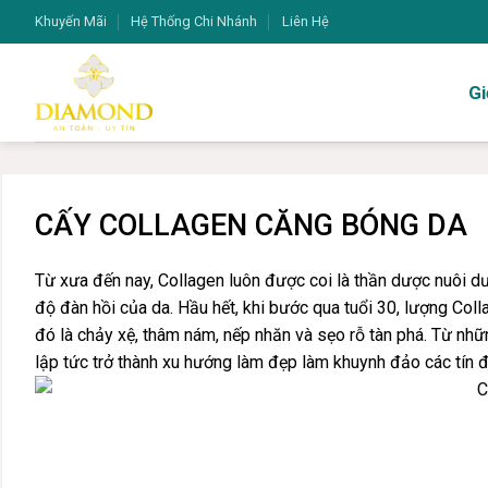
Bỏ
Khuyến Mãi
Hệ Thống Chi Nhánh
Liên Hệ
qua
nội
Gi
dung
CẤY COLLAGEN CĂNG BÓNG DA
Từ xưa đến nay, Collagen luôn được coi là thần dược nuôi dư
độ đàn hồi của da. Hầu hết, khi bước qua tuổi 30, lượng Co
đó là chảy xệ, thâm nám, nếp nhăn và sẹo rỗ tàn phá. Từ nh
lập tức trở thành xu hướng làm đẹp làm khuynh đảo các tín đ