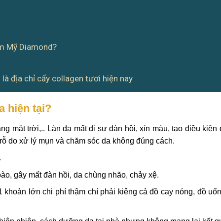
hẩm Mỹ Diamond?
à địa chỉ cấy collagen tươi hiện nay
a hiện tại?
g mặt trời,.. Làn da mất đi sự đàn hồi, xỉn màu, tạo điều kiện
 rỗ do xử lý mụn và chăm sóc da không đúng cách.
.
bào, gây mất đàn hồi, da chùng nhão, chảy xệ.
 khoản lớn chi phí thậm chí phải kiêng cả đồ cay nóng, đồ uố