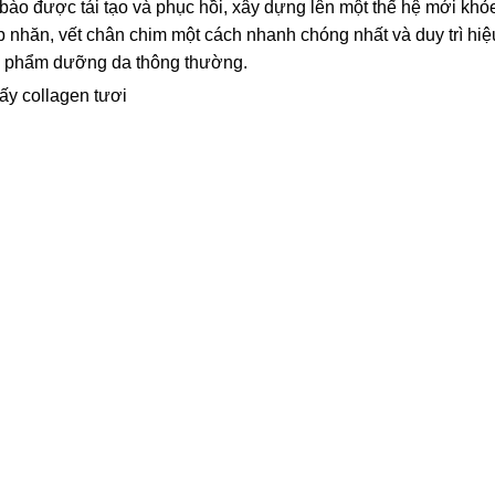
tế bào được tái tạo và phục hồi, xây dựng lên một thế hệ mới kh
 nhăn, vết chân chim một cách nhanh chóng nhất và duy trì hi
sản phẩm dưỡng da thông thường.