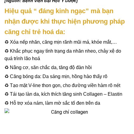
[Nguồn: Bệnh viện Đại Học Y Dược]
Hiệu quả “ đáng kinh ngạc” mà bạn
nhận được khi thực hiện phương pháp
căng chỉ trẻ hoá da:
♻️ Xóa nếp nhăn, căng mịn rãnh mũi má, khóe mắt,…
♻️ Khắc phục ngay tình trạng da nhăn nheo, chảy xệ do
quá trình lão hoá
♻️ Nâng cơ, săn chắc da, tăng độ đàn hồi
♻️ Căng bóng da: Da sáng mịn, hồng hào thấy rõ
♻️ Tạo mặt V-line thon gọn, cho đường viền hàm rõ nét
♻️ Tái tạo làn da, kích thích tăng sinh Collagen – Elastin
♻️ Hỗ trợ xóa nám, làm mờ sắc tố đen trên da