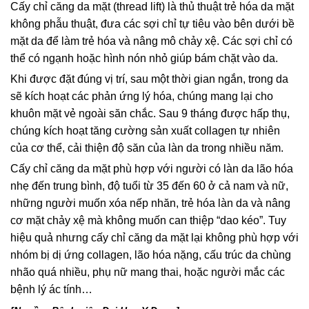
Cấy chỉ căng da mặt (thread lift) là thủ thuật trẻ hóa da mặt
không phẫu thuật, đưa các sợi chỉ tự tiêu vào bên dưới bề
mặt da để làm trẻ hóa và nâng mô chảy xệ. Các sợi chỉ có
thể có ngạnh hoặc hình nón nhỏ giúp bám chặt vào da.
Khi được đặt đúng vị trí, sau một thời gian ngắn, trong da
sẽ kích hoạt các phản ứng lý hóa, chúng mang lại cho
khuôn mặt vẻ ngoài săn chắc. Sau 9 tháng được hấp thụ,
chúng kích hoạt tăng cường sản xuất collagen tự nhiên
của cơ thể, cải thiện độ săn của làn da trong nhiều năm.
Cấy chỉ căng da mặt phù hợp với người có làn da lão hóa
nhẹ đến trung bình, độ tuổi từ 35 đến 60 ở cả nam và nữ,
những người muốn xóa nếp nhăn, trẻ hóa làn da và nâng
cơ mặt chảy xệ mà không muốn can thiệp “dao kéo”. Tuy
hiệu quả nhưng cấy chỉ căng da mặt lại không phù hợp với
nhóm bị dị ứng collagen, lão hóa nặng, cấu trúc da chùng
nhão quá nhiều, phụ nữ mang thai, hoặc người mắc các
bệnh lý ác tính…