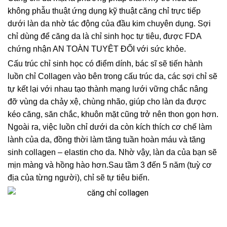
không phẫu thuật ứng dụng kỹ thuật căng chỉ trực tiếp
dưới làn da nhờ tác động của đầu kim chuyên dụng. Sợi
chỉ dùng để căng da là chỉ sinh học tự tiêu, được FDA
chứng nhận AN TOÀN TUYỆT ĐỐI với sức khỏe.
Cấu trúc chỉ sinh học có điểm dính, bác sĩ sẽ tiến hành
luồn chỉ Collagen vào bên trong cấu trúc da, các sợi chỉ sẽ
tự kết lại với nhau tạo thành mạng lưới vững chắc nâng
đỡ vùng da chảy xệ, chùng nhão, giúp cho làn da được
kéo căng, săn chắc, khuôn mặt cũng trở nên thon gọn hơn.
Ngoài ra, việc luồn chỉ dưới da còn kích thích cơ chế làm
lành của da, đồng thời làm tăng tuần hoàn máu và tăng
sinh collagen – elastin cho da. Nhờ vậy, làn da của bạn sẽ
mịn màng và hồng hào hơn.Sau tầm 3 đến 5 năm (tuỳ cơ
địa của từng người), chỉ sẽ tự tiêu biến.