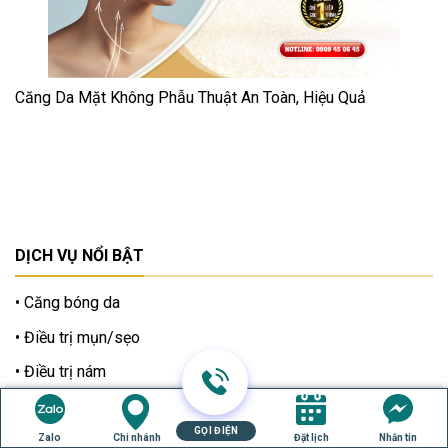
Căng Da Mặt Không Phẫu Thuật An Toàn, Hiệu Quả
DỊCH VỤ NỔI BẬT
Căng bóng da
Điều trị mụn/sẹo
Điều trị nám
Trẻ hoá da PRP
GỌI ĐIỆN
Nâng cơ xóa nhăn
Zalo
Chi nhánh
Đặt lịch
Nhắn tin