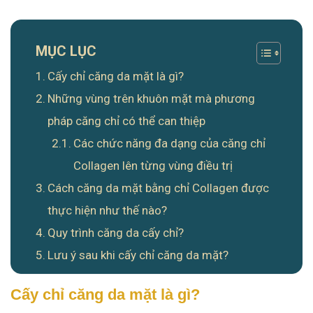
MỤC LỤC
Cấy chỉ căng da mặt là gì?
Những vùng trên khuôn mặt mà phương
pháp căng chỉ có thể can thiệp
Các chức năng đa dạng của căng chỉ
Collagen lên từng vùng điều trị
Cách căng da mặt bằng chỉ Collagen được
thực hiện như thế nào?
Quy trình căng da cấy chỉ?
Lưu ý sau khi cấy chỉ căng da mặt?
Cấy chỉ căng da mặt là gì?