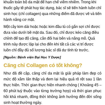
khuẩn toàn bộ da mặt để hạn chế viêm nhiễm. Trong khi
thuốc gây tê phát huy tác dụng, bác sĩ sẽ tiến hành luồn chỉ
sinh học (chỉ collagen) qua những điểm đã được vẽ và tiến
hành nâng cơ mặt.
Một cây kim dài hoặc hoặc kim đầu tù có gắn sợi chỉ được
đưa vào dưới bề mặt da. Sau đó, chỉ được kéo căng điều
chỉnh để tạo độ căng, cân đối hai bên và nâng mô. Quá
trình này được lặp lại cho đến khi tất cả các vị trí được
luồn chỉ đầy đủ số lượng bác sĩ đã dự tính từ trước.
[Nguồn: Bệnh viện Đại Học Y Dược]
Căng chỉ Collagen có tốt không?
Như đã đề cập, căng chỉ da mặt là giải pháp làm đẹp có
mức độ xâm lấn thấp và đem lại hiệu quả rõ rệt sau 1 lần
thực hiện. Thời gian thực hiện nhanh chóng ( Khoảng 45 –
60 phút tuỳ thuộc vào từng trường hợp) và thời gian phục
hồi khá nhanh, đồng thời không ảnh hưởng đến đời sống
sinh hoạt thường ngày.