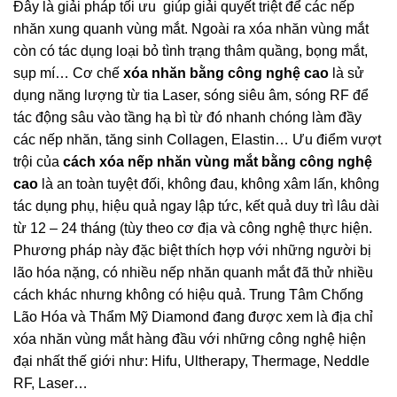
Đây là giải pháp tối ưu giúp giải quyết triệt để các nếp
nhăn xung quanh vùng mắt. Ngoài ra xóa nhăn vùng mắt
còn có tác dụng loại bỏ tình trạng thâm quầng, bọng mắt,
sụp mí… Cơ chế
xóa nhăn bằng công nghệ cao
là sử
dụng năng lượng từ tia Laser, sóng siêu âm, sóng RF để
tác động sâu vào tầng hạ bì từ đó nhanh chóng làm đầy
các nếp nhăn, tăng sinh Collagen, Elastin… Ưu điểm vượt
trội của
cách xóa nếp nhăn vùng mắt bằng công nghệ
cao
là an toàn tuyệt đối, không đau, không xâm lấn, không
tác dụng phụ, hiệu quả ngay lập tức, kết quả duy trì lâu dài
từ 12 – 24 tháng (tùy theo cơ địa và công nghệ thực hiện.
Phương pháp này đặc biệt thích hợp với những người bị
lão hóa nặng, có nhiều nếp nhăn quanh mắt đã thử nhiều
cách khác nhưng không có hiệu quả. Trung Tâm Chống
Lão Hóa và Thẩm Mỹ Diamond đang được xem là địa chỉ
xóa nhăn vùng mắt hàng đầu với những công nghệ hiện
đại nhất thế giới như: Hifu, Ultherapy, Thermage, Neddle
RF, Laser…