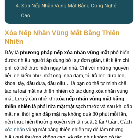
Xóa Nếp Nhăn Vùng Mắt Bằng Công Nghệ
Cao
Xóa Nếp Nhăn Vùng Mắt Bằng Thiên
Nhiên
Đây là
phương pháp nếp xóa nhăn vùng mắt
phổ biến
được nhiều người áp dụng bởi sự đơn giản, tiết kiệm chi
phí, có thể thực hiện ngay tại nhà. Chỉ với những nguyên
liệu dễ kiếm như: mật ong, nha đam, túi trà lọc, dưa leo,
khoai tây, dầu dừa, dầu oliu… là bạn có thể tự mình chế
tạo ra loại mặt nạ thiên nhiên có tác dụng xóa nhăn vùng
mắt. Lưu ý cần nhớ khi
xóa nếp nhăn vùng mắt bằng
thiên nhiên
là phải rửa mặt thật sạch trước và sau khi đắp
mặt nạ, thời gian đắp mặt nạ không quá 30 phút mỗi lần,
nên thực hiện thường xuyên với tần suất 2 lần/ tuần. Cách
xóa nhăn
vùng mắt bằng thiên nhiên tuy dễ làm nhưng
hiệu quả thường không cao, và gần như không có tác