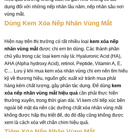
dụng đối với những nếp nhăn lâu năm, nếp nhăn sâu nơi
vùng mắt.
Dùng Kem Xóa Nếp Nhăn Vùng Mắt
Hiện nay trên thị trường có rất nhiều loại
kem xóa nếp
nhăn vùng mắt
được chị em tin dùng. Các thành phần
chủ yếu trong các loại kem này là: Hyaluronic Acid (HA),
AHA (Alpha hydroxy Acid), retinol, Peptide, Vitamin A, E,
C… Lưu ý khi mua kem xóa nhăn vùng chị em nên tìm hiểu
kỹ về thương hiệu, nguồn gốc xuất xứ tránh mua phải
hàng kém chất lượng, gây phản tác dụng. Để dùng
kem
xóa nếp nhăn vùng mắt hiệu quả
cần phải thực hiện
thường xuyên, trong thời gian dài. Vì kem chỉ tiếp xúc bên
ngoài bề mặt da nên các dưỡng chất xóa nhăn vùng mắt
không được hấp thụ triệt để, do đó đây cũng không được
xem là cách xóa vết chân chim hiệu quả.
Tiêm Xóa Nếp Nhăn Vùng Mắt