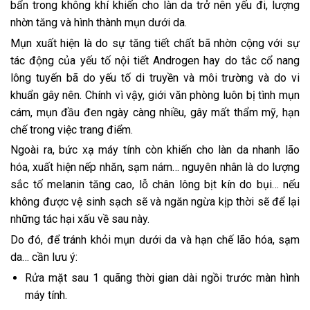
bẩn trong không khí khiến cho làn da trở nên yếu đi, lượng
nhờn tăng và hình thành mụn dưới da.
Mụn xuất hiện là do sự tăng tiết chất bã nhờn cộng với sự
tác động của yếu tố nội tiết Androgen hay do tắc cổ nang
lông tuyến bã do yếu tố di truyền và môi trường và do vi
khuẩn gây nên. Chính vì vậy, giới văn phòng luôn bị tình mụn
cám, mụn đầu đen ngày càng nhiều, gây mất thẩm mỹ, hạn
chế trong việc trang điểm.
Ngoài ra, bức xạ máy tính còn khiến cho làn da nhanh lão
hóa, xuất hiện nếp nhăn, sạm nám… nguyên nhân là do lượng
sắc tố melanin tăng cao, lỗ chân lông bịt kín do bụi… nếu
không được vệ sinh sạch sẽ và ngăn ngừa kịp thời sẽ để lại
những tác hại xấu về sau này.
Do đó, để tránh khỏi mụn dưới da và hạn chế lão hóa, sạm
da… cần lưu ý:
Rửa mặt sau 1 quãng thời gian dài ngồi trước màn hình
máy tính.