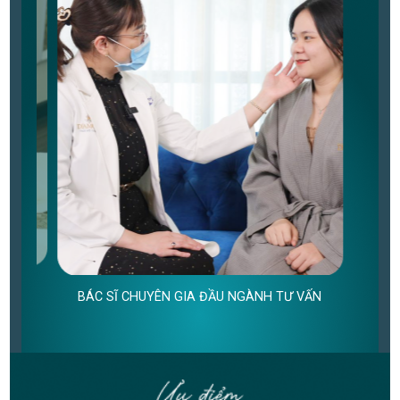
BÁC 
AN TOÀN VÔ KHUẨN,
CHUẨN BỘ Y TẾ